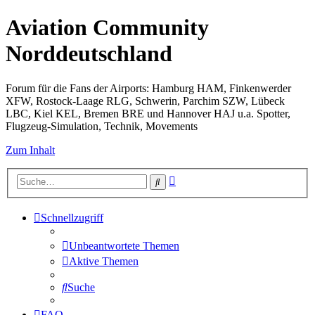
Aviation Community
Norddeutschland
Forum für die Fans der Airports: Hamburg HAM, Finkenwerder
XFW, Rostock-Laage RLG, Schwerin, Parchim SZW, Lübeck
LBC, Kiel KEL, Bremen BRE und Hannover HAJ u.a. Spotter,
Flugzeug-Simulation, Technik, Movements
Zum Inhalt
Erweiterte
Suche
Suche
Schnellzugriff
Unbeantwortete Themen
Aktive Themen
Suche
FAQ