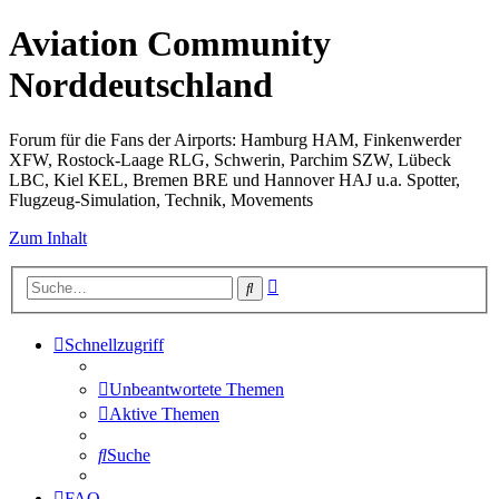
Aviation Community
Norddeutschland
Forum für die Fans der Airports: Hamburg HAM, Finkenwerder
XFW, Rostock-Laage RLG, Schwerin, Parchim SZW, Lübeck
LBC, Kiel KEL, Bremen BRE und Hannover HAJ u.a. Spotter,
Flugzeug-Simulation, Technik, Movements
Zum Inhalt
Erweiterte
Suche
Suche
Schnellzugriff
Unbeantwortete Themen
Aktive Themen
Suche
FAQ