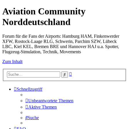
Aviation Community
Norddeutschland
Forum für die Fans der Airports: Hamburg HAM, Finkenwerder
XFW, Rostock-Laage RLG, Schwerin, Parchim SZW, Lübeck
LBC, Kiel KEL, Bremen BRE und Hannover HAJ u.a. Spotter,
Flugzeug-Simulation, Technik, Movements
Zum Inhalt
Erweiterte
Suche
Suche
Schnellzugriff
Unbeantwortete Themen
Aktive Themen
Suche
FAQ