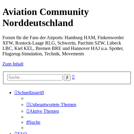
Aviation Community
Norddeutschland
Forum für die Fans der Airports: Hamburg HAM, Finkenwerder
XFW, Rostock-Laage RLG, Schwerin, Parchim SZW, Lübeck
LBC, Kiel KEL, Bremen BRE und Hannover HAJ u.a. Spotter,
Flugzeug-Simulation, Technik, Movements
Zum Inhalt
Erweiterte
Suche
Suche
Schnellzugriff
Unbeantwortete Themen
Aktive Themen
Suche
FAQ