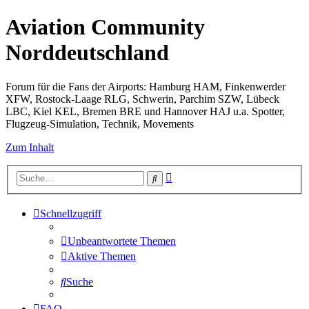
Aviation Community
Norddeutschland
Forum für die Fans der Airports: Hamburg HAM, Finkenwerder
XFW, Rostock-Laage RLG, Schwerin, Parchim SZW, Lübeck
LBC, Kiel KEL, Bremen BRE und Hannover HAJ u.a. Spotter,
Flugzeug-Simulation, Technik, Movements
Zum Inhalt
Erweiterte
Suche
Suche
Schnellzugriff
Unbeantwortete Themen
Aktive Themen
Suche
FAQ