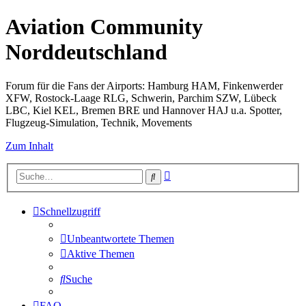
Aviation Community
Norddeutschland
Forum für die Fans der Airports: Hamburg HAM, Finkenwerder
XFW, Rostock-Laage RLG, Schwerin, Parchim SZW, Lübeck
LBC, Kiel KEL, Bremen BRE und Hannover HAJ u.a. Spotter,
Flugzeug-Simulation, Technik, Movements
Zum Inhalt
Erweiterte
Suche
Suche
Schnellzugriff
Unbeantwortete Themen
Aktive Themen
Suche
FAQ