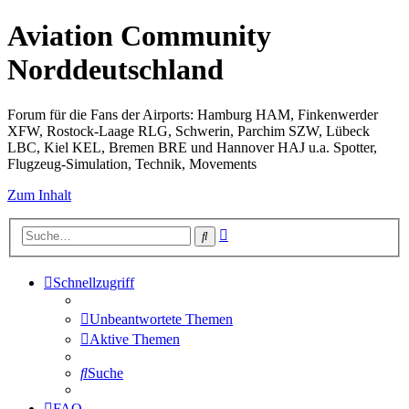
Aviation Community
Norddeutschland
Forum für die Fans der Airports: Hamburg HAM, Finkenwerder
XFW, Rostock-Laage RLG, Schwerin, Parchim SZW, Lübeck
LBC, Kiel KEL, Bremen BRE und Hannover HAJ u.a. Spotter,
Flugzeug-Simulation, Technik, Movements
Zum Inhalt
Erweiterte
Suche
Suche
Schnellzugriff
Unbeantwortete Themen
Aktive Themen
Suche
FAQ