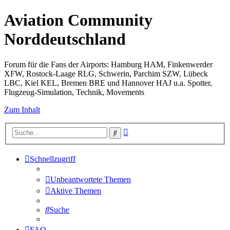
Aviation Community
Norddeutschland
Forum für die Fans der Airports: Hamburg HAM, Finkenwerder
XFW, Rostock-Laage RLG, Schwerin, Parchim SZW, Lübeck
LBC, Kiel KEL, Bremen BRE und Hannover HAJ u.a. Spotter,
Flugzeug-Simulation, Technik, Movements
Zum Inhalt
Erweiterte
Suche
Suche
Schnellzugriff
Unbeantwortete Themen
Aktive Themen
Suche
FAQ