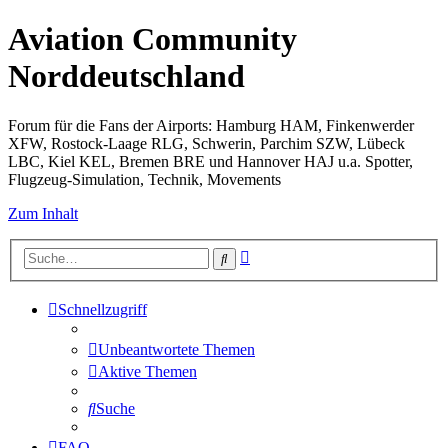
Aviation Community
Norddeutschland
Forum für die Fans der Airports: Hamburg HAM, Finkenwerder
XFW, Rostock-Laage RLG, Schwerin, Parchim SZW, Lübeck
LBC, Kiel KEL, Bremen BRE und Hannover HAJ u.a. Spotter,
Flugzeug-Simulation, Technik, Movements
Zum Inhalt
Erweiterte
Suche
Suche
Schnellzugriff
Unbeantwortete Themen
Aktive Themen
Suche
FAQ