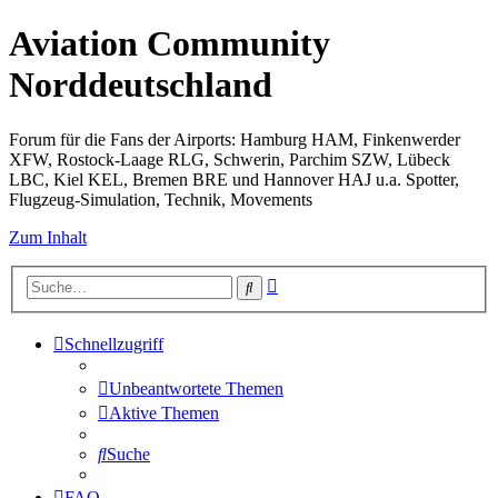
Aviation Community
Norddeutschland
Forum für die Fans der Airports: Hamburg HAM, Finkenwerder
XFW, Rostock-Laage RLG, Schwerin, Parchim SZW, Lübeck
LBC, Kiel KEL, Bremen BRE und Hannover HAJ u.a. Spotter,
Flugzeug-Simulation, Technik, Movements
Zum Inhalt
Erweiterte
Suche
Suche
Schnellzugriff
Unbeantwortete Themen
Aktive Themen
Suche
FAQ