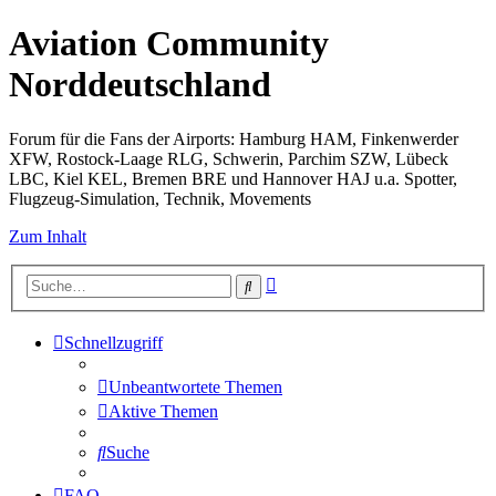
Aviation Community
Norddeutschland
Forum für die Fans der Airports: Hamburg HAM, Finkenwerder
XFW, Rostock-Laage RLG, Schwerin, Parchim SZW, Lübeck
LBC, Kiel KEL, Bremen BRE und Hannover HAJ u.a. Spotter,
Flugzeug-Simulation, Technik, Movements
Zum Inhalt
Erweiterte
Suche
Suche
Schnellzugriff
Unbeantwortete Themen
Aktive Themen
Suche
FAQ