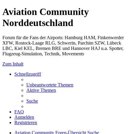
Aviation Community
Norddeutschland
Forum für die Fans der Airports: Hamburg HAM, Finkenwerder
XFW, Rostock-Laage RLG, Schwerin, Parchim SZW, Lübeck
LBC, Kiel KEL, Bremen BRE und Hannover HAJ u.a. Spotter,
Flugzeug-Simulation, Technik, Movements
Zum Inhalt
Schnellzugriff
Unbeantwortete Themen
Aktive Themen
Suche
FAQ
Anmelden
Registrieren
Aviation Community
Foren-Übersicht
Suche