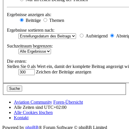
Ergebnisse anzeigen als:
Beiträge
Themen
Ergebnisse sortieren nach:
Aufsteigend
Abstei
Suchzeitraum begrenzen:
Die ersten:
Stellen Sie 0 als Wert ein, damit der komplette Beitrag angezeigt wi
Zeichen der Beiträge anzeigen
Aviation Community
Foren-Übersicht
Alle Zeiten sind
UTC+02:00
Alle Cookies löschen
Kontakt
Powered by
phpBB
® Forum Software © phpBB Limited