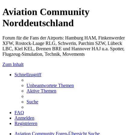
Aviation Community
Norddeutschland
Forum für die Fans der Airports: Hamburg HAM, Finkenwerder
XFW, Rostock-Laage RLG, Schwerin, Parchim SZW, Lübeck
LBC, Kiel KEL, Bremen BRE und Hannover HAJ u.a. Spotter,
Flugzeug-Simulation, Technik, Movements
Zum Inhalt
Schnellzugriff
Unbeantwortete Themen
Aktive Themen
Suche
FAQ
Anmelden
Registrieren
Aviation Community
Foren-Übersicht
Suche