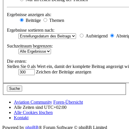
Ergebnisse anzeigen als:
Beiträge
Themen
Ergebnisse sortieren nach:
Aufsteigend
Abstei
Suchzeitraum begrenzen:
Die ersten:
Stellen Sie 0 als Wert ein, damit der komplette Beitrag angezeigt wi
Zeichen der Beiträge anzeigen
Aviation Community
Foren-Übersicht
Alle Zeiten sind
UTC+02:00
Alle Cookies löschen
Kontakt
Powered by
phpBB
® Forum Software © phpBB Limited