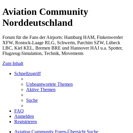
Aviation Community
Norddeutschland
Forum für die Fans der Airports: Hamburg HAM, Finkenwerder
XFW, Rostock-Laage RLG, Schwerin, Parchim SZW, Lübeck
LBC, Kiel KEL, Bremen BRE und Hannover HAJ u.a. Spotter,
Flugzeug-Simulation, Technik, Movements
Zum Inhalt
Schnellzugriff
Unbeantwortete Themen
Aktive Themen
Suche
FAQ
Anmelden
Registrieren
Aviation Community
Foren-Übersicht
Suche