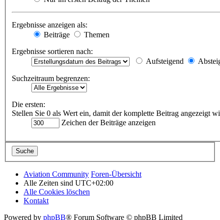
Ergebnisse anzeigen als:
Beiträge
Themen
Ergebnisse sortieren nach:
Aufsteigend
Abstei
Suchzeitraum begrenzen:
Die ersten:
Stellen Sie 0 als Wert ein, damit der komplette Beitrag angezeigt wi
Zeichen der Beiträge anzeigen
Aviation Community
Foren-Übersicht
Alle Zeiten sind
UTC+02:00
Alle Cookies löschen
Kontakt
Powered by
phpBB
® Forum Software © phpBB Limited