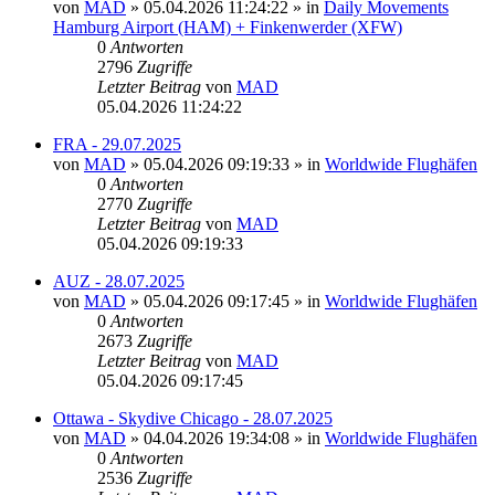
von
MAD
»
05.04.2026 11:24:22
» in
Daily Movements
Hamburg Airport (HAM) + Finkenwerder (XFW)
0
Antworten
2796
Zugriffe
Letzter Beitrag
von
MAD
05.04.2026 11:24:22
FRA - 29.07.2025
von
MAD
»
05.04.2026 09:19:33
» in
Worldwide Flughäfen
0
Antworten
2770
Zugriffe
Letzter Beitrag
von
MAD
05.04.2026 09:19:33
AUZ - 28.07.2025
von
MAD
»
05.04.2026 09:17:45
» in
Worldwide Flughäfen
0
Antworten
2673
Zugriffe
Letzter Beitrag
von
MAD
05.04.2026 09:17:45
Ottawa - Skydive Chicago - 28.07.2025
von
MAD
»
04.04.2026 19:34:08
» in
Worldwide Flughäfen
0
Antworten
2536
Zugriffe