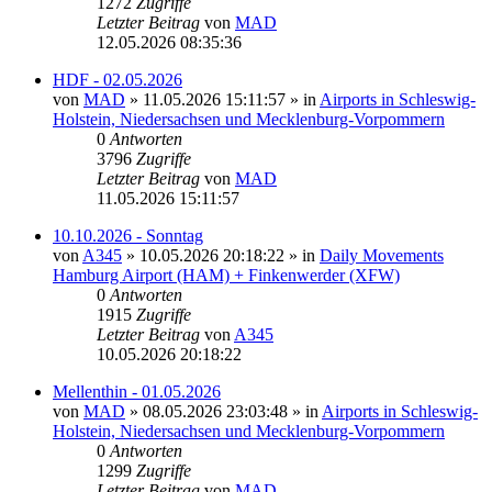
1272
Zugriffe
Letzter Beitrag
von
MAD
12.05.2026 08:35:36
HDF - 02.05.2026
von
MAD
»
11.05.2026 15:11:57
» in
Airports in Schleswig-
Holstein, Niedersachsen und Mecklenburg-Vorpommern
0
Antworten
3796
Zugriffe
Letzter Beitrag
von
MAD
11.05.2026 15:11:57
10.10.2026 - Sonntag
von
A345
»
10.05.2026 20:18:22
» in
Daily Movements
Hamburg Airport (HAM) + Finkenwerder (XFW)
0
Antworten
1915
Zugriffe
Letzter Beitrag
von
A345
10.05.2026 20:18:22
Mellenthin - 01.05.2026
von
MAD
»
08.05.2026 23:03:48
» in
Airports in Schleswig-
Holstein, Niedersachsen und Mecklenburg-Vorpommern
0
Antworten
1299
Zugriffe
Letzter Beitrag
von
MAD