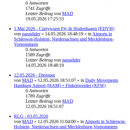
0
Antworten
1741
Zugriffe
Letzter Beitrag
von
MAD
19.05.2026 17:25:53
1.Mai 2026 - Currywurst Fly-In Hodenhagen (EDVH)
von
paraglider
»
14.05.2026 18:48:19
» in
Airports in
Schleswig-Holstein, Niedersachsen und Mecklenburg-
Vorpommern
0
Antworten
1589
Zugriffe
Letzter Beitrag
von
paraglider
14.05.2026 18:48:19
12.05.2026 - Dienstag
von
MAD
»
12.05.2026 18:51:07
» in
Daily Movements
Hamburg Airport (HAM) + Finkenwerder (XFW)
0
Antworten
1789
Zugriffe
Letzter Beitrag
von
MAD
12.05.2026 18:51:07
RLG - 03.05.2026
von
MAD
»
12.05.2026 11:04:00
» in
Airports in Schleswig-
Holstein, Niedersachsen und Mecklenburg-Vorpommern