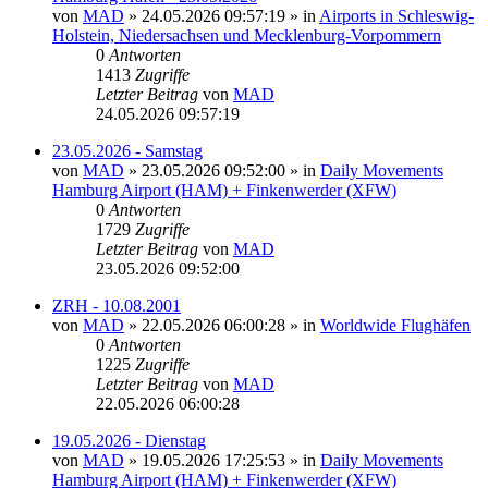
von
MAD
»
24.05.2026 09:57:19
» in
Airports in Schleswig-
Holstein, Niedersachsen und Mecklenburg-Vorpommern
0
Antworten
1413
Zugriffe
Letzter Beitrag
von
MAD
24.05.2026 09:57:19
23.05.2026 - Samstag
von
MAD
»
23.05.2026 09:52:00
» in
Daily Movements
Hamburg Airport (HAM) + Finkenwerder (XFW)
0
Antworten
1729
Zugriffe
Letzter Beitrag
von
MAD
23.05.2026 09:52:00
ZRH - 10.08.2001
von
MAD
»
22.05.2026 06:00:28
» in
Worldwide Flughäfen
0
Antworten
1225
Zugriffe
Letzter Beitrag
von
MAD
22.05.2026 06:00:28
19.05.2026 - Dienstag
von
MAD
»
19.05.2026 17:25:53
» in
Daily Movements
Hamburg Airport (HAM) + Finkenwerder (XFW)