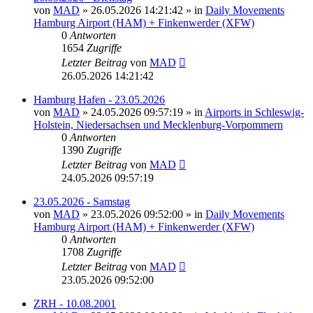
von
MAD
»
26.05.2026 14:21:42
» in
Daily Movements
Hamburg Airport (HAM) + Finkenwerder (XFW)
0
Antworten
1654
Zugriffe
Letzter Beitrag
von
MAD
26.05.2026 14:21:42
Hamburg Hafen - 23.05.2026
von
MAD
»
24.05.2026 09:57:19
» in
Airports in Schleswig-
Holstein, Niedersachsen und Mecklenburg-Vorpommern
0
Antworten
1390
Zugriffe
Letzter Beitrag
von
MAD
24.05.2026 09:57:19
23.05.2026 - Samstag
von
MAD
»
23.05.2026 09:52:00
» in
Daily Movements
Hamburg Airport (HAM) + Finkenwerder (XFW)
0
Antworten
1708
Zugriffe
Letzter Beitrag
von
MAD
23.05.2026 09:52:00
ZRH - 10.08.2001