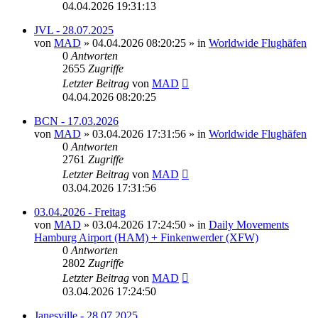
04.04.2026 19:31:13
JVL - 28.07.2025
von
MAD
»
04.04.2026 08:20:25
» in
Worldwide Flughäfen
0
Antworten
2655
Zugriffe
Letzter Beitrag
von
MAD
04.04.2026 08:20:25
BCN - 17.03.2026
von
MAD
»
03.04.2026 17:31:56
» in
Worldwide Flughäfen
0
Antworten
2761
Zugriffe
Letzter Beitrag
von
MAD
03.04.2026 17:31:56
03.04.2026 - Freitag
von
MAD
»
03.04.2026 17:24:50
» in
Daily Movements
Hamburg Airport (HAM) + Finkenwerder (XFW)
0
Antworten
2802
Zugriffe
Letzter Beitrag
von
MAD
03.04.2026 17:24:50
Janesville - 28.07.2025