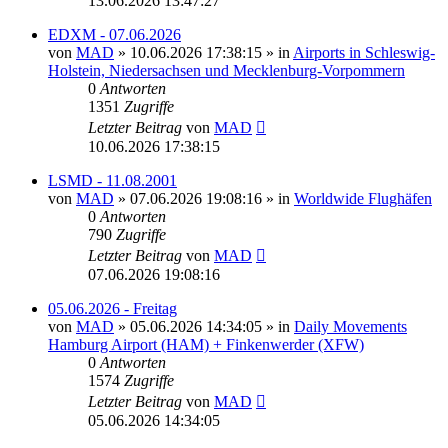
13.06.2026 13:47:27
EDXM - 07.06.2026
von
MAD
»
10.06.2026 17:38:15
» in
Airports in Schleswig-
Holstein, Niedersachsen und Mecklenburg-Vorpommern
0
Antworten
1351
Zugriffe
Letzter Beitrag
von
MAD
10.06.2026 17:38:15
LSMD - 11.08.2001
von
MAD
»
07.06.2026 19:08:16
» in
Worldwide Flughäfen
0
Antworten
790
Zugriffe
Letzter Beitrag
von
MAD
07.06.2026 19:08:16
05.06.2026 - Freitag
von
MAD
»
05.06.2026 14:34:05
» in
Daily Movements
Hamburg Airport (HAM) + Finkenwerder (XFW)
0
Antworten
1574
Zugriffe
Letzter Beitrag
von
MAD
05.06.2026 14:34:05