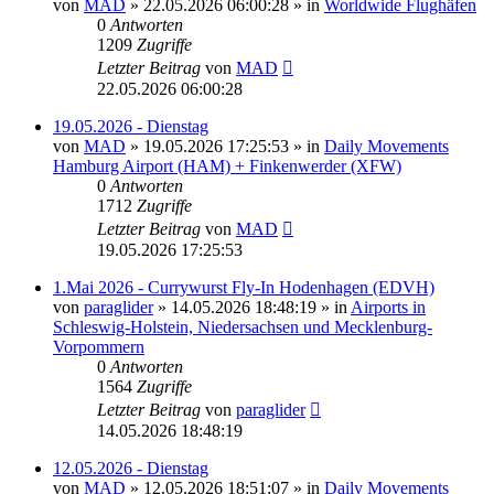
von
MAD
»
22.05.2026 06:00:28
» in
Worldwide Flughäfen
0
Antworten
1209
Zugriffe
Letzter Beitrag
von
MAD
22.05.2026 06:00:28
19.05.2026 - Dienstag
von
MAD
»
19.05.2026 17:25:53
» in
Daily Movements
Hamburg Airport (HAM) + Finkenwerder (XFW)
0
Antworten
1712
Zugriffe
Letzter Beitrag
von
MAD
19.05.2026 17:25:53
1.Mai 2026 - Currywurst Fly-In Hodenhagen (EDVH)
von
paraglider
»
14.05.2026 18:48:19
» in
Airports in
Schleswig-Holstein, Niedersachsen und Mecklenburg-
Vorpommern
0
Antworten
1564
Zugriffe
Letzter Beitrag
von
paraglider
14.05.2026 18:48:19
12.05.2026 - Dienstag
von
MAD
»
12.05.2026 18:51:07
» in
Daily Movements