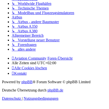
↳ Worldwide Flughäfen
↳ Technische Themen
↳ Modellbau und Flugzeugsimulatoren
Airbus
↳ Airbus - andere Baumuster
↳ Airbus A350
↳ Airbus A380
Allgemeiner Bereich
↳ Vorstellung neuer Benutzer
↳ Forenfragen
↳ alles andere
Aviation Community
Foren-Übersicht
Alle Zeiten sind
UTC+02:00
Alle Cookies löschen
Kontakt
Powered by
phpBB
® Forum Software © phpBB Limited
Deutsche Übersetzung durch
phpBB.de
Datenschutz
|
Nutzungsbedingungen