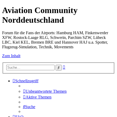
Aviation Community
Norddeutschland
Forum für die Fans der Airports: Hamburg HAM, Finkenwerder
XFW, Rostock-Laage RLG, Schwerin, Parchim SZW, Lübeck
LBC, Kiel KEL, Bremen BRE und Hannover HAJ u.a. Spotter,
Flugzeug-Simulation, Technik, Movements
Zum Inhalt
Erweiterte
Suche
Suche
Schnellzugriff
Unbeantwortete Themen
Aktive Themen
Suche
FAQ