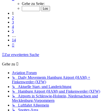
1
Gehe zu Seite:
von
14
1
2
3
4
5
…
14
Nächste
Zur erweiterten Suche
Gehe zu
Aviation Forum
↳ Daily Movements Hamburg Airport (HAM) +
Finkenwerder (XFW)
↳ Aktuelle Start- und Landerichtung
↳ Hamburg Airport (HAM) und Finkenwerder (XFW)
↳ Airports in Schleswig-Holstein, Niedersachsen und
Mecklenburg-Vorpommern
↳ Luftfahrt Allgemein
↳ Spotter-Area