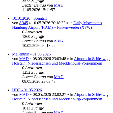
3572
Zugriffe
Letzter Beitrag
von
MAD
11.05.2026 15:11:57
10.10.2026 - Sonntag
von
A345
»
10.05.2026 20:18:22
» in
Daily Movements
Hamburg Airport (HAM) + Finkenwerder (XFW)
0
Antworten
1860
Zugriffe
Letzter Beitrag
von
A345
10.05.2026 20:18:22
Mellenthin - 01.05.2026
von
MAD
»
08.05.2026 23:03:48
» in
Airports in Schleswig-
Holstein, Niedersachsen und Mecklenburg-Vorpommern
0
Antworten
1252
Zugriffe
Letzter Beitrag
von
MAD
08.05.2026 23:03:48
HDF - 01.05.2026
von
MAD
»
08.05.2026 23:02:27
» in
Airports in Schleswig-
Holstein, Niedersachsen und Mecklenburg-Vorpommern
0
Antworten
1013
Zugriffe
Letzter Beitrag
von
MAD