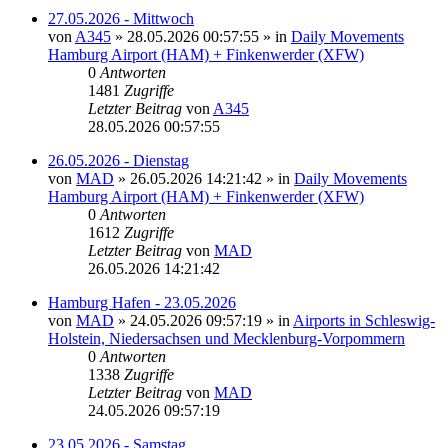
27.05.2026 - Mittwoch
von
A345
»
28.05.2026 00:57:55
» in
Daily Movements
Hamburg Airport (HAM) + Finkenwerder (XFW)
0
Antworten
1481
Zugriffe
Letzter Beitrag
von
A345
28.05.2026 00:57:55
26.05.2026 - Dienstag
von
MAD
»
26.05.2026 14:21:42
» in
Daily Movements
Hamburg Airport (HAM) + Finkenwerder (XFW)
0
Antworten
1612
Zugriffe
Letzter Beitrag
von
MAD
26.05.2026 14:21:42
Hamburg Hafen - 23.05.2026
von
MAD
»
24.05.2026 09:57:19
» in
Airports in Schleswig-
Holstein, Niedersachsen und Mecklenburg-Vorpommern
0
Antworten
1338
Zugriffe
Letzter Beitrag
von
MAD
24.05.2026 09:57:19
23.05.2026 - Samstag