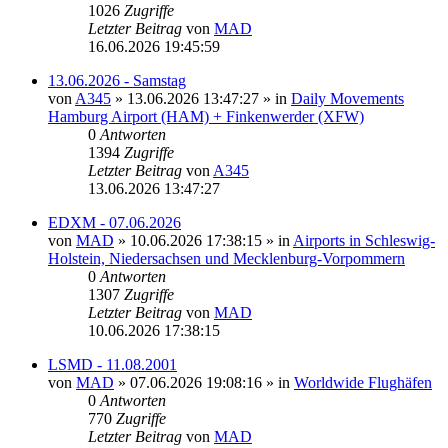
1026
Zugriffe
Letzter Beitrag
von
MAD
16.06.2026 19:45:59
13.06.2026 - Samstag
von
A345
»
13.06.2026 13:47:27
» in
Daily Movements
Hamburg Airport (HAM) + Finkenwerder (XFW)
0
Antworten
1394
Zugriffe
Letzter Beitrag
von
A345
13.06.2026 13:47:27
EDXM - 07.06.2026
von
MAD
»
10.06.2026 17:38:15
» in
Airports in Schleswig-
Holstein, Niedersachsen und Mecklenburg-Vorpommern
0
Antworten
1307
Zugriffe
Letzter Beitrag
von
MAD
10.06.2026 17:38:15
LSMD - 11.08.2001
von
MAD
»
07.06.2026 19:08:16
» in
Worldwide Flughäfen
0
Antworten
770
Zugriffe
Letzter Beitrag
von
MAD