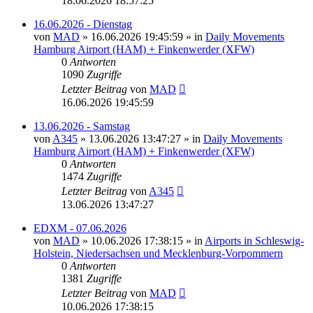
18.06.2026 18:57:25
16.06.2026 - Dienstag
von
MAD
»
16.06.2026 19:45:59
» in
Daily Movements
Hamburg Airport (HAM) + Finkenwerder (XFW)
0
Antworten
1090
Zugriffe
Letzter Beitrag
von
MAD
16.06.2026 19:45:59
13.06.2026 - Samstag
von
A345
»
13.06.2026 13:47:27
» in
Daily Movements
Hamburg Airport (HAM) + Finkenwerder (XFW)
0
Antworten
1474
Zugriffe
Letzter Beitrag
von
A345
13.06.2026 13:47:27
EDXM - 07.06.2026
von
MAD
»
10.06.2026 17:38:15
» in
Airports in Schleswig-
Holstein, Niedersachsen und Mecklenburg-Vorpommern
0
Antworten
1381
Zugriffe
Letzter Beitrag
von
MAD
10.06.2026 17:38:15