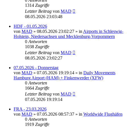
0
Antworten
1314
Zugriffe
Letzter Beitrag
von
MAD
08.05.2026 23:03:48
HDF - 01.05.2026
von
MAD
»
08.05.2026 23:02:27
» in
Airports in Schleswig-
Holstein, Niedersachsen und Mecklenburg-Vorpommern
0
Antworten
1038
Zugriffe
Letzter Beitrag
von
MAD
08.05.2026 23:02:27
07.05.2026 - Donnerstag
von
MAD
»
07.05.2026 19:19:14
» in
Daily Movements
Hamburg Airport (HAM) + Finkenwerder (XFW)
0
Antworten
1664
Zugriffe
Letzter Beitrag
von
MAD
07.05.2026 19:19:14
FRA - 23.03.2026
von
MAD
»
07.05.2026 08:57:37
» in
Worldwide Flughäfen
0
Antworten
1919
Zugriffe