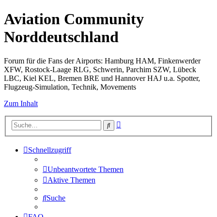
Aviation Community
Norddeutschland
Forum für die Fans der Airports: Hamburg HAM, Finkenwerder
XFW, Rostock-Laage RLG, Schwerin, Parchim SZW, Lübeck
LBC, Kiel KEL, Bremen BRE und Hannover HAJ u.a. Spotter,
Flugzeug-Simulation, Technik, Movements
Zum Inhalt
Erweiterte
Suche
Suche
Schnellzugriff
Unbeantwortete Themen
Aktive Themen
Suche
FAQ