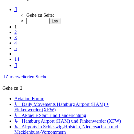
Seite
1
Gehe zu Seite:
von
14
1
2
3
4
5
…
14
Nächste
Zur erweiterten Suche
Gehe zu
Aviation Forum
↳ Daily Movements Hamburg Airport (HAM) +
Finkenwerder (XFW)
↳ Aktuelle Start- und Landerichtung
↳ Hamburg Airport (HAM) und Finkenwerder (XFW)
↳ Airports in Schleswig-Holstein, Niedersachsen und
Mecklenburg-Vorpommern