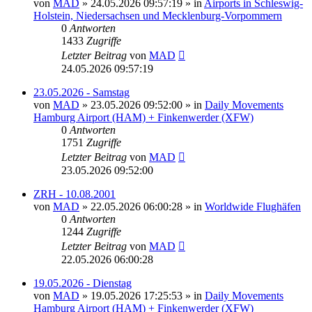
von
MAD
»
24.05.2026 09:57:19
» in
Airports in Schleswig-
Holstein, Niedersachsen und Mecklenburg-Vorpommern
0
Antworten
1433
Zugriffe
Letzter Beitrag
von
MAD
24.05.2026 09:57:19
23.05.2026 - Samstag
von
MAD
»
23.05.2026 09:52:00
» in
Daily Movements
Hamburg Airport (HAM) + Finkenwerder (XFW)
0
Antworten
1751
Zugriffe
Letzter Beitrag
von
MAD
23.05.2026 09:52:00
ZRH - 10.08.2001
von
MAD
»
22.05.2026 06:00:28
» in
Worldwide Flughäfen
0
Antworten
1244
Zugriffe
Letzter Beitrag
von
MAD
22.05.2026 06:00:28
19.05.2026 - Dienstag
von
MAD
»
19.05.2026 17:25:53
» in
Daily Movements
Hamburg Airport (HAM) + Finkenwerder (XFW)