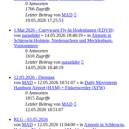
0
Antworten
1766
Zugriffe
Letzter Beitrag
von
MAD
19.05.2026 17:25:53
1.Mai 2026 - Currywurst Fly-In Hodenhagen (EDVH)
von
paraglider
»
14.05.2026 18:48:19
» in
Airports in
Schleswig-Holstein, Niedersachsen und Mecklenburg-
Vorpommern
0
Antworten
1610
Zugriffe
Letzter Beitrag
von
paraglider
14.05.2026 18:48:19
12.05.2026 - Dienstag
von
MAD
»
12.05.2026 18:51:07
» in
Daily Movements
Hamburg Airport (HAM) + Finkenwerder (XFW)
0
Antworten
1815
Zugriffe
Letzter Beitrag
von
MAD
12.05.2026 18:51:07
RLG - 03.05.2026
von
MAD
»
12.05.2026 11:04:00
» in
Airports in Schleswig-