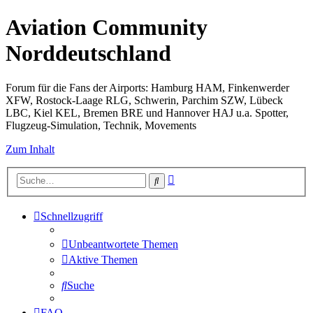
Aviation Community
Norddeutschland
Forum für die Fans der Airports: Hamburg HAM, Finkenwerder
XFW, Rostock-Laage RLG, Schwerin, Parchim SZW, Lübeck
LBC, Kiel KEL, Bremen BRE und Hannover HAJ u.a. Spotter,
Flugzeug-Simulation, Technik, Movements
Zum Inhalt
Erweiterte
Suche
Suche
Schnellzugriff
Unbeantwortete Themen
Aktive Themen
Suche
FAQ