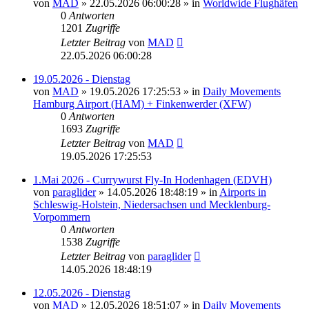
von
MAD
»
22.05.2026 06:00:28
» in
Worldwide Flughäfen
0
Antworten
1201
Zugriffe
Letzter Beitrag
von
MAD
22.05.2026 06:00:28
19.05.2026 - Dienstag
von
MAD
»
19.05.2026 17:25:53
» in
Daily Movements
Hamburg Airport (HAM) + Finkenwerder (XFW)
0
Antworten
1693
Zugriffe
Letzter Beitrag
von
MAD
19.05.2026 17:25:53
1.Mai 2026 - Currywurst Fly-In Hodenhagen (EDVH)
von
paraglider
»
14.05.2026 18:48:19
» in
Airports in
Schleswig-Holstein, Niedersachsen und Mecklenburg-
Vorpommern
0
Antworten
1538
Zugriffe
Letzter Beitrag
von
paraglider
14.05.2026 18:48:19
12.05.2026 - Dienstag
von
MAD
»
12.05.2026 18:51:07
» in
Daily Movements