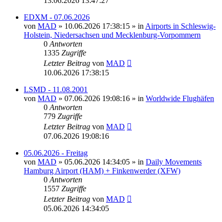
13.06.2026 13:47:27
EDXM - 07.06.2026
von
MAD
»
10.06.2026 17:38:15
» in
Airports in Schleswig-
Holstein, Niedersachsen und Mecklenburg-Vorpommern
0
Antworten
1335
Zugriffe
Letzter Beitrag
von
MAD
10.06.2026 17:38:15
LSMD - 11.08.2001
von
MAD
»
07.06.2026 19:08:16
» in
Worldwide Flughäfen
0
Antworten
779
Zugriffe
Letzter Beitrag
von
MAD
07.06.2026 19:08:16
05.06.2026 - Freitag
von
MAD
»
05.06.2026 14:34:05
» in
Daily Movements
Hamburg Airport (HAM) + Finkenwerder (XFW)
0
Antworten
1557
Zugriffe
Letzter Beitrag
von
MAD
05.06.2026 14:34:05