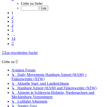
1
Gehe zu Seite:
von
14
1
2
3
4
5
…
14
Nächste
Zur erweiterten Suche
Gehe zu
Aviation Forum
↳ Daily Movements Hamburg Airport (HAM) +
Finkenwerder (XFW)
↳ Aktuelle Start- und Landerichtung
↳ Hamburg Airport (HAM) und Finkenwerder (XFW)
↳ Airports in Schleswig-Holstein, Niedersachsen und
Mecklenburg-Vorpommern
↳ Luftfahrt Allgemein
↳ Spotter-Area