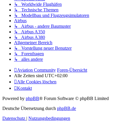
↳ Worldwide Flughäfen
↳ Technische Themen
↳ Modellbau und Flugzeugsimulatoren
Airbus
↳ Airbus - andere Baumuster
↳ Airbus A350
↳ Airbus A380
Allgemeiner Bereich
↳ Vorstellung neuer Benutzer
↳ Forenfragen
↳ alles andere
Aviation Community
Foren-Übersicht
Alle Zeiten sind
UTC+02:00
Alle Cookies löschen
Kontakt
Powered by
phpBB
® Forum Software © phpBB Limited
Deutsche Übersetzung durch
phpBB.de
Datenschutz
|
Nutzungsbedingungen