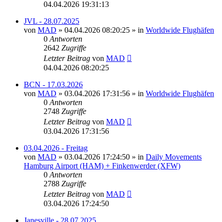
04.04.2026 19:31:13
JVL - 28.07.2025
von
MAD
»
04.04.2026 08:20:25
» in
Worldwide Flughäfen
0
Antworten
2642
Zugriffe
Letzter Beitrag
von
MAD
04.04.2026 08:20:25
BCN - 17.03.2026
von
MAD
»
03.04.2026 17:31:56
» in
Worldwide Flughäfen
0
Antworten
2748
Zugriffe
Letzter Beitrag
von
MAD
03.04.2026 17:31:56
03.04.2026 - Freitag
von
MAD
»
03.04.2026 17:24:50
» in
Daily Movements
Hamburg Airport (HAM) + Finkenwerder (XFW)
0
Antworten
2788
Zugriffe
Letzter Beitrag
von
MAD
03.04.2026 17:24:50
Janesville - 28.07.2025