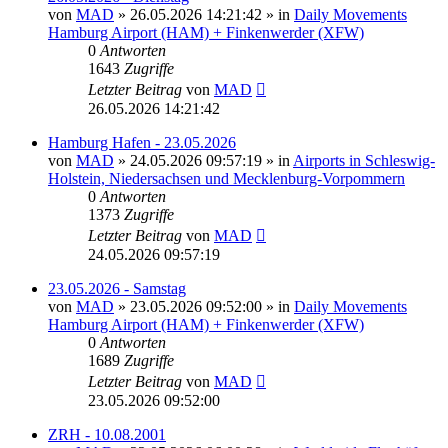
von
MAD
»
26.05.2026 14:21:42
» in
Daily Movements
Hamburg Airport (HAM) + Finkenwerder (XFW)
0
Antworten
1643
Zugriffe
Letzter Beitrag
von
MAD
26.05.2026 14:21:42
Hamburg Hafen - 23.05.2026
von
MAD
»
24.05.2026 09:57:19
» in
Airports in Schleswig-
Holstein, Niedersachsen und Mecklenburg-Vorpommern
0
Antworten
1373
Zugriffe
Letzter Beitrag
von
MAD
24.05.2026 09:57:19
23.05.2026 - Samstag
von
MAD
»
23.05.2026 09:52:00
» in
Daily Movements
Hamburg Airport (HAM) + Finkenwerder (XFW)
0
Antworten
1689
Zugriffe
Letzter Beitrag
von
MAD
23.05.2026 09:52:00
ZRH - 10.08.2001