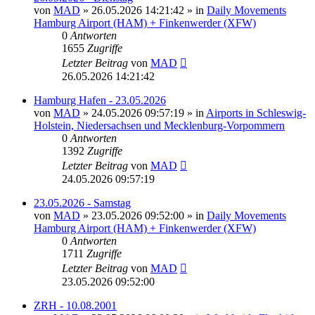
von
MAD
»
26.05.2026 14:21:42
» in
Daily Movements
Hamburg Airport (HAM) + Finkenwerder (XFW)
0
Antworten
1655
Zugriffe
Letzter Beitrag
von
MAD
26.05.2026 14:21:42
Hamburg Hafen - 23.05.2026
von
MAD
»
24.05.2026 09:57:19
» in
Airports in Schleswig-
Holstein, Niedersachsen und Mecklenburg-Vorpommern
0
Antworten
1392
Zugriffe
Letzter Beitrag
von
MAD
24.05.2026 09:57:19
23.05.2026 - Samstag
von
MAD
»
23.05.2026 09:52:00
» in
Daily Movements
Hamburg Airport (HAM) + Finkenwerder (XFW)
0
Antworten
1711
Zugriffe
Letzter Beitrag
von
MAD
23.05.2026 09:52:00
ZRH - 10.08.2001