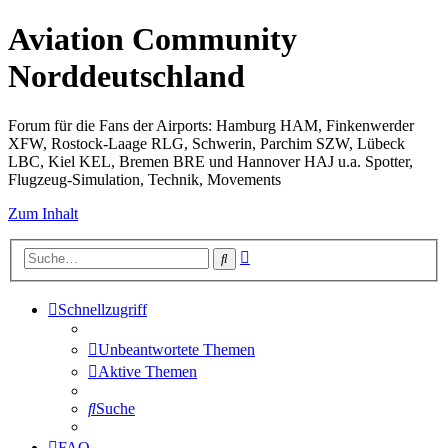
Aviation Community
Norddeutschland
Forum für die Fans der Airports: Hamburg HAM, Finkenwerder
XFW, Rostock-Laage RLG, Schwerin, Parchim SZW, Lübeck
LBC, Kiel KEL, Bremen BRE und Hannover HAJ u.a. Spotter,
Flugzeug-Simulation, Technik, Movements
Zum Inhalt
Erweiterte
Suche
Suche
Schnellzugriff
Unbeantwortete Themen
Aktive Themen
Suche
FAQ