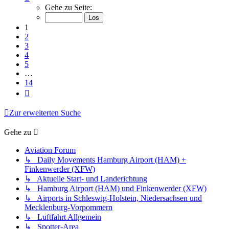
1
Gehe zu Seite:
von
14
1
2
3
4
5
…
14
Nächste
Zur erweiterten Suche
Gehe zu
Aviation Forum
↳ Daily Movements Hamburg Airport (HAM) +
Finkenwerder (XFW)
↳ Aktuelle Start- und Landerichtung
↳ Hamburg Airport (HAM) und Finkenwerder (XFW)
↳ Airports in Schleswig-Holstein, Niedersachsen und
Mecklenburg-Vorpommern
↳ Luftfahrt Allgemein
↳ Spotter-Area