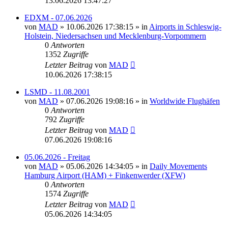
13.06.2026 13:47:27
EDXM - 07.06.2026
von
MAD
»
10.06.2026 17:38:15
» in
Airports in Schleswig-
Holstein, Niedersachsen und Mecklenburg-Vorpommern
0
Antworten
1352
Zugriffe
Letzter Beitrag
von
MAD
10.06.2026 17:38:15
LSMD - 11.08.2001
von
MAD
»
07.06.2026 19:08:16
» in
Worldwide Flughäfen
0
Antworten
792
Zugriffe
Letzter Beitrag
von
MAD
07.06.2026 19:08:16
05.06.2026 - Freitag
von
MAD
»
05.06.2026 14:34:05
» in
Daily Movements
Hamburg Airport (HAM) + Finkenwerder (XFW)
0
Antworten
1574
Zugriffe
Letzter Beitrag
von
MAD
05.06.2026 14:34:05