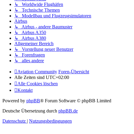
↳ Worldwide Flughäfen
↳ Technische Themen
↳ Modellbau und Flugzeugsimulatoren
Airbus
↳ Airbus - andere Baumuster
↳ Airbus A350
↳ Airbus A380
Allgemeiner Bereich
↳ Vorstellung neuer Benutzer
↳ Forenfragen
↳ alles andere
Aviation Community
Foren-Übersicht
Alle Zeiten sind
UTC+02:00
Alle Cookies löschen
Kontakt
Powered by
phpBB
® Forum Software © phpBB Limited
Deutsche Übersetzung durch
phpBB.de
Datenschutz
|
Nutzungsbedingungen