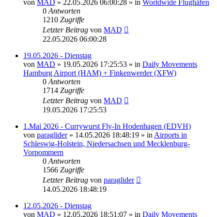
von
MAD
»
22.05.2026 06:00:28
» in
Worldwide Flughäfen
0
Antworten
1210
Zugriffe
Letzter Beitrag
von
MAD
22.05.2026 06:00:28
19.05.2026 - Dienstag
von
MAD
»
19.05.2026 17:25:53
» in
Daily Movements
Hamburg Airport (HAM) + Finkenwerder (XFW)
0
Antworten
1714
Zugriffe
Letzter Beitrag
von
MAD
19.05.2026 17:25:53
1.Mai 2026 - Currywurst Fly-In Hodenhagen (EDVH)
von
paraglider
»
14.05.2026 18:48:19
» in
Airports in
Schleswig-Holstein, Niedersachsen und Mecklenburg-
Vorpommern
0
Antworten
1566
Zugriffe
Letzter Beitrag
von
paraglider
14.05.2026 18:48:19
12.05.2026 - Dienstag
von
MAD
»
12.05.2026 18:51:07
» in
Daily Movements