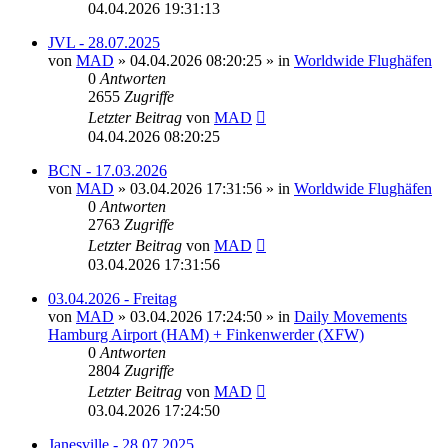
04.04.2026 19:31:13
JVL - 28.07.2025
von
MAD
»
04.04.2026 08:20:25
» in
Worldwide Flughäfen
0
Antworten
2655
Zugriffe
Letzter Beitrag
von
MAD
04.04.2026 08:20:25
BCN - 17.03.2026
von
MAD
»
03.04.2026 17:31:56
» in
Worldwide Flughäfen
0
Antworten
2763
Zugriffe
Letzter Beitrag
von
MAD
03.04.2026 17:31:56
03.04.2026 - Freitag
von
MAD
»
03.04.2026 17:24:50
» in
Daily Movements
Hamburg Airport (HAM) + Finkenwerder (XFW)
0
Antworten
2804
Zugriffe
Letzter Beitrag
von
MAD
03.04.2026 17:24:50
Janesville - 28.07.2025