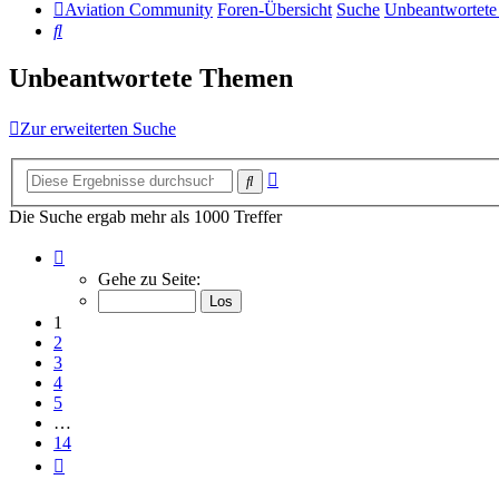
Aviation Community
Foren-Übersicht
Suche
Unbeantwortet
Suche
Unbeantwortete Themen
Zur erweiterten Suche
Erweiterte
Suche
Suche
Die Suche ergab mehr als 1000 Treffer
Seite
1
Gehe zu Seite:
von
14
1
2
3
4
5
…
14
Nächste