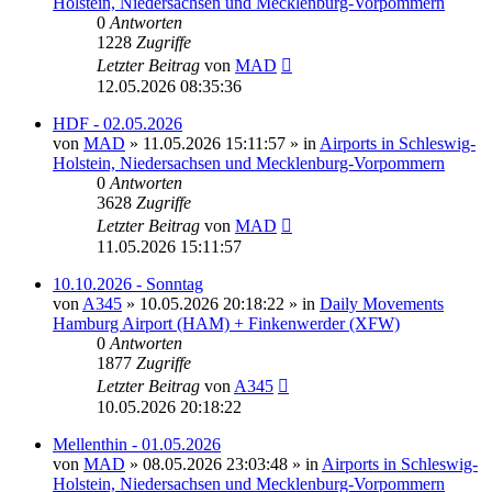
Holstein, Niedersachsen und Mecklenburg-Vorpommern
0
Antworten
1228
Zugriffe
Letzter Beitrag
von
MAD
12.05.2026 08:35:36
HDF - 02.05.2026
von
MAD
»
11.05.2026 15:11:57
» in
Airports in Schleswig-
Holstein, Niedersachsen und Mecklenburg-Vorpommern
0
Antworten
3628
Zugriffe
Letzter Beitrag
von
MAD
11.05.2026 15:11:57
10.10.2026 - Sonntag
von
A345
»
10.05.2026 20:18:22
» in
Daily Movements
Hamburg Airport (HAM) + Finkenwerder (XFW)
0
Antworten
1877
Zugriffe
Letzter Beitrag
von
A345
10.05.2026 20:18:22
Mellenthin - 01.05.2026
von
MAD
»
08.05.2026 23:03:48
» in
Airports in Schleswig-
Holstein, Niedersachsen und Mecklenburg-Vorpommern