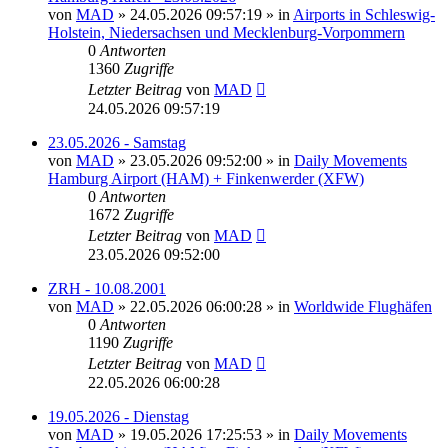
von
MAD
»
24.05.2026 09:57:19
» in
Airports in Schleswig-
Holstein, Niedersachsen und Mecklenburg-Vorpommern
0
Antworten
1360
Zugriffe
Letzter Beitrag
von
MAD
24.05.2026 09:57:19
23.05.2026 - Samstag
von
MAD
»
23.05.2026 09:52:00
» in
Daily Movements
Hamburg Airport (HAM) + Finkenwerder (XFW)
0
Antworten
1672
Zugriffe
Letzter Beitrag
von
MAD
23.05.2026 09:52:00
ZRH - 10.08.2001
von
MAD
»
22.05.2026 06:00:28
» in
Worldwide Flughäfen
0
Antworten
1190
Zugriffe
Letzter Beitrag
von
MAD
22.05.2026 06:00:28
19.05.2026 - Dienstag
von
MAD
»
19.05.2026 17:25:53
» in
Daily Movements