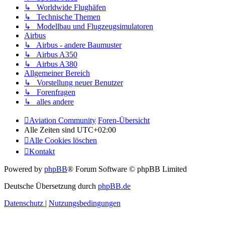
↳ Worldwide Flughäfen
↳ Technische Themen
↳ Modellbau und Flugzeugsimulatoren
Airbus
↳ Airbus - andere Baumuster
↳ Airbus A350
↳ Airbus A380
Allgemeiner Bereich
↳ Vorstellung neuer Benutzer
↳ Forenfragen
↳ alles andere
Aviation Community
Foren-Übersicht
Alle Zeiten sind
UTC+02:00
Alle Cookies löschen
Kontakt
Powered by
phpBB
® Forum Software © phpBB Limited
Deutsche Übersetzung durch
phpBB.de
Datenschutz
|
Nutzungsbedingungen