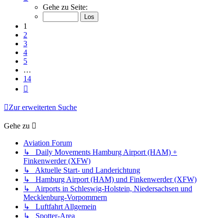
1
Gehe zu Seite:
von
14
1
2
3
4
5
…
14
Nächste
Zur erweiterten Suche
Gehe zu
Aviation Forum
↳ Daily Movements Hamburg Airport (HAM) +
Finkenwerder (XFW)
↳ Aktuelle Start- und Landerichtung
↳ Hamburg Airport (HAM) und Finkenwerder (XFW)
↳ Airports in Schleswig-Holstein, Niedersachsen und
Mecklenburg-Vorpommern
↳ Luftfahrt Allgemein
↳ Spotter-Area