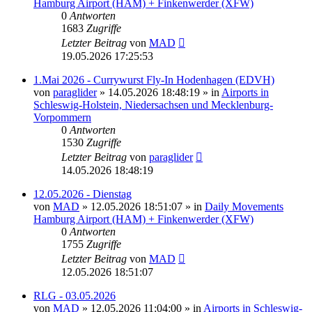
Hamburg Airport (HAM) + Finkenwerder (XFW)
0
Antworten
1683
Zugriffe
Letzter Beitrag
von
MAD
19.05.2026 17:25:53
1.Mai 2026 - Currywurst Fly-In Hodenhagen (EDVH)
von
paraglider
»
14.05.2026 18:48:19
» in
Airports in
Schleswig-Holstein, Niedersachsen und Mecklenburg-
Vorpommern
0
Antworten
1530
Zugriffe
Letzter Beitrag
von
paraglider
14.05.2026 18:48:19
12.05.2026 - Dienstag
von
MAD
»
12.05.2026 18:51:07
» in
Daily Movements
Hamburg Airport (HAM) + Finkenwerder (XFW)
0
Antworten
1755
Zugriffe
Letzter Beitrag
von
MAD
12.05.2026 18:51:07
RLG - 03.05.2026
von
MAD
»
12.05.2026 11:04:00
» in
Airports in Schleswig-