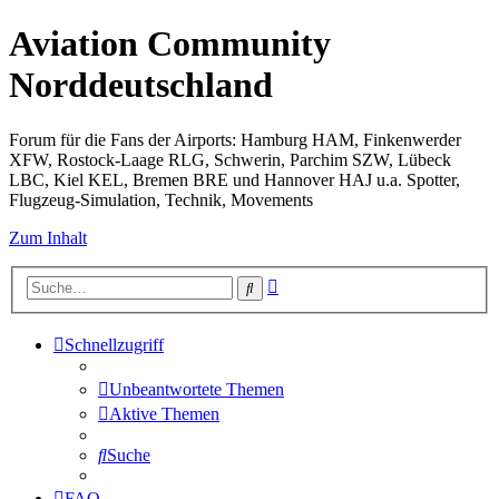
Aviation Community
Norddeutschland
Forum für die Fans der Airports: Hamburg HAM, Finkenwerder
XFW, Rostock-Laage RLG, Schwerin, Parchim SZW, Lübeck
LBC, Kiel KEL, Bremen BRE und Hannover HAJ u.a. Spotter,
Flugzeug-Simulation, Technik, Movements
Zum Inhalt
Erweiterte
Suche
Suche
Schnellzugriff
Unbeantwortete Themen
Aktive Themen
Suche
FAQ