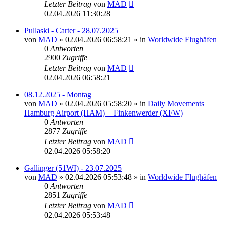
Letzter Beitrag
von
MAD
02.04.2026 11:30:28
Pullaski - Carter - 28.07.2025
von
MAD
»
02.04.2026 06:58:21
» in
Worldwide Flughäfen
0
Antworten
2900
Zugriffe
Letzter Beitrag
von
MAD
02.04.2026 06:58:21
08.12.2025 - Montag
von
MAD
»
02.04.2026 05:58:20
» in
Daily Movements
Hamburg Airport (HAM) + Finkenwerder (XFW)
0
Antworten
2877
Zugriffe
Letzter Beitrag
von
MAD
02.04.2026 05:58:20
Gallinger (51WI) - 23.07.2025
von
MAD
»
02.04.2026 05:53:48
» in
Worldwide Flughäfen
0
Antworten
2851
Zugriffe
Letzter Beitrag
von
MAD
02.04.2026 05:53:48