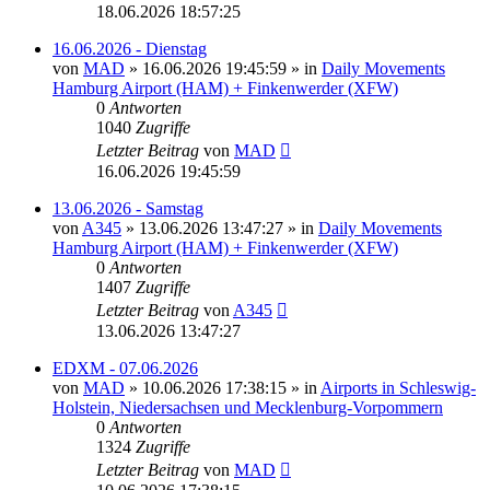
18.06.2026 18:57:25
16.06.2026 - Dienstag
von
MAD
»
16.06.2026 19:45:59
» in
Daily Movements
Hamburg Airport (HAM) + Finkenwerder (XFW)
0
Antworten
1040
Zugriffe
Letzter Beitrag
von
MAD
16.06.2026 19:45:59
13.06.2026 - Samstag
von
A345
»
13.06.2026 13:47:27
» in
Daily Movements
Hamburg Airport (HAM) + Finkenwerder (XFW)
0
Antworten
1407
Zugriffe
Letzter Beitrag
von
A345
13.06.2026 13:47:27
EDXM - 07.06.2026
von
MAD
»
10.06.2026 17:38:15
» in
Airports in Schleswig-
Holstein, Niedersachsen und Mecklenburg-Vorpommern
0
Antworten
1324
Zugriffe
Letzter Beitrag
von
MAD