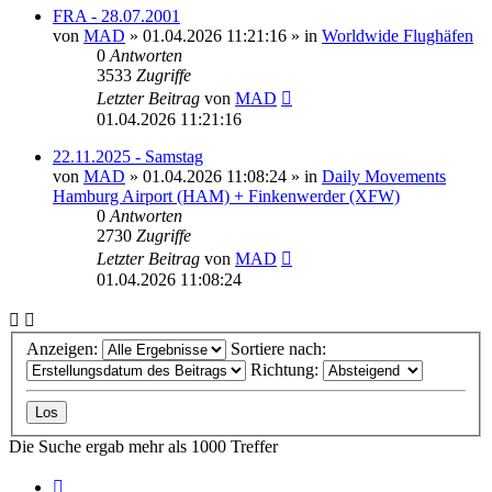
FRA - 28.07.2001
von
MAD
»
01.04.2026 11:21:16
» in
Worldwide Flughäfen
0
Antworten
3533
Zugriffe
Letzter Beitrag
von
MAD
01.04.2026 11:21:16
22.11.2025 - Samstag
von
MAD
»
01.04.2026 11:08:24
» in
Daily Movements
Hamburg Airport (HAM) + Finkenwerder (XFW)
0
Antworten
2730
Zugriffe
Letzter Beitrag
von
MAD
01.04.2026 11:08:24
Anzeigen:
Sortiere nach:
Richtung:
Die Suche ergab mehr als 1000 Treffer
Seite