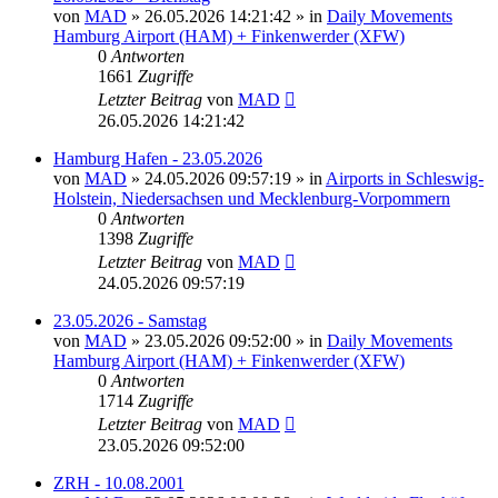
von
MAD
»
26.05.2026 14:21:42
» in
Daily Movements
Hamburg Airport (HAM) + Finkenwerder (XFW)
0
Antworten
1661
Zugriffe
Letzter Beitrag
von
MAD
26.05.2026 14:21:42
Hamburg Hafen - 23.05.2026
von
MAD
»
24.05.2026 09:57:19
» in
Airports in Schleswig-
Holstein, Niedersachsen und Mecklenburg-Vorpommern
0
Antworten
1398
Zugriffe
Letzter Beitrag
von
MAD
24.05.2026 09:57:19
23.05.2026 - Samstag
von
MAD
»
23.05.2026 09:52:00
» in
Daily Movements
Hamburg Airport (HAM) + Finkenwerder (XFW)
0
Antworten
1714
Zugriffe
Letzter Beitrag
von
MAD
23.05.2026 09:52:00
ZRH - 10.08.2001