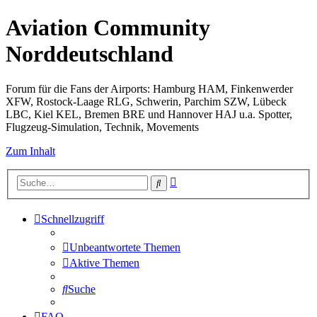
Aviation Community
Norddeutschland
Forum für die Fans der Airports: Hamburg HAM, Finkenwerder
XFW, Rostock-Laage RLG, Schwerin, Parchim SZW, Lübeck
LBC, Kiel KEL, Bremen BRE und Hannover HAJ u.a. Spotter,
Flugzeug-Simulation, Technik, Movements
Zum Inhalt
Erweiterte
Suche
Suche
Schnellzugriff
Unbeantwortete Themen
Aktive Themen
Suche
FAQ