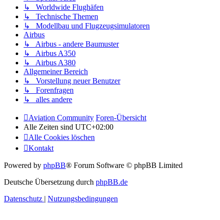
↳ Worldwide Flughäfen
↳ Technische Themen
↳ Modellbau und Flugzeugsimulatoren
Airbus
↳ Airbus - andere Baumuster
↳ Airbus A350
↳ Airbus A380
Allgemeiner Bereich
↳ Vorstellung neuer Benutzer
↳ Forenfragen
↳ alles andere
Aviation Community
Foren-Übersicht
Alle Zeiten sind
UTC+02:00
Alle Cookies löschen
Kontakt
Powered by
phpBB
® Forum Software © phpBB Limited
Deutsche Übersetzung durch
phpBB.de
Datenschutz
|
Nutzungsbedingungen