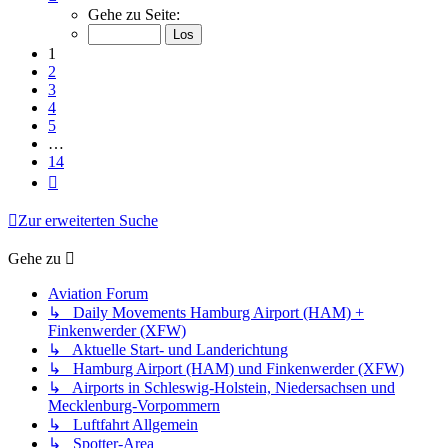
1
Gehe zu Seite:
von
14
1
2
3
4
5
…
14
Nächste
Zur erweiterten Suche
Gehe zu
Aviation Forum
↳ Daily Movements Hamburg Airport (HAM) +
Finkenwerder (XFW)
↳ Aktuelle Start- und Landerichtung
↳ Hamburg Airport (HAM) und Finkenwerder (XFW)
↳ Airports in Schleswig-Holstein, Niedersachsen und
Mecklenburg-Vorpommern
↳ Luftfahrt Allgemein
↳ Spotter-Area