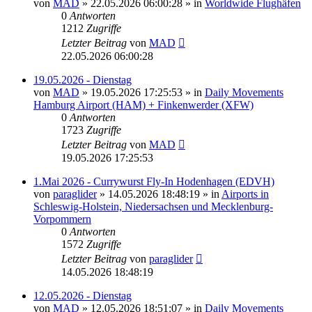
von
MAD
»
22.05.2026 06:00:28
» in
Worldwide Flughäfen
0
Antworten
1212
Zugriffe
Letzter Beitrag
von
MAD
22.05.2026 06:00:28
19.05.2026 - Dienstag
von
MAD
»
19.05.2026 17:25:53
» in
Daily Movements
Hamburg Airport (HAM) + Finkenwerder (XFW)
0
Antworten
1723
Zugriffe
Letzter Beitrag
von
MAD
19.05.2026 17:25:53
1.Mai 2026 - Currywurst Fly-In Hodenhagen (EDVH)
von
paraglider
»
14.05.2026 18:48:19
» in
Airports in
Schleswig-Holstein, Niedersachsen und Mecklenburg-
Vorpommern
0
Antworten
1572
Zugriffe
Letzter Beitrag
von
paraglider
14.05.2026 18:48:19
12.05.2026 - Dienstag
von
MAD
»
12.05.2026 18:51:07
» in
Daily Movements