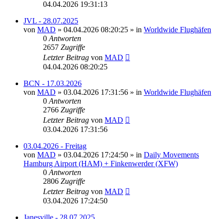
04.04.2026 19:31:13
JVL - 28.07.2025
von
MAD
»
04.04.2026 08:20:25
» in
Worldwide Flughäfen
0
Antworten
2657
Zugriffe
Letzter Beitrag
von
MAD
04.04.2026 08:20:25
BCN - 17.03.2026
von
MAD
»
03.04.2026 17:31:56
» in
Worldwide Flughäfen
0
Antworten
2766
Zugriffe
Letzter Beitrag
von
MAD
03.04.2026 17:31:56
03.04.2026 - Freitag
von
MAD
»
03.04.2026 17:24:50
» in
Daily Movements
Hamburg Airport (HAM) + Finkenwerder (XFW)
0
Antworten
2806
Zugriffe
Letzter Beitrag
von
MAD
03.04.2026 17:24:50
Janesville - 28.07.2025