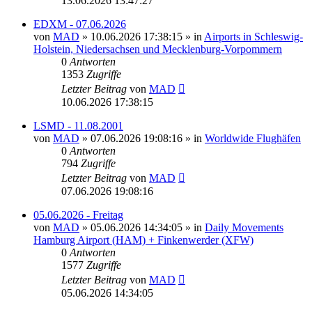
13.06.2026 13:47:27
EDXM - 07.06.2026
von
MAD
»
10.06.2026 17:38:15
» in
Airports in Schleswig-
Holstein, Niedersachsen und Mecklenburg-Vorpommern
0
Antworten
1353
Zugriffe
Letzter Beitrag
von
MAD
10.06.2026 17:38:15
LSMD - 11.08.2001
von
MAD
»
07.06.2026 19:08:16
» in
Worldwide Flughäfen
0
Antworten
794
Zugriffe
Letzter Beitrag
von
MAD
07.06.2026 19:08:16
05.06.2026 - Freitag
von
MAD
»
05.06.2026 14:34:05
» in
Daily Movements
Hamburg Airport (HAM) + Finkenwerder (XFW)
0
Antworten
1577
Zugriffe
Letzter Beitrag
von
MAD
05.06.2026 14:34:05