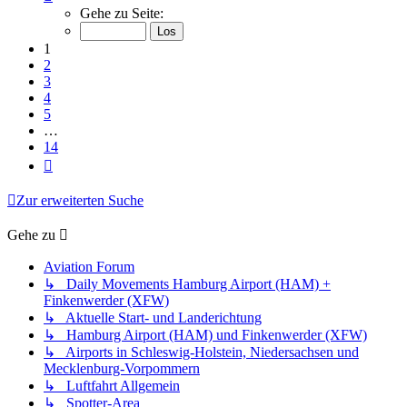
1
Gehe zu Seite:
von
14
1
2
3
4
5
…
14
Nächste
Zur erweiterten Suche
Gehe zu
Aviation Forum
↳ Daily Movements Hamburg Airport (HAM) +
Finkenwerder (XFW)
↳ Aktuelle Start- und Landerichtung
↳ Hamburg Airport (HAM) und Finkenwerder (XFW)
↳ Airports in Schleswig-Holstein, Niedersachsen und
Mecklenburg-Vorpommern
↳ Luftfahrt Allgemein
↳ Spotter-Area