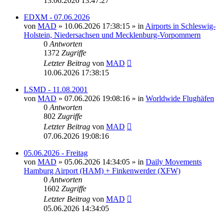
13.06.2026 13:47:27
EDXM - 07.06.2026
von
MAD
»
10.06.2026 17:38:15
» in
Airports in Schleswig-
Holstein, Niedersachsen und Mecklenburg-Vorpommern
0
Antworten
1372
Zugriffe
Letzter Beitrag
von
MAD
10.06.2026 17:38:15
LSMD - 11.08.2001
von
MAD
»
07.06.2026 19:08:16
» in
Worldwide Flughäfen
0
Antworten
802
Zugriffe
Letzter Beitrag
von
MAD
07.06.2026 19:08:16
05.06.2026 - Freitag
von
MAD
»
05.06.2026 14:34:05
» in
Daily Movements
Hamburg Airport (HAM) + Finkenwerder (XFW)
0
Antworten
1602
Zugriffe
Letzter Beitrag
von
MAD
05.06.2026 14:34:05