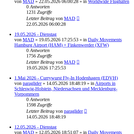
von
MAD
»
22.05.2026 06:00:28
» in
Worldwide Flughäfen
0
Antworten
1231
Zugriffe
Letzter Beitrag
von
MAD
22.05.2026 06:00:28
19.05.2026 - Dienstag
von
MAD
»
19.05.2026 17:25:53
» in
Daily Movements
Hamburg Airport (HAM) + Finkenwerder (XFW)
0
Antworten
1756
Zugriffe
Letzter Beitrag
von
MAD
19.05.2026 17:25:53
1.Mai 2026 - Currywurst Fly-In Hodenhagen (EDVH)
von
paraglider
»
14.05.2026 18:48:19
» in
Airports in
Schleswig-Holstein, Niedersachsen und Mecklenburg-
Vorpommern
0
Antworten
1598
Zugriffe
Letzter Beitrag
von
paraglider
14.05.2026 18:48:19
12.05.2026 - Dienstag
von
MAD
»
12.05.2026 18:51:07
» in
Daily Movements