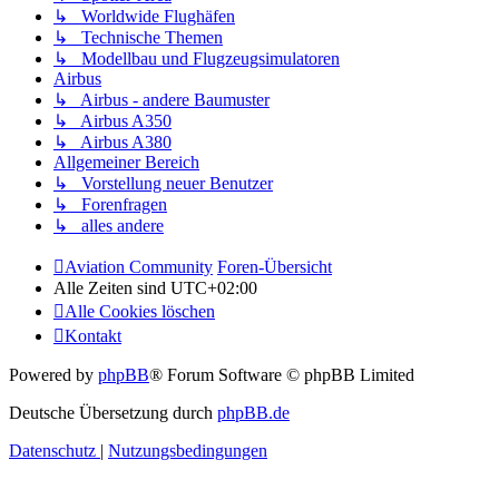
↳ Worldwide Flughäfen
↳ Technische Themen
↳ Modellbau und Flugzeugsimulatoren
Airbus
↳ Airbus - andere Baumuster
↳ Airbus A350
↳ Airbus A380
Allgemeiner Bereich
↳ Vorstellung neuer Benutzer
↳ Forenfragen
↳ alles andere
Aviation Community
Foren-Übersicht
Alle Zeiten sind
UTC+02:00
Alle Cookies löschen
Kontakt
Powered by
phpBB
® Forum Software © phpBB Limited
Deutsche Übersetzung durch
phpBB.de
Datenschutz
|
Nutzungsbedingungen