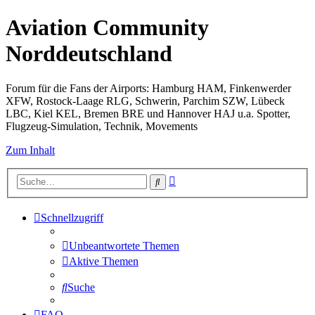
Aviation Community
Norddeutschland
Forum für die Fans der Airports: Hamburg HAM, Finkenwerder
XFW, Rostock-Laage RLG, Schwerin, Parchim SZW, Lübeck
LBC, Kiel KEL, Bremen BRE und Hannover HAJ u.a. Spotter,
Flugzeug-Simulation, Technik, Movements
Zum Inhalt
Erweiterte
Suche
Suche
Schnellzugriff
Unbeantwortete Themen
Aktive Themen
Suche
FAQ