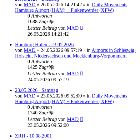
von
MAD
»
26.05.2026 14:21:42
» in
Daily Movements
Hamburg Airport (HAM) + Finkenwerder (XFW)
0
Antworten
1688
Zugriffe
Letzter Beitrag
von
MAD
26.05.2026 14:21:42
Hamburg Hafen - 23.05.2026
von
MAD
»
24.05.2026 09:57:19
» in
Airports in Schleswig-
Holstein, Niedersachsen und Mecklenburg-Vorpommern
0
Antworten
1425
Zugriffe
Letzter Beitrag
von
MAD
24.05.2026 09:57:19
23.05.2026 - Samstag
von
MAD
»
23.05.2026 09:52:00
» in
Daily Movements
Hamburg Airport (HAM) + Finkenwerder (XFW)
0
Antworten
1740
Zugriffe
Letzter Beitrag
von
MAD
23.05.2026 09:52:00
ZRH - 10.08.2001