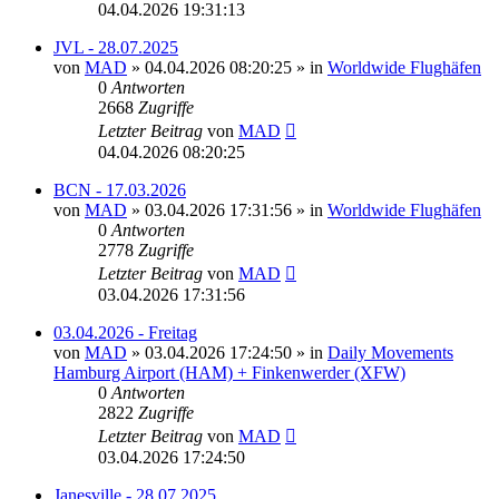
04.04.2026 19:31:13
JVL - 28.07.2025
von
MAD
»
04.04.2026 08:20:25
» in
Worldwide Flughäfen
0
Antworten
2668
Zugriffe
Letzter Beitrag
von
MAD
04.04.2026 08:20:25
BCN - 17.03.2026
von
MAD
»
03.04.2026 17:31:56
» in
Worldwide Flughäfen
0
Antworten
2778
Zugriffe
Letzter Beitrag
von
MAD
03.04.2026 17:31:56
03.04.2026 - Freitag
von
MAD
»
03.04.2026 17:24:50
» in
Daily Movements
Hamburg Airport (HAM) + Finkenwerder (XFW)
0
Antworten
2822
Zugriffe
Letzter Beitrag
von
MAD
03.04.2026 17:24:50
Janesville - 28.07.2025