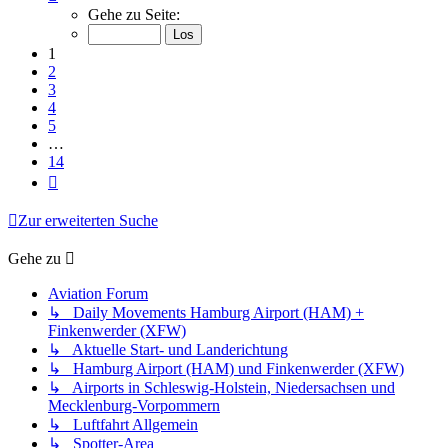
1
Gehe zu Seite:
von
14
1
2
3
4
5
…
14
Nächste
Zur erweiterten Suche
Gehe zu
Aviation Forum
↳ Daily Movements Hamburg Airport (HAM) +
Finkenwerder (XFW)
↳ Aktuelle Start- und Landerichtung
↳ Hamburg Airport (HAM) und Finkenwerder (XFW)
↳ Airports in Schleswig-Holstein, Niedersachsen und
Mecklenburg-Vorpommern
↳ Luftfahrt Allgemein
↳ Spotter-Area