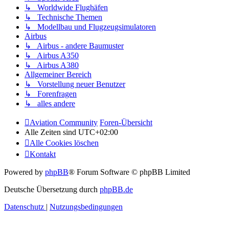
↳ Worldwide Flughäfen
↳ Technische Themen
↳ Modellbau und Flugzeugsimulatoren
Airbus
↳ Airbus - andere Baumuster
↳ Airbus A350
↳ Airbus A380
Allgemeiner Bereich
↳ Vorstellung neuer Benutzer
↳ Forenfragen
↳ alles andere
Aviation Community
Foren-Übersicht
Alle Zeiten sind
UTC+02:00
Alle Cookies löschen
Kontakt
Powered by
phpBB
® Forum Software © phpBB Limited
Deutsche Übersetzung durch
phpBB.de
Datenschutz
|
Nutzungsbedingungen