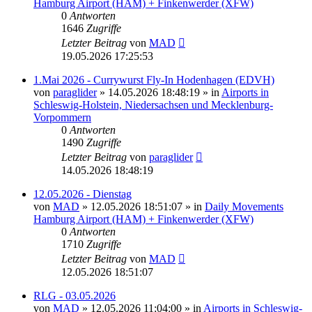
Hamburg Airport (HAM) + Finkenwerder (XFW)
0
Antworten
1646
Zugriffe
Letzter Beitrag
von
MAD
19.05.2026 17:25:53
1.Mai 2026 - Currywurst Fly-In Hodenhagen (EDVH)
von
paraglider
»
14.05.2026 18:48:19
» in
Airports in
Schleswig-Holstein, Niedersachsen und Mecklenburg-
Vorpommern
0
Antworten
1490
Zugriffe
Letzter Beitrag
von
paraglider
14.05.2026 18:48:19
12.05.2026 - Dienstag
von
MAD
»
12.05.2026 18:51:07
» in
Daily Movements
Hamburg Airport (HAM) + Finkenwerder (XFW)
0
Antworten
1710
Zugriffe
Letzter Beitrag
von
MAD
12.05.2026 18:51:07
RLG - 03.05.2026
von
MAD
»
12.05.2026 11:04:00
» in
Airports in Schleswig-