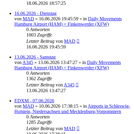
18.06.2026 18:57:25
16.06.2026 - Dienstag
von
MAD
»
16.06.2026 19:45:59
» in
Daily Movements
Hamburg Airport (HAM) + Finkenwerder (XFW)
0
Antworten
1003
Zugriffe
Letzter Beitrag
von
MAD
16.06.2026 19:45:59
13.06.2026 - Samstag
von
A345
»
13.06.2026 13:47:27
» in
Daily Movements
Hamburg Airport (HAM) + Finkenwerder (XFW)
0
Antworten
1362
Zugriffe
Letzter Beitrag
von
A345
13.06.2026 13:47:27
EDXM - 07.06.2026
von
MAD
»
10.06.2026 17:38:15
» in
Airports in Schleswig-
Holstein, Niedersachsen und Mecklenburg-Vorpommern
0
Antworten
1285
Zugriffe
Letzter Beitrag
von
MAD