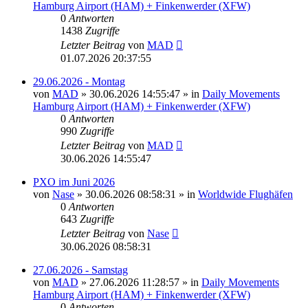
Hamburg Airport (HAM) + Finkenwerder (XFW)
0
Antworten
1438
Zugriffe
Letzter Beitrag
von
MAD
01.07.2026 20:37:55
29.06.2026 - Montag
von
MAD
»
30.06.2026 14:55:47
» in
Daily Movements
Hamburg Airport (HAM) + Finkenwerder (XFW)
0
Antworten
990
Zugriffe
Letzter Beitrag
von
MAD
30.06.2026 14:55:47
PXO im Juni 2026
von
Nase
»
30.06.2026 08:58:31
» in
Worldwide Flughäfen
0
Antworten
643
Zugriffe
Letzter Beitrag
von
Nase
30.06.2026 08:58:31
27.06.2026 - Samstag
von
MAD
»
27.06.2026 11:28:57
» in
Daily Movements
Hamburg Airport (HAM) + Finkenwerder (XFW)
0
Antworten