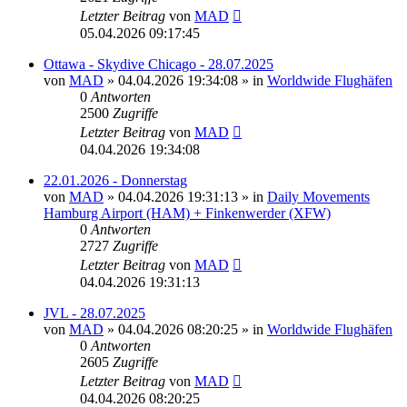
Letzter Beitrag
von
MAD
05.04.2026 09:17:45
Ottawa - Skydive Chicago - 28.07.2025
von
MAD
»
04.04.2026 19:34:08
» in
Worldwide Flughäfen
0
Antworten
2500
Zugriffe
Letzter Beitrag
von
MAD
04.04.2026 19:34:08
22.01.2026 - Donnerstag
von
MAD
»
04.04.2026 19:31:13
» in
Daily Movements
Hamburg Airport (HAM) + Finkenwerder (XFW)
0
Antworten
2727
Zugriffe
Letzter Beitrag
von
MAD
04.04.2026 19:31:13
JVL - 28.07.2025
von
MAD
»
04.04.2026 08:20:25
» in
Worldwide Flughäfen
0
Antworten
2605
Zugriffe
Letzter Beitrag
von
MAD
04.04.2026 08:20:25