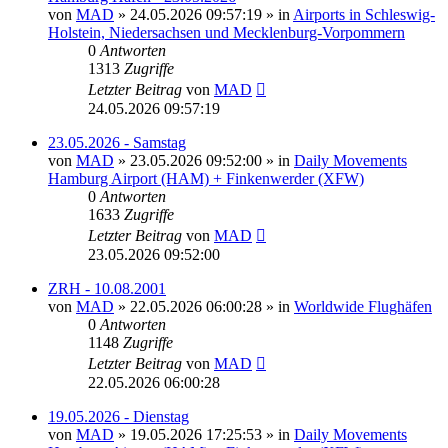
von
MAD
»
24.05.2026 09:57:19
» in
Airports in Schleswig-
Holstein, Niedersachsen und Mecklenburg-Vorpommern
0
Antworten
1313
Zugriffe
Letzter Beitrag
von
MAD
24.05.2026 09:57:19
23.05.2026 - Samstag
von
MAD
»
23.05.2026 09:52:00
» in
Daily Movements
Hamburg Airport (HAM) + Finkenwerder (XFW)
0
Antworten
1633
Zugriffe
Letzter Beitrag
von
MAD
23.05.2026 09:52:00
ZRH - 10.08.2001
von
MAD
»
22.05.2026 06:00:28
» in
Worldwide Flughäfen
0
Antworten
1148
Zugriffe
Letzter Beitrag
von
MAD
22.05.2026 06:00:28
19.05.2026 - Dienstag
von
MAD
»
19.05.2026 17:25:53
» in
Daily Movements