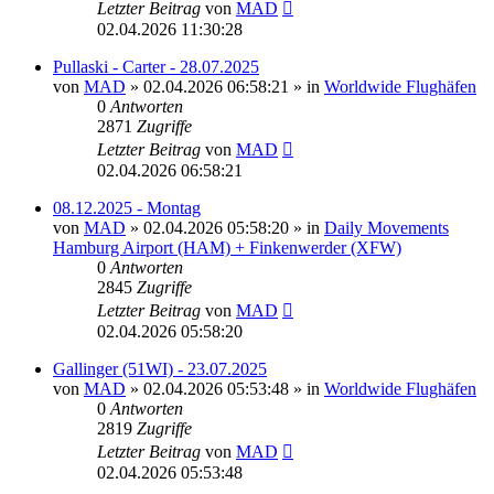
Letzter Beitrag
von
MAD
02.04.2026 11:30:28
Pullaski - Carter - 28.07.2025
von
MAD
»
02.04.2026 06:58:21
» in
Worldwide Flughäfen
0
Antworten
2871
Zugriffe
Letzter Beitrag
von
MAD
02.04.2026 06:58:21
08.12.2025 - Montag
von
MAD
»
02.04.2026 05:58:20
» in
Daily Movements
Hamburg Airport (HAM) + Finkenwerder (XFW)
0
Antworten
2845
Zugriffe
Letzter Beitrag
von
MAD
02.04.2026 05:58:20
Gallinger (51WI) - 23.07.2025
von
MAD
»
02.04.2026 05:53:48
» in
Worldwide Flughäfen
0
Antworten
2819
Zugriffe
Letzter Beitrag
von
MAD
02.04.2026 05:53:48