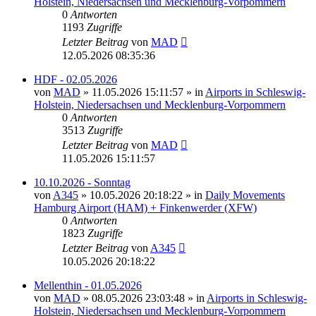
Holstein, Niedersachsen und Mecklenburg-Vorpommern
0
Antworten
1193
Zugriffe
Letzter Beitrag
von
MAD
12.05.2026 08:35:36
HDF - 02.05.2026
von
MAD
»
11.05.2026 15:11:57
» in
Airports in Schleswig-
Holstein, Niedersachsen und Mecklenburg-Vorpommern
0
Antworten
3513
Zugriffe
Letzter Beitrag
von
MAD
11.05.2026 15:11:57
10.10.2026 - Sonntag
von
A345
»
10.05.2026 20:18:22
» in
Daily Movements
Hamburg Airport (HAM) + Finkenwerder (XFW)
0
Antworten
1823
Zugriffe
Letzter Beitrag
von
A345
10.05.2026 20:18:22
Mellenthin - 01.05.2026
von
MAD
»
08.05.2026 23:03:48
» in
Airports in Schleswig-
Holstein, Niedersachsen und Mecklenburg-Vorpommern