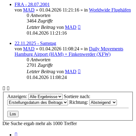
FRA - 28.07.2001
von
MAD
»
01.04.2026 11:21:16
» in
Worldwide Flughäfen
0
Antworten
3464
Zugriffe
Letzter Beitrag
von
MAD
01.04.2026 11:21:16
22.11.2025 - Samstag
von
MAD
»
01.04.2026 11:08:24
» in
Daily Movements
Hamburg Airport (HAM) + Finkenwerder (XFW)
0
Antworten
2701
Zugriffe
Letzter Beitrag
von
MAD
01.04.2026 11:08:24
Anzeigen:
Sortiere nach:
Richtung:
Die Suche ergab mehr als 1000 Treffer
Seite