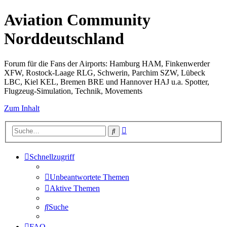
Aviation Community
Norddeutschland
Forum für die Fans der Airports: Hamburg HAM, Finkenwerder
XFW, Rostock-Laage RLG, Schwerin, Parchim SZW, Lübeck
LBC, Kiel KEL, Bremen BRE und Hannover HAJ u.a. Spotter,
Flugzeug-Simulation, Technik, Movements
Zum Inhalt
Erweiterte
Suche
Suche
Schnellzugriff
Unbeantwortete Themen
Aktive Themen
Suche
FAQ