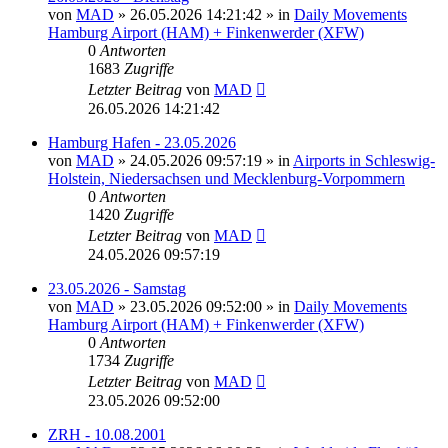
von
MAD
»
26.05.2026 14:21:42
» in
Daily Movements
Hamburg Airport (HAM) + Finkenwerder (XFW)
0
Antworten
1683
Zugriffe
Letzter Beitrag
von
MAD
26.05.2026 14:21:42
Hamburg Hafen - 23.05.2026
von
MAD
»
24.05.2026 09:57:19
» in
Airports in Schleswig-
Holstein, Niedersachsen und Mecklenburg-Vorpommern
0
Antworten
1420
Zugriffe
Letzter Beitrag
von
MAD
24.05.2026 09:57:19
23.05.2026 - Samstag
von
MAD
»
23.05.2026 09:52:00
» in
Daily Movements
Hamburg Airport (HAM) + Finkenwerder (XFW)
0
Antworten
1734
Zugriffe
Letzter Beitrag
von
MAD
23.05.2026 09:52:00
ZRH - 10.08.2001