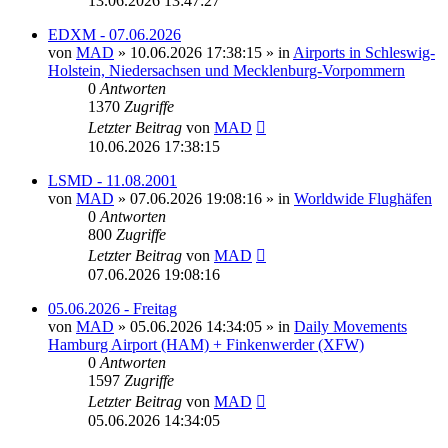
13.06.2026 13:47:27
EDXM - 07.06.2026
von
MAD
»
10.06.2026 17:38:15
» in
Airports in Schleswig-
Holstein, Niedersachsen und Mecklenburg-Vorpommern
0
Antworten
1370
Zugriffe
Letzter Beitrag
von
MAD
10.06.2026 17:38:15
LSMD - 11.08.2001
von
MAD
»
07.06.2026 19:08:16
» in
Worldwide Flughäfen
0
Antworten
800
Zugriffe
Letzter Beitrag
von
MAD
07.06.2026 19:08:16
05.06.2026 - Freitag
von
MAD
»
05.06.2026 14:34:05
» in
Daily Movements
Hamburg Airport (HAM) + Finkenwerder (XFW)
0
Antworten
1597
Zugriffe
Letzter Beitrag
von
MAD
05.06.2026 14:34:05