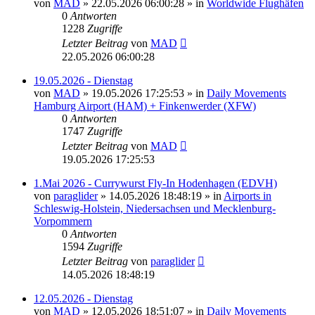
von
MAD
»
22.05.2026 06:00:28
» in
Worldwide Flughäfen
0
Antworten
1228
Zugriffe
Letzter Beitrag
von
MAD
22.05.2026 06:00:28
19.05.2026 - Dienstag
von
MAD
»
19.05.2026 17:25:53
» in
Daily Movements
Hamburg Airport (HAM) + Finkenwerder (XFW)
0
Antworten
1747
Zugriffe
Letzter Beitrag
von
MAD
19.05.2026 17:25:53
1.Mai 2026 - Currywurst Fly-In Hodenhagen (EDVH)
von
paraglider
»
14.05.2026 18:48:19
» in
Airports in
Schleswig-Holstein, Niedersachsen und Mecklenburg-
Vorpommern
0
Antworten
1594
Zugriffe
Letzter Beitrag
von
paraglider
14.05.2026 18:48:19
12.05.2026 - Dienstag
von
MAD
»
12.05.2026 18:51:07
» in
Daily Movements