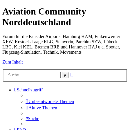
Aviation Community
Norddeutschland
Forum für die Fans der Airports: Hamburg HAM, Finkenwerder
XFW, Rostock-Laage RLG, Schwerin, Parchim SZW, Lübeck
LBC, Kiel KEL, Bremen BRE und Hannover HAJ u.a. Spotter,
Flugzeug-Simulation, Technik, Movements
Zum Inhalt
Erweiterte
Suche
Suche
Schnellzugriff
Unbeantwortete Themen
Aktive Themen
Suche
FAQ