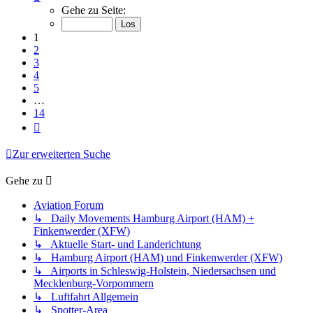
1
Gehe zu Seite:
von
14
1
2
3
4
5
…
14
Nächste
Zur erweiterten Suche
Gehe zu
Aviation Forum
↳ Daily Movements Hamburg Airport (HAM) +
Finkenwerder (XFW)
↳ Aktuelle Start- und Landerichtung
↳ Hamburg Airport (HAM) und Finkenwerder (XFW)
↳ Airports in Schleswig-Holstein, Niedersachsen und
Mecklenburg-Vorpommern
↳ Luftfahrt Allgemein
↳ Spotter-Area