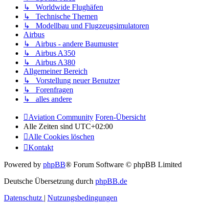
↳ Worldwide Flughäfen
↳ Technische Themen
↳ Modellbau und Flugzeugsimulatoren
Airbus
↳ Airbus - andere Baumuster
↳ Airbus A350
↳ Airbus A380
Allgemeiner Bereich
↳ Vorstellung neuer Benutzer
↳ Forenfragen
↳ alles andere
Aviation Community
Foren-Übersicht
Alle Zeiten sind
UTC+02:00
Alle Cookies löschen
Kontakt
Powered by
phpBB
® Forum Software © phpBB Limited
Deutsche Übersetzung durch
phpBB.de
Datenschutz
|
Nutzungsbedingungen