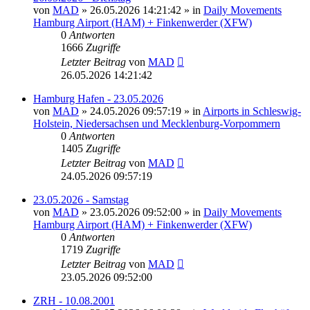
von
MAD
»
26.05.2026 14:21:42
» in
Daily Movements
Hamburg Airport (HAM) + Finkenwerder (XFW)
0
Antworten
1666
Zugriffe
Letzter Beitrag
von
MAD
26.05.2026 14:21:42
Hamburg Hafen - 23.05.2026
von
MAD
»
24.05.2026 09:57:19
» in
Airports in Schleswig-
Holstein, Niedersachsen und Mecklenburg-Vorpommern
0
Antworten
1405
Zugriffe
Letzter Beitrag
von
MAD
24.05.2026 09:57:19
23.05.2026 - Samstag
von
MAD
»
23.05.2026 09:52:00
» in
Daily Movements
Hamburg Airport (HAM) + Finkenwerder (XFW)
0
Antworten
1719
Zugriffe
Letzter Beitrag
von
MAD
23.05.2026 09:52:00
ZRH - 10.08.2001