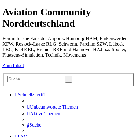
Aviation Community
Norddeutschland
Forum für die Fans der Airports: Hamburg HAM, Finkenwerder
XFW, Rostock-Laage RLG, Schwerin, Parchim SZW, Lübeck
LBC, Kiel KEL, Bremen BRE und Hannover HAJ u.a. Spotter,
Flugzeug-Simulation, Technik, Movements
Zum Inhalt
Erweiterte
Suche
Suche
Schnellzugriff
Unbeantwortete Themen
Aktive Themen
Suche
FAQ