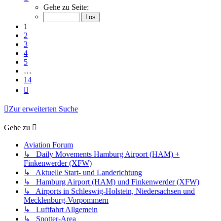
1
Gehe zu Seite:
von
14
1
2
3
4
5
…
14
Nächste
Zur erweiterten Suche
Gehe zu
Aviation Forum
↳ Daily Movements Hamburg Airport (HAM) +
Finkenwerder (XFW)
↳ Aktuelle Start- und Landerichtung
↳ Hamburg Airport (HAM) und Finkenwerder (XFW)
↳ Airports in Schleswig-Holstein, Niedersachsen und
Mecklenburg-Vorpommern
↳ Luftfahrt Allgemein
↳ Spotter-Area