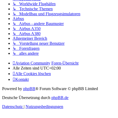
↳ Worldwide Flughäfen
↳ Technische Themen
↳ Modellbau und Flugzeugsimulatoren
Airbus
↳ Airbus - andere Baumuster
↳ Airbus A350
↳ Airbus A380
Allgemeiner Bereich
↳ Vorstellung neuer Benutzer
↳ Forenfragen
↳ alles andere
Aviation Community
Foren-Übersicht
Alle Zeiten sind
UTC+02:00
Alle Cookies löschen
Kontakt
Powered by
phpBB
® Forum Software © phpBB Limited
Deutsche Übersetzung durch
phpBB.de
Datenschutz
|
Nutzungsbedingungen