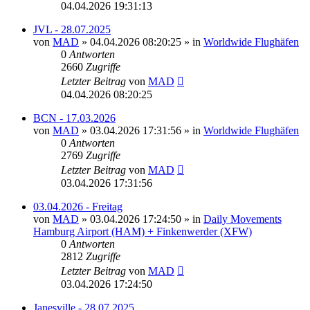
04.04.2026 19:31:13
JVL - 28.07.2025
von
MAD
»
04.04.2026 08:20:25
» in
Worldwide Flughäfen
0
Antworten
2660
Zugriffe
Letzter Beitrag
von
MAD
04.04.2026 08:20:25
BCN - 17.03.2026
von
MAD
»
03.04.2026 17:31:56
» in
Worldwide Flughäfen
0
Antworten
2769
Zugriffe
Letzter Beitrag
von
MAD
03.04.2026 17:31:56
03.04.2026 - Freitag
von
MAD
»
03.04.2026 17:24:50
» in
Daily Movements
Hamburg Airport (HAM) + Finkenwerder (XFW)
0
Antworten
2812
Zugriffe
Letzter Beitrag
von
MAD
03.04.2026 17:24:50
Janesville - 28.07.2025