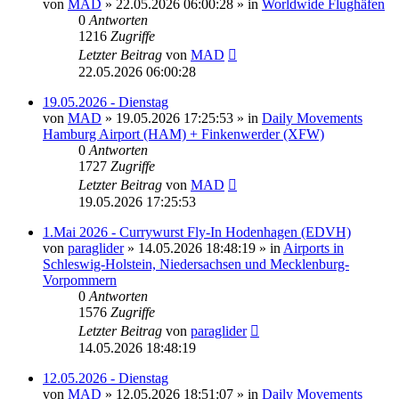
von
MAD
»
22.05.2026 06:00:28
» in
Worldwide Flughäfen
0
Antworten
1216
Zugriffe
Letzter Beitrag
von
MAD
22.05.2026 06:00:28
19.05.2026 - Dienstag
von
MAD
»
19.05.2026 17:25:53
» in
Daily Movements
Hamburg Airport (HAM) + Finkenwerder (XFW)
0
Antworten
1727
Zugriffe
Letzter Beitrag
von
MAD
19.05.2026 17:25:53
1.Mai 2026 - Currywurst Fly-In Hodenhagen (EDVH)
von
paraglider
»
14.05.2026 18:48:19
» in
Airports in
Schleswig-Holstein, Niedersachsen und Mecklenburg-
Vorpommern
0
Antworten
1576
Zugriffe
Letzter Beitrag
von
paraglider
14.05.2026 18:48:19
12.05.2026 - Dienstag
von
MAD
»
12.05.2026 18:51:07
» in
Daily Movements