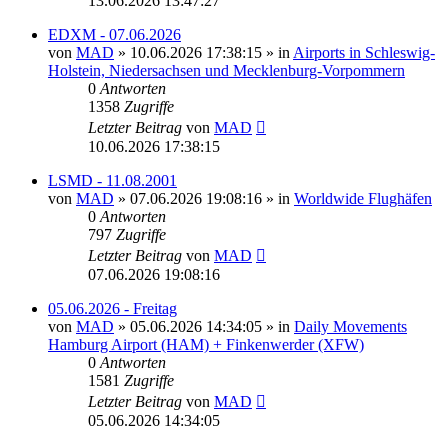
13.06.2026 13:47:27
EDXM - 07.06.2026
von
MAD
»
10.06.2026 17:38:15
» in
Airports in Schleswig-
Holstein, Niedersachsen und Mecklenburg-Vorpommern
0
Antworten
1358
Zugriffe
Letzter Beitrag
von
MAD
10.06.2026 17:38:15
LSMD - 11.08.2001
von
MAD
»
07.06.2026 19:08:16
» in
Worldwide Flughäfen
0
Antworten
797
Zugriffe
Letzter Beitrag
von
MAD
07.06.2026 19:08:16
05.06.2026 - Freitag
von
MAD
»
05.06.2026 14:34:05
» in
Daily Movements
Hamburg Airport (HAM) + Finkenwerder (XFW)
0
Antworten
1581
Zugriffe
Letzter Beitrag
von
MAD
05.06.2026 14:34:05