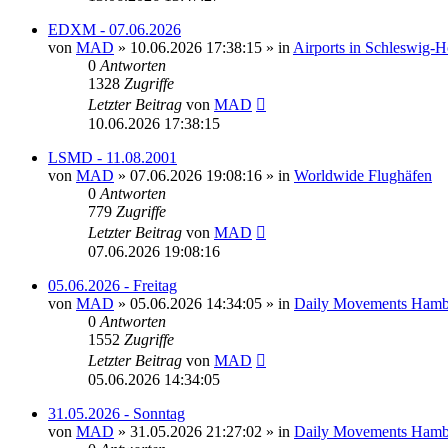
EDXM - 07.06.2026
von
MAD
»
10.06.2026 17:38:15
» in
Airports in Schleswig-
0
Antworten
1328
Zugriffe
Letzter Beitrag
von
MAD
10.06.2026 17:38:15
LSMD - 11.08.2001
von
MAD
»
07.06.2026 19:08:16
» in
Worldwide Flughäfen
0
Antworten
779
Zugriffe
Letzter Beitrag
von
MAD
07.06.2026 19:08:16
05.06.2026 - Freitag
von
MAD
»
05.06.2026 14:34:05
» in
Daily Movements Hamb
0
Antworten
1552
Zugriffe
Letzter Beitrag
von
MAD
05.06.2026 14:34:05
31.05.2026 - Sonntag
von
MAD
»
31.05.2026 21:27:02
» in
Daily Movements Hamb