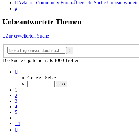
Aviation Community
Foren-Übersicht
Suche
Unbeantwortet
Suche
Unbeantwortete Themen
Zur erweiterten Suche
Erweiterte
Suche
Suche
Die Suche ergab mehr als 1000 Treffer
Seite
1
Gehe zu Seite:
von
14
1
2
3
4
5
…
14
Nächste