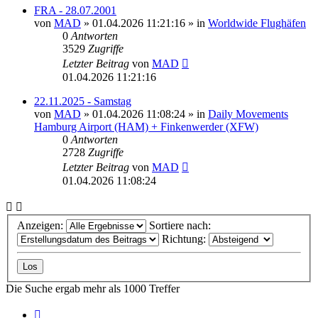
FRA - 28.07.2001
von
MAD
»
01.04.2026 11:21:16
» in
Worldwide Flughäfen
0
Antworten
3529
Zugriffe
Letzter Beitrag
von
MAD
01.04.2026 11:21:16
22.11.2025 - Samstag
von
MAD
»
01.04.2026 11:08:24
» in
Daily Movements
Hamburg Airport (HAM) + Finkenwerder (XFW)
0
Antworten
2728
Zugriffe
Letzter Beitrag
von
MAD
01.04.2026 11:08:24
Anzeigen:
Sortiere nach:
Richtung:
Die Suche ergab mehr als 1000 Treffer
Seite