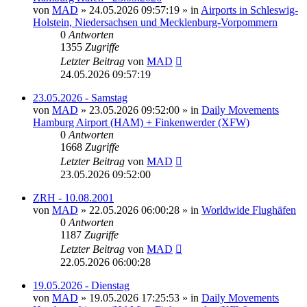
von
MAD
»
24.05.2026 09:57:19
» in
Airports in Schleswig-
Holstein, Niedersachsen und Mecklenburg-Vorpommern
0
Antworten
1355
Zugriffe
Letzter Beitrag
von
MAD
24.05.2026 09:57:19
23.05.2026 - Samstag
von
MAD
»
23.05.2026 09:52:00
» in
Daily Movements
Hamburg Airport (HAM) + Finkenwerder (XFW)
0
Antworten
1668
Zugriffe
Letzter Beitrag
von
MAD
23.05.2026 09:52:00
ZRH - 10.08.2001
von
MAD
»
22.05.2026 06:00:28
» in
Worldwide Flughäfen
0
Antworten
1187
Zugriffe
Letzter Beitrag
von
MAD
22.05.2026 06:00:28
19.05.2026 - Dienstag
von
MAD
»
19.05.2026 17:25:53
» in
Daily Movements