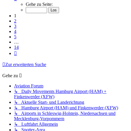
1
Gehe zu Seite:
von
14
1
2
3
4
5
…
14
Nächste
Zur erweiterten Suche
Gehe zu
Aviation Forum
↳ Daily Movements Hamburg Airport (HAM) +
Finkenwerder (XFW)
↳ Aktuelle Start- und Landerichtung
↳ Hamburg Airport (HAM) und Finkenwerder (XFW)
↳ Airports in Schleswig-Holstein, Niedersachsen und
Mecklenburg-Vorpommern
↳ Luftfahrt Allgemein
↳ Spotter-Area