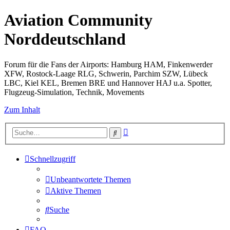
Aviation Community
Norddeutschland
Forum für die Fans der Airports: Hamburg HAM, Finkenwerder
XFW, Rostock-Laage RLG, Schwerin, Parchim SZW, Lübeck
LBC, Kiel KEL, Bremen BRE und Hannover HAJ u.a. Spotter,
Flugzeug-Simulation, Technik, Movements
Zum Inhalt
Erweiterte
Suche
Suche
Schnellzugriff
Unbeantwortete Themen
Aktive Themen
Suche
FAQ