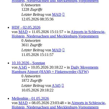
Holstein, Niedersachsen und Mecklenburg-Vorpommern
0
Antworten
1228
Zugriffe
Letzter Beitrag
von
MAD
12.05.2026 08:35:36
HDF - 02.05.2026
von
MAD
»
11.05.2026 15:11:57
» in
Airports in Schleswig-
Holstein, Niedersachsen und Mecklenburg-Vorpommern
0
Antworten
3611
Zugriffe
Letzter Beitrag
von
MAD
11.05.2026 15:11:57
10.10.2026 - Sonntag
von
A345
»
10.05.2026 20:18:22
» in
Daily Movements
Hamburg Airport (HAM) + Finkenwerder (XFW)
0
Antworten
1872
Zugriffe
Letzter Beitrag
von
A345
10.05.2026 20:18:22
Mellenthin - 01.05.2026
von
MAD
»
08.05.2026 23:03:48
» in
Airports in Schleswig-
Holstein, Niedersachsen und Mecklenburg-Vorpommern