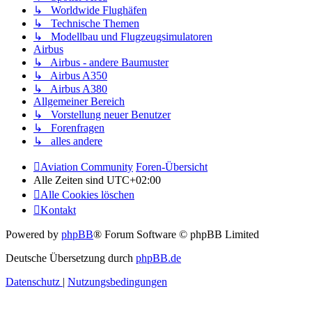
↳ Worldwide Flughäfen
↳ Technische Themen
↳ Modellbau und Flugzeugsimulatoren
Airbus
↳ Airbus - andere Baumuster
↳ Airbus A350
↳ Airbus A380
Allgemeiner Bereich
↳ Vorstellung neuer Benutzer
↳ Forenfragen
↳ alles andere
Aviation Community
Foren-Übersicht
Alle Zeiten sind
UTC+02:00
Alle Cookies löschen
Kontakt
Powered by
phpBB
® Forum Software © phpBB Limited
Deutsche Übersetzung durch
phpBB.de
Datenschutz
|
Nutzungsbedingungen