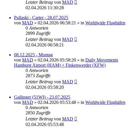
Letzter Beitrag
von
MAD
02.04.2026 11:30:28
Pullaski - Carter - 28.07.2025
von
MAD
»
02.04.2026 06:58:21
» in
Worldwide Flughäfen
0
Antworten
2899
Zugriffe
Letzter Beitrag
von
MAD
02.04.2026 06:58:21
08.12.2025 - Montag
von
MAD
»
02.04.2026 05:58:20
» in
Daily Movements
Hamburg Airport (HAM) + Finkenwerder (XFW)
0
Antworten
2873
Zugriffe
Letzter Beitrag
von
MAD
02.04.2026 05:58:20
Gallinger (51WI) - 23.07.2025
von
MAD
»
02.04.2026 05:53:48
» in
Worldwide Flughäfen
0
Antworten
2850
Zugriffe
Letzter Beitrag
von
MAD
02.04.2026 05:53:48