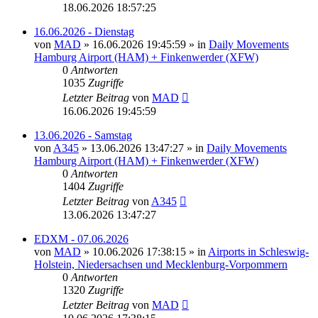
18.06.2026 18:57:25
16.06.2026 - Dienstag
von
MAD
»
16.06.2026 19:45:59
» in
Daily Movements
Hamburg Airport (HAM) + Finkenwerder (XFW)
0
Antworten
1035
Zugriffe
Letzter Beitrag
von
MAD
16.06.2026 19:45:59
13.06.2026 - Samstag
von
A345
»
13.06.2026 13:47:27
» in
Daily Movements
Hamburg Airport (HAM) + Finkenwerder (XFW)
0
Antworten
1404
Zugriffe
Letzter Beitrag
von
A345
13.06.2026 13:47:27
EDXM - 07.06.2026
von
MAD
»
10.06.2026 17:38:15
» in
Airports in Schleswig-
Holstein, Niedersachsen und Mecklenburg-Vorpommern
0
Antworten
1320
Zugriffe
Letzter Beitrag
von
MAD