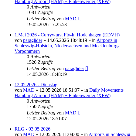
Hamburg Airport (HAM) + Finkenwerder (XFW)
0
Antworten
1681
Zugriffe
Letzter Beitrag
von
MAD
19.05.2026 17:25:53
1.Mai 2026 - Currywurst Fly-In Hodenhagen (EDVH)
von
paraglider
»
14.05.2026 18:48:19
» in
Airports in
Schleswig-Holstein, Niedersachsen und Mecklenburg-
Vorpommern
0
Antworten
1526
Zugriffe
Letzter Beitrag
von
paraglider
14.05.2026 18:48:19
12.05.2026 - Dienstag
von
MAD
»
12.05.2026 18:51:07
» in
Daily Movements
Hamburg Airport (HAM) + Finkenwerder (XFW)
0
Antworten
1750
Zugriffe
Letzter Beitrag
von
MAD
12.05.2026 18:51:07
RLG - 03.05.2026
von
MAD
»
12.05.2026 11:04:00
» in
Airports in Schleswig-