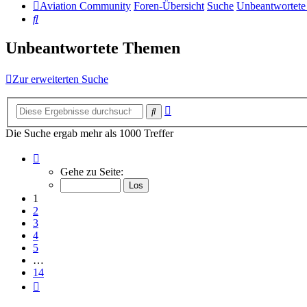
Aviation Community
Foren-Übersicht
Suche
Unbeantwortet
Suche
Unbeantwortete Themen
Zur erweiterten Suche
Erweiterte
Suche
Suche
Die Suche ergab mehr als 1000 Treffer
Seite
1
Gehe zu Seite:
von
14
1
2
3
4
5
…
14
Nächste