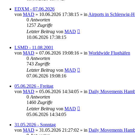
EDXM - 07.06.2026
von
MAD
»
10.06.2026 17:38:15
» in
Airports in Schleswig-
0
Antworten
1257
Zugriffe
Letzter Beitrag
von
MAD
10.06.2026 17:38:15
LSMD - 11.08.2001
von
MAD
»
07.06.2026 19:08:16
» in
Worldwide Flughäfen
0
Antworten
743
Zugriffe
Letzter Beitrag
von
MAD
07.06.2026 19:08:16
05.06.2026 - Freitag
von
MAD
»
05.06.2026 14:34:05
» in
Daily Movements Hamb
0
Antworten
1460
Zugriffe
Letzter Beitrag
von
MAD
05.06.2026 14:34:05
31.05.2026 - Sonntag
von
MAD
»
31.05.2026 21:27:02
» in
Daily Movements Hamb