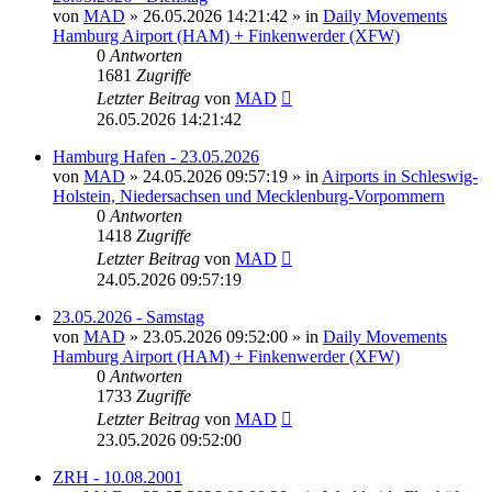
von
MAD
»
26.05.2026 14:21:42
» in
Daily Movements
Hamburg Airport (HAM) + Finkenwerder (XFW)
0
Antworten
1681
Zugriffe
Letzter Beitrag
von
MAD
26.05.2026 14:21:42
Hamburg Hafen - 23.05.2026
von
MAD
»
24.05.2026 09:57:19
» in
Airports in Schleswig-
Holstein, Niedersachsen und Mecklenburg-Vorpommern
0
Antworten
1418
Zugriffe
Letzter Beitrag
von
MAD
24.05.2026 09:57:19
23.05.2026 - Samstag
von
MAD
»
23.05.2026 09:52:00
» in
Daily Movements
Hamburg Airport (HAM) + Finkenwerder (XFW)
0
Antworten
1733
Zugriffe
Letzter Beitrag
von
MAD
23.05.2026 09:52:00
ZRH - 10.08.2001