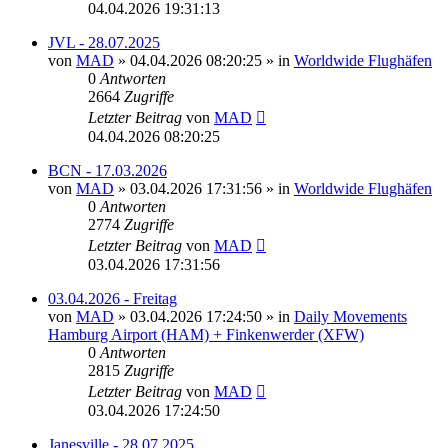
04.04.2026 19:31:13
JVL - 28.07.2025
von
MAD
»
04.04.2026 08:20:25
» in
Worldwide Flughäfen
0
Antworten
2664
Zugriffe
Letzter Beitrag
von
MAD
04.04.2026 08:20:25
BCN - 17.03.2026
von
MAD
»
03.04.2026 17:31:56
» in
Worldwide Flughäfen
0
Antworten
2774
Zugriffe
Letzter Beitrag
von
MAD
03.04.2026 17:31:56
03.04.2026 - Freitag
von
MAD
»
03.04.2026 17:24:50
» in
Daily Movements
Hamburg Airport (HAM) + Finkenwerder (XFW)
0
Antworten
2815
Zugriffe
Letzter Beitrag
von
MAD
03.04.2026 17:24:50
Janesville - 28.07.2025