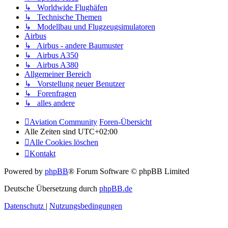
↳ Worldwide Flughäfen
↳ Technische Themen
↳ Modellbau und Flugzeugsimulatoren
Airbus
↳ Airbus - andere Baumuster
↳ Airbus A350
↳ Airbus A380
Allgemeiner Bereich
↳ Vorstellung neuer Benutzer
↳ Forenfragen
↳ alles andere
Aviation Community
Foren-Übersicht
Alle Zeiten sind
UTC+02:00
Alle Cookies löschen
Kontakt
Powered by
phpBB
® Forum Software © phpBB Limited
Deutsche Übersetzung durch
phpBB.de
Datenschutz
|
Nutzungsbedingungen