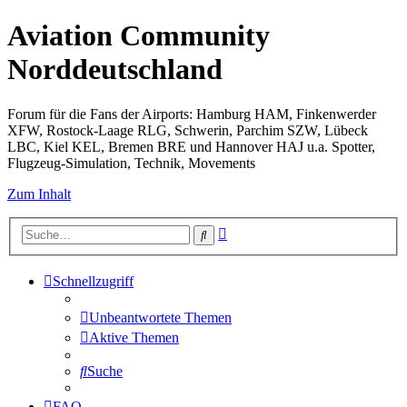
Aviation Community
Norddeutschland
Forum für die Fans der Airports: Hamburg HAM, Finkenwerder
XFW, Rostock-Laage RLG, Schwerin, Parchim SZW, Lübeck
LBC, Kiel KEL, Bremen BRE und Hannover HAJ u.a. Spotter,
Flugzeug-Simulation, Technik, Movements
Zum Inhalt
Erweiterte
Suche
Suche
Schnellzugriff
Unbeantwortete Themen
Aktive Themen
Suche
FAQ