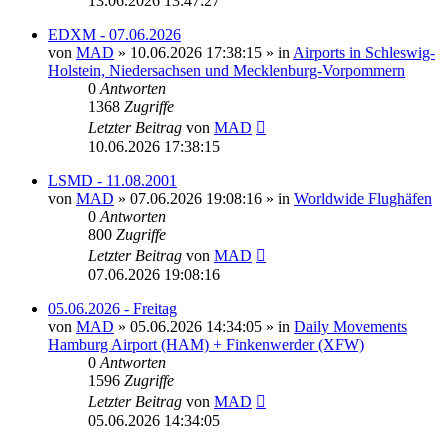
13.06.2026 13:47:27
EDXM - 07.06.2026
von
MAD
»
10.06.2026 17:38:15
» in
Airports in Schleswig-
Holstein, Niedersachsen und Mecklenburg-Vorpommern
0
Antworten
1368
Zugriffe
Letzter Beitrag
von
MAD
10.06.2026 17:38:15
LSMD - 11.08.2001
von
MAD
»
07.06.2026 19:08:16
» in
Worldwide Flughäfen
0
Antworten
800
Zugriffe
Letzter Beitrag
von
MAD
07.06.2026 19:08:16
05.06.2026 - Freitag
von
MAD
»
05.06.2026 14:34:05
» in
Daily Movements
Hamburg Airport (HAM) + Finkenwerder (XFW)
0
Antworten
1596
Zugriffe
Letzter Beitrag
von
MAD
05.06.2026 14:34:05