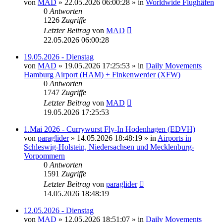
von
MAD
»
22.05.2026 06:00:28
» in
Worldwide Flughäfen
0
Antworten
1226
Zugriffe
Letzter Beitrag
von
MAD
22.05.2026 06:00:28
19.05.2026 - Dienstag
von
MAD
»
19.05.2026 17:25:53
» in
Daily Movements
Hamburg Airport (HAM) + Finkenwerder (XFW)
0
Antworten
1747
Zugriffe
Letzter Beitrag
von
MAD
19.05.2026 17:25:53
1.Mai 2026 - Currywurst Fly-In Hodenhagen (EDVH)
von
paraglider
»
14.05.2026 18:48:19
» in
Airports in
Schleswig-Holstein, Niedersachsen und Mecklenburg-
Vorpommern
0
Antworten
1591
Zugriffe
Letzter Beitrag
von
paraglider
14.05.2026 18:48:19
12.05.2026 - Dienstag
von
MAD
»
12.05.2026 18:51:07
» in
Daily Movements