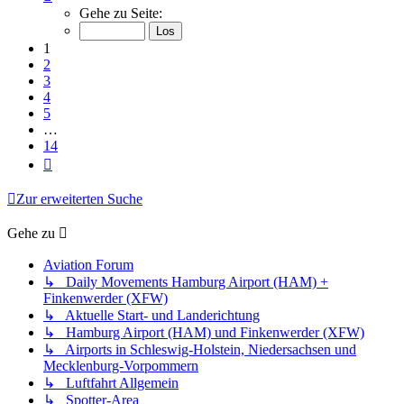
1
Gehe zu Seite:
von
14
1
2
3
4
5
…
14
Nächste
Zur erweiterten Suche
Gehe zu
Aviation Forum
↳ Daily Movements Hamburg Airport (HAM) +
Finkenwerder (XFW)
↳ Aktuelle Start- und Landerichtung
↳ Hamburg Airport (HAM) und Finkenwerder (XFW)
↳ Airports in Schleswig-Holstein, Niedersachsen und
Mecklenburg-Vorpommern
↳ Luftfahrt Allgemein
↳ Spotter-Area