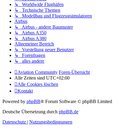
↳ Worldwide Flughäfen
↳ Technische Themen
↳ Modellbau und Flugzeugsimulatoren
Airbus
↳ Airbus - andere Baumuster
↳ Airbus A350
↳ Airbus A380
Allgemeiner Bereich
↳ Vorstellung neuer Benutzer
↳ Forenfragen
↳ alles andere
Aviation Community
Foren-Übersicht
Alle Zeiten sind
UTC+02:00
Alle Cookies löschen
Kontakt
Powered by
phpBB
® Forum Software © phpBB Limited
Deutsche Übersetzung durch
phpBB.de
Datenschutz
|
Nutzungsbedingungen