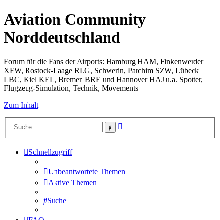
Aviation Community
Norddeutschland
Forum für die Fans der Airports: Hamburg HAM, Finkenwerder
XFW, Rostock-Laage RLG, Schwerin, Parchim SZW, Lübeck
LBC, Kiel KEL, Bremen BRE und Hannover HAJ u.a. Spotter,
Flugzeug-Simulation, Technik, Movements
Zum Inhalt
Erweiterte
Suche
Suche
Schnellzugriff
Unbeantwortete Themen
Aktive Themen
Suche
FAQ