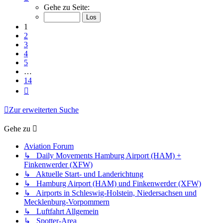
1
Gehe zu Seite:
von
14
1
2
3
4
5
…
14
Nächste
Zur erweiterten Suche
Gehe zu
Aviation Forum
↳ Daily Movements Hamburg Airport (HAM) +
Finkenwerder (XFW)
↳ Aktuelle Start- und Landerichtung
↳ Hamburg Airport (HAM) und Finkenwerder (XFW)
↳ Airports in Schleswig-Holstein, Niedersachsen und
Mecklenburg-Vorpommern
↳ Luftfahrt Allgemein
↳ Spotter-Area