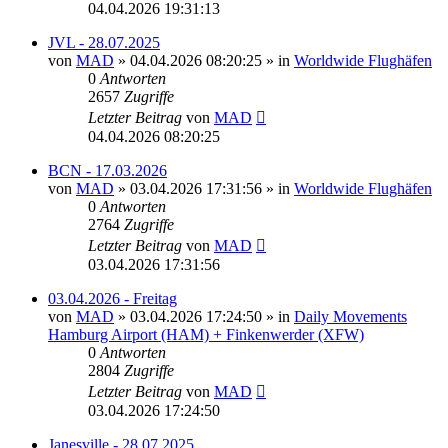
04.04.2026 19:31:13
JVL - 28.07.2025
von
MAD
»
04.04.2026 08:20:25
» in
Worldwide Flughäfen
0
Antworten
2657
Zugriffe
Letzter Beitrag
von
MAD
04.04.2026 08:20:25
BCN - 17.03.2026
von
MAD
»
03.04.2026 17:31:56
» in
Worldwide Flughäfen
0
Antworten
2764
Zugriffe
Letzter Beitrag
von
MAD
03.04.2026 17:31:56
03.04.2026 - Freitag
von
MAD
»
03.04.2026 17:24:50
» in
Daily Movements
Hamburg Airport (HAM) + Finkenwerder (XFW)
0
Antworten
2804
Zugriffe
Letzter Beitrag
von
MAD
03.04.2026 17:24:50
Janesville - 28.07.2025