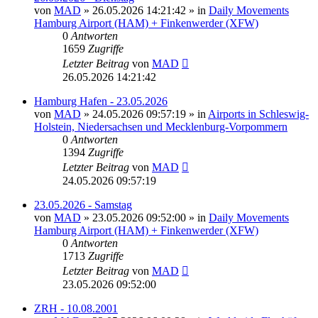
von
MAD
»
26.05.2026 14:21:42
» in
Daily Movements
Hamburg Airport (HAM) + Finkenwerder (XFW)
0
Antworten
1659
Zugriffe
Letzter Beitrag
von
MAD
26.05.2026 14:21:42
Hamburg Hafen - 23.05.2026
von
MAD
»
24.05.2026 09:57:19
» in
Airports in Schleswig-
Holstein, Niedersachsen und Mecklenburg-Vorpommern
0
Antworten
1394
Zugriffe
Letzter Beitrag
von
MAD
24.05.2026 09:57:19
23.05.2026 - Samstag
von
MAD
»
23.05.2026 09:52:00
» in
Daily Movements
Hamburg Airport (HAM) + Finkenwerder (XFW)
0
Antworten
1713
Zugriffe
Letzter Beitrag
von
MAD
23.05.2026 09:52:00
ZRH - 10.08.2001