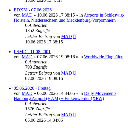
13.06.2026 13:47:27
EDXM - 07.06.2026
von
MAD
»
10.06.2026 17:38:15
» in
Airports in Schleswig-
Holstein, Niedersachsen und Mecklenburg-Vorpommern
0
Antworten
1352
Zugriffe
Letzter Beitrag
von
MAD
10.06.2026 17:38:15
LSMD - 11.08.2001
von
MAD
»
07.06.2026 19:08:16
» in
Worldwide Flughäfen
0
Antworten
793
Zugriffe
Letzter Beitrag
von
MAD
07.06.2026 19:08:16
05.06.2026 - Freitag
von
MAD
»
05.06.2026 14:34:05
» in
Daily Movements
Hamburg Airport (HAM) + Finkenwerder (XFW)
0
Antworten
1576
Zugriffe
Letzter Beitrag
von
MAD
05.06.2026 14:34:05