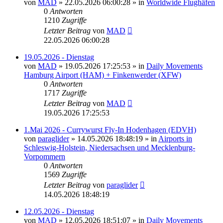
von
MAD
»
22.05.2026 06:00:28
» in
Worldwide Flughäfen
0
Antworten
1210
Zugriffe
Letzter Beitrag
von
MAD
22.05.2026 06:00:28
19.05.2026 - Dienstag
von
MAD
»
19.05.2026 17:25:53
» in
Daily Movements
Hamburg Airport (HAM) + Finkenwerder (XFW)
0
Antworten
1717
Zugriffe
Letzter Beitrag
von
MAD
19.05.2026 17:25:53
1.Mai 2026 - Currywurst Fly-In Hodenhagen (EDVH)
von
paraglider
»
14.05.2026 18:48:19
» in
Airports in
Schleswig-Holstein, Niedersachsen und Mecklenburg-
Vorpommern
0
Antworten
1569
Zugriffe
Letzter Beitrag
von
paraglider
14.05.2026 18:48:19
12.05.2026 - Dienstag
von
MAD
»
12.05.2026 18:51:07
» in
Daily Movements