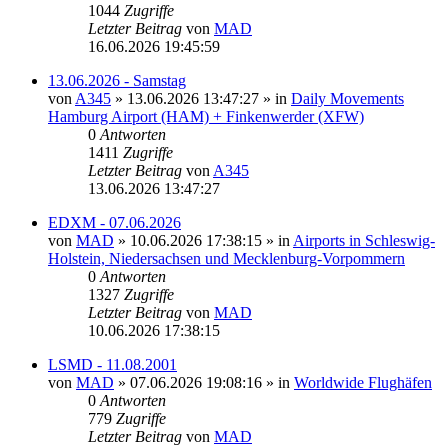
1044
Zugriffe
Letzter Beitrag
von
MAD
16.06.2026 19:45:59
13.06.2026 - Samstag
von
A345
»
13.06.2026 13:47:27
» in
Daily Movements
Hamburg Airport (HAM) + Finkenwerder (XFW)
0
Antworten
1411
Zugriffe
Letzter Beitrag
von
A345
13.06.2026 13:47:27
EDXM - 07.06.2026
von
MAD
»
10.06.2026 17:38:15
» in
Airports in Schleswig-
Holstein, Niedersachsen und Mecklenburg-Vorpommern
0
Antworten
1327
Zugriffe
Letzter Beitrag
von
MAD
10.06.2026 17:38:15
LSMD - 11.08.2001
von
MAD
»
07.06.2026 19:08:16
» in
Worldwide Flughäfen
0
Antworten
779
Zugriffe
Letzter Beitrag
von
MAD