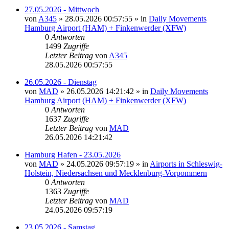
27.05.2026 - Mittwoch
von
A345
»
28.05.2026 00:57:55
» in
Daily Movements
Hamburg Airport (HAM) + Finkenwerder (XFW)
0
Antworten
1499
Zugriffe
Letzter Beitrag
von
A345
28.05.2026 00:57:55
26.05.2026 - Dienstag
von
MAD
»
26.05.2026 14:21:42
» in
Daily Movements
Hamburg Airport (HAM) + Finkenwerder (XFW)
0
Antworten
1637
Zugriffe
Letzter Beitrag
von
MAD
26.05.2026 14:21:42
Hamburg Hafen - 23.05.2026
von
MAD
»
24.05.2026 09:57:19
» in
Airports in Schleswig-
Holstein, Niedersachsen und Mecklenburg-Vorpommern
0
Antworten
1363
Zugriffe
Letzter Beitrag
von
MAD
24.05.2026 09:57:19
23.05.2026 - Samstag