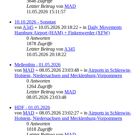
3646
Zugriffe
Letzter Beitrag
von
MAD
11.05.2026 15:11:57
10.10.2026 - Sonntag
von
A345
»
10.05.2026 20:18:22
» in
Daily Movements
Hamburg Airport (HAM) + Finkenwerder (XFW)
0
Antworten
1878
Zugriffe
Letzter Beitrag
von
A345
10.05.2026 20:18:22
Mellenthin - 01.05.2026
von
MAD
»
08.05.2026 23:03:48
» in
Airports in Schleswig-
Holstein, Niedersachsen und Mecklenburg-Vorpommern
0
Antworten
1264
Zugriffe
Letzter Beitrag
von
MAD
08.05.2026 23:03:48
HDF - 01.05.2026
von
MAD
»
08.05.2026 23:02:27
» in
Airports in Schleswig-
Holstein, Niedersachsen und Mecklenburg-Vorpommern
0
Antworten
1018
Zugriffe
Letzter Beitrag
von
MAD