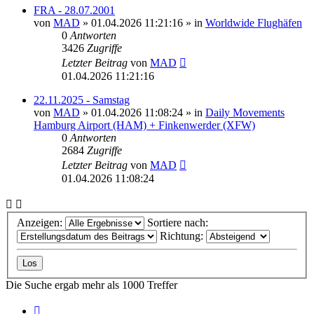
FRA - 28.07.2001
von
MAD
»
01.04.2026 11:21:16
» in
Worldwide Flughäfen
0
Antworten
3426
Zugriffe
Letzter Beitrag
von
MAD
01.04.2026 11:21:16
22.11.2025 - Samstag
von
MAD
»
01.04.2026 11:08:24
» in
Daily Movements
Hamburg Airport (HAM) + Finkenwerder (XFW)
0
Antworten
2684
Zugriffe
Letzter Beitrag
von
MAD
01.04.2026 11:08:24
Anzeigen:
Sortiere nach:
Richtung:
Die Suche ergab mehr als 1000 Treffer
Seite