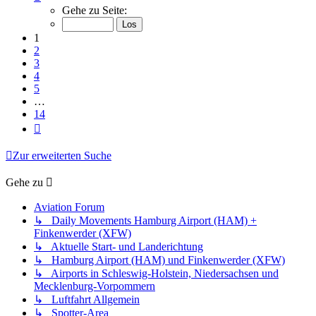
1
Gehe zu Seite:
von
14
1
2
3
4
5
…
14
Nächste
Zur erweiterten Suche
Gehe zu
Aviation Forum
↳ Daily Movements Hamburg Airport (HAM) +
Finkenwerder (XFW)
↳ Aktuelle Start- und Landerichtung
↳ Hamburg Airport (HAM) und Finkenwerder (XFW)
↳ Airports in Schleswig-Holstein, Niedersachsen und
Mecklenburg-Vorpommern
↳ Luftfahrt Allgemein
↳ Spotter-Area