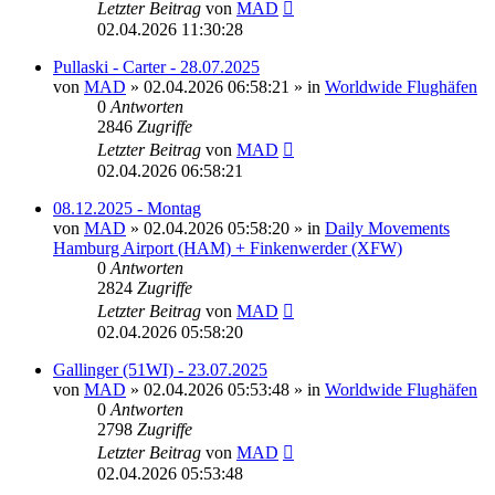
Letzter Beitrag
von
MAD
02.04.2026 11:30:28
Pullaski - Carter - 28.07.2025
von
MAD
»
02.04.2026 06:58:21
» in
Worldwide Flughäfen
0
Antworten
2846
Zugriffe
Letzter Beitrag
von
MAD
02.04.2026 06:58:21
08.12.2025 - Montag
von
MAD
»
02.04.2026 05:58:20
» in
Daily Movements
Hamburg Airport (HAM) + Finkenwerder (XFW)
0
Antworten
2824
Zugriffe
Letzter Beitrag
von
MAD
02.04.2026 05:58:20
Gallinger (51WI) - 23.07.2025
von
MAD
»
02.04.2026 05:53:48
» in
Worldwide Flughäfen
0
Antworten
2798
Zugriffe
Letzter Beitrag
von
MAD
02.04.2026 05:53:48