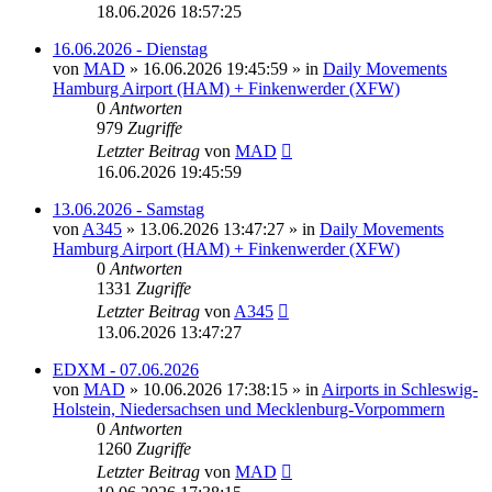
18.06.2026 18:57:25
16.06.2026 - Dienstag
von
MAD
»
16.06.2026 19:45:59
» in
Daily Movements
Hamburg Airport (HAM) + Finkenwerder (XFW)
0
Antworten
979
Zugriffe
Letzter Beitrag
von
MAD
16.06.2026 19:45:59
13.06.2026 - Samstag
von
A345
»
13.06.2026 13:47:27
» in
Daily Movements
Hamburg Airport (HAM) + Finkenwerder (XFW)
0
Antworten
1331
Zugriffe
Letzter Beitrag
von
A345
13.06.2026 13:47:27
EDXM - 07.06.2026
von
MAD
»
10.06.2026 17:38:15
» in
Airports in Schleswig-
Holstein, Niedersachsen und Mecklenburg-Vorpommern
0
Antworten
1260
Zugriffe
Letzter Beitrag
von
MAD