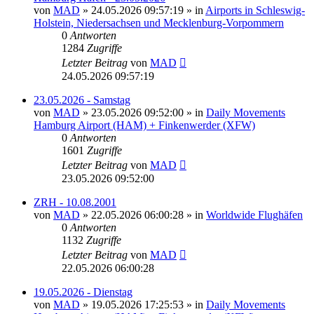
von
MAD
»
24.05.2026 09:57:19
» in
Airports in Schleswig-
Holstein, Niedersachsen und Mecklenburg-Vorpommern
0
Antworten
1284
Zugriffe
Letzter Beitrag
von
MAD
24.05.2026 09:57:19
23.05.2026 - Samstag
von
MAD
»
23.05.2026 09:52:00
» in
Daily Movements
Hamburg Airport (HAM) + Finkenwerder (XFW)
0
Antworten
1601
Zugriffe
Letzter Beitrag
von
MAD
23.05.2026 09:52:00
ZRH - 10.08.2001
von
MAD
»
22.05.2026 06:00:28
» in
Worldwide Flughäfen
0
Antworten
1132
Zugriffe
Letzter Beitrag
von
MAD
22.05.2026 06:00:28
19.05.2026 - Dienstag
von
MAD
»
19.05.2026 17:25:53
» in
Daily Movements