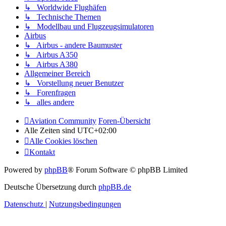
↳ Worldwide Flughäfen
↳ Technische Themen
↳ Modellbau und Flugzeugsimulatoren
Airbus
↳ Airbus - andere Baumuster
↳ Airbus A350
↳ Airbus A380
Allgemeiner Bereich
↳ Vorstellung neuer Benutzer
↳ Forenfragen
↳ alles andere
Aviation Community
Foren-Übersicht
Alle Zeiten sind
UTC+02:00
Alle Cookies löschen
Kontakt
Powered by
phpBB
® Forum Software © phpBB Limited
Deutsche Übersetzung durch
phpBB.de
Datenschutz
|
Nutzungsbedingungen