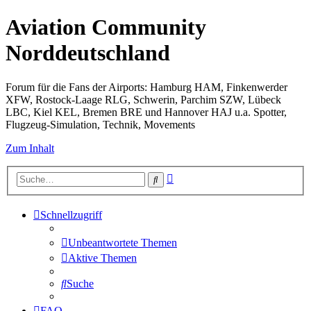
Aviation Community
Norddeutschland
Forum für die Fans der Airports: Hamburg HAM, Finkenwerder
XFW, Rostock-Laage RLG, Schwerin, Parchim SZW, Lübeck
LBC, Kiel KEL, Bremen BRE und Hannover HAJ u.a. Spotter,
Flugzeug-Simulation, Technik, Movements
Zum Inhalt
Erweiterte
Suche
Suche
Schnellzugriff
Unbeantwortete Themen
Aktive Themen
Suche
FAQ