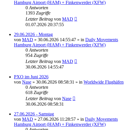
Hamburg Airport (HAM) + Finkenwerder (XFW)
0
Antworten
1393
Zugriffe
Letzter Beitrag
von
MAD
01.07.2026 20:37:55
29.06.2026 - Montag
von
MAD
»
30.06.2026 14:55:47
» in
Daily Movements
Hamburg Airport (HAM) + Finkenwerder (XFW)
0
Antworten
954
Zugriffe
Letzter Beitrag
von
MAD
30.06.2026 14:55:47
PXO im Juni 2026
von
Nase
»
30.06.2026 08:58:31
» in
Worldwide Flughäfen
0
Antworten
618
Zugriffe
Letzter Beitrag
von
Nase
30.06.2026 08:58:31
27.06.2026 - Samstag
von
MAD
»
27.06.2026 11:28:57
» in
Daily Movements
Hamburg Airport (HAM) + Finkenwerder (XFW)
0
Antworten