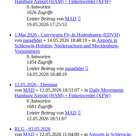
Hamburg Airport (HAM) + Finkenwerder (XFW)
0
Antworten
1626
Zugriffe
Letzter Beitrag
von
MAD
19.05.2026 17:25:53
1.Mai 2026 - Currywurst Fly-In Hodenhagen (EDVH)
von
paraglider
»
14.05.2026 18:48:19
» in
Airports in
Schleswig-Holstein, Niedersachsen und Mecklenburg-
Vorpommern
0
Antworten
1454
Zugriffe
Letzter Beitrag
von
paraglider
14.05.2026 18:48:19
12.05.2026 - Dienstag
von
MAD
»
12.05.2026 18:51:07
» in
Daily Movements
Hamburg Airport (HAM) + Finkenwerder (XFW)
0
Antworten
1681
Zugriffe
Letzter Beitrag
von
MAD
12.05.2026 18:51:07
RLG - 03.05.2026
von
MAD
»
12.05.2026 11:04:00
» in
Airports in Schleswig-