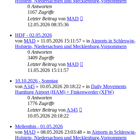
Holstein, Niedersachsen und Mecklenburg-Vorpommern
0
Antworten
1167
Zugriffe
Letzter Beitrag
von
MAD
12.05.2026 08:35:36
HDF - 02.05.2026
von
MAD
»
11.05.2026 15:11:57
» in
Airports in Schleswig-
Holstein, Niedersachsen und Mecklenburg-Vorpommern
0
Antworten
3409
Zugriffe
Letzter Beitrag
von
MAD
11.05.2026 15:11:57
10.10.2026 - Sonntag
von
A345
»
10.05.2026 20:18:22
» in
Daily Movements
Hamburg Airport (HAM) + Finkenwerder (XFW)
0
Antworten
1776
Zugriffe
Letzter Beitrag
von
A345
10.05.2026 20:18:22
Mellenthin - 01.05.2026
von
MAD
»
08.05.2026 23:03:48
» in
Airports in Schleswig-
Holstein, Niedersachsen und Mecklenburg-Vorpommern