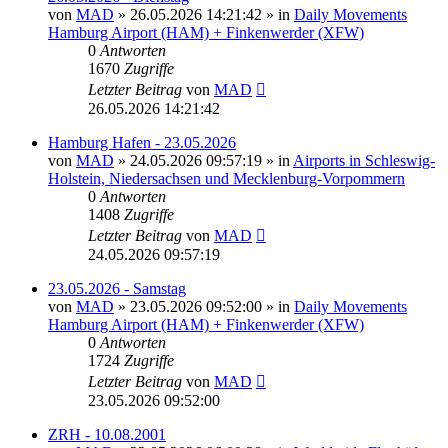
von
MAD
»
26.05.2026 14:21:42
» in
Daily Movements
Hamburg Airport (HAM) + Finkenwerder (XFW)
0
Antworten
1670
Zugriffe
Letzter Beitrag
von
MAD
26.05.2026 14:21:42
Hamburg Hafen - 23.05.2026
von
MAD
»
24.05.2026 09:57:19
» in
Airports in Schleswig-
Holstein, Niedersachsen und Mecklenburg-Vorpommern
0
Antworten
1408
Zugriffe
Letzter Beitrag
von
MAD
24.05.2026 09:57:19
23.05.2026 - Samstag
von
MAD
»
23.05.2026 09:52:00
» in
Daily Movements
Hamburg Airport (HAM) + Finkenwerder (XFW)
0
Antworten
1724
Zugriffe
Letzter Beitrag
von
MAD
23.05.2026 09:52:00
ZRH - 10.08.2001