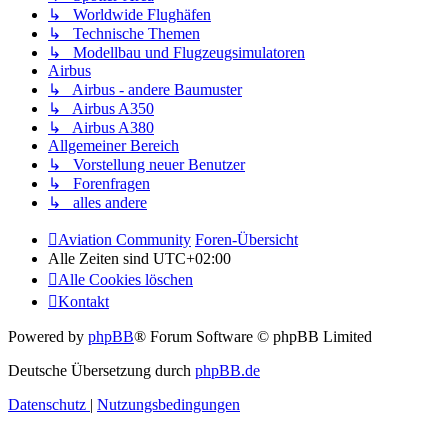
↳ Worldwide Flughäfen
↳ Technische Themen
↳ Modellbau und Flugzeugsimulatoren
Airbus
↳ Airbus - andere Baumuster
↳ Airbus A350
↳ Airbus A380
Allgemeiner Bereich
↳ Vorstellung neuer Benutzer
↳ Forenfragen
↳ alles andere
Aviation Community
Foren-Übersicht
Alle Zeiten sind
UTC+02:00
Alle Cookies löschen
Kontakt
Powered by
phpBB
® Forum Software © phpBB Limited
Deutsche Übersetzung durch
phpBB.de
Datenschutz
|
Nutzungsbedingungen