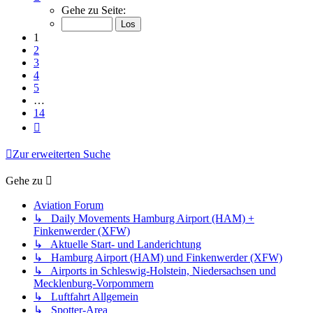
1
Gehe zu Seite:
von
14
1
2
3
4
5
…
14
Nächste
Zur erweiterten Suche
Gehe zu
Aviation Forum
↳ Daily Movements Hamburg Airport (HAM) +
Finkenwerder (XFW)
↳ Aktuelle Start- und Landerichtung
↳ Hamburg Airport (HAM) und Finkenwerder (XFW)
↳ Airports in Schleswig-Holstein, Niedersachsen und
Mecklenburg-Vorpommern
↳ Luftfahrt Allgemein
↳ Spotter-Area