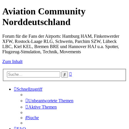
Aviation Community
Norddeutschland
Forum für die Fans der Airports: Hamburg HAM, Finkenwerder
XFW, Rostock-Laage RLG, Schwerin, Parchim SZW, Lübeck
LBC, Kiel KEL, Bremen BRE und Hannover HAJ u.a. Spotter,
Flugzeug-Simulation, Technik, Movements
Zum Inhalt
Erweiterte
Suche
Suche
Schnellzugriff
Unbeantwortete Themen
Aktive Themen
Suche
FAQ