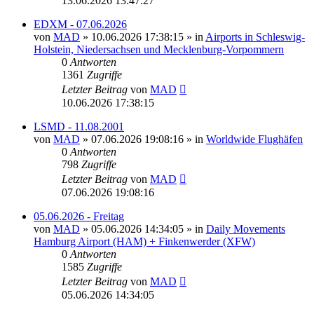
13.06.2026 13:47:27
EDXM - 07.06.2026
von
MAD
»
10.06.2026 17:38:15
» in
Airports in Schleswig-
Holstein, Niedersachsen und Mecklenburg-Vorpommern
0
Antworten
1361
Zugriffe
Letzter Beitrag
von
MAD
10.06.2026 17:38:15
LSMD - 11.08.2001
von
MAD
»
07.06.2026 19:08:16
» in
Worldwide Flughäfen
0
Antworten
798
Zugriffe
Letzter Beitrag
von
MAD
07.06.2026 19:08:16
05.06.2026 - Freitag
von
MAD
»
05.06.2026 14:34:05
» in
Daily Movements
Hamburg Airport (HAM) + Finkenwerder (XFW)
0
Antworten
1585
Zugriffe
Letzter Beitrag
von
MAD
05.06.2026 14:34:05