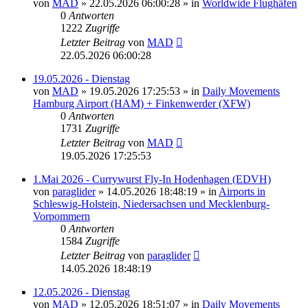
von
MAD
»
22.05.2026 06:00:28
» in
Worldwide Flughäfen
0
Antworten
1222
Zugriffe
Letzter Beitrag
von
MAD
22.05.2026 06:00:28
19.05.2026 - Dienstag
von
MAD
»
19.05.2026 17:25:53
» in
Daily Movements
Hamburg Airport (HAM) + Finkenwerder (XFW)
0
Antworten
1731
Zugriffe
Letzter Beitrag
von
MAD
19.05.2026 17:25:53
1.Mai 2026 - Currywurst Fly-In Hodenhagen (EDVH)
von
paraglider
»
14.05.2026 18:48:19
» in
Airports in
Schleswig-Holstein, Niedersachsen und Mecklenburg-
Vorpommern
0
Antworten
1584
Zugriffe
Letzter Beitrag
von
paraglider
14.05.2026 18:48:19
12.05.2026 - Dienstag
von
MAD
»
12.05.2026 18:51:07
» in
Daily Movements