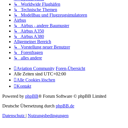
↳ Worldwide Flughäfen
↳ Technische Themen
↳ Modellbau und Flugzeugsimulatoren
Airbus
↳ Airbus - andere Baumuster
↳ Airbus A350
↳ Airbus A380
Allgemeiner Bereich
↳ Vorstellung neuer Benutzer
↳ Forenfragen
↳ alles andere
Aviation Community
Foren-Übersicht
Alle Zeiten sind
UTC+02:00
Alle Cookies löschen
Kontakt
Powered by
phpBB
® Forum Software © phpBB Limited
Deutsche Übersetzung durch
phpBB.de
Datenschutz
|
Nutzungsbedingungen