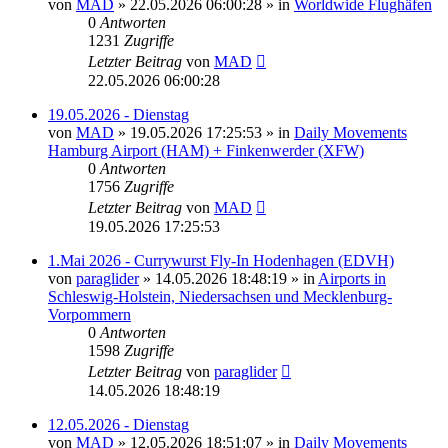
von
MAD
»
22.05.2026 06:00:28
» in
Worldwide Flughäfen
0
Antworten
1231
Zugriffe
Letzter Beitrag
von
MAD
22.05.2026 06:00:28
19.05.2026 - Dienstag
von
MAD
»
19.05.2026 17:25:53
» in
Daily Movements
Hamburg Airport (HAM) + Finkenwerder (XFW)
0
Antworten
1756
Zugriffe
Letzter Beitrag
von
MAD
19.05.2026 17:25:53
1.Mai 2026 - Currywurst Fly-In Hodenhagen (EDVH)
von
paraglider
»
14.05.2026 18:48:19
» in
Airports in
Schleswig-Holstein, Niedersachsen und Mecklenburg-
Vorpommern
0
Antworten
1598
Zugriffe
Letzter Beitrag
von
paraglider
14.05.2026 18:48:19
12.05.2026 - Dienstag
von
MAD
»
12.05.2026 18:51:07
» in
Daily Movements