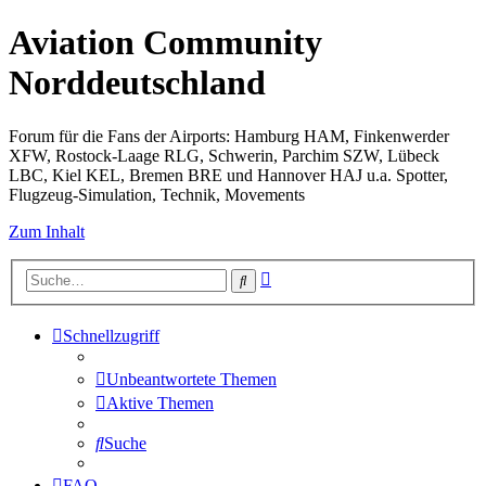
Aviation Community
Norddeutschland
Forum für die Fans der Airports: Hamburg HAM, Finkenwerder
XFW, Rostock-Laage RLG, Schwerin, Parchim SZW, Lübeck
LBC, Kiel KEL, Bremen BRE und Hannover HAJ u.a. Spotter,
Flugzeug-Simulation, Technik, Movements
Zum Inhalt
Erweiterte
Suche
Suche
Schnellzugriff
Unbeantwortete Themen
Aktive Themen
Suche
FAQ