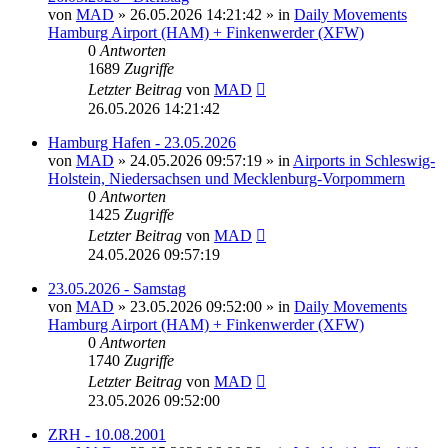
von
MAD
»
26.05.2026 14:21:42
» in
Daily Movements
Hamburg Airport (HAM) + Finkenwerder (XFW)
0
Antworten
1689
Zugriffe
Letzter Beitrag
von
MAD
26.05.2026 14:21:42
Hamburg Hafen - 23.05.2026
von
MAD
»
24.05.2026 09:57:19
» in
Airports in Schleswig-
Holstein, Niedersachsen und Mecklenburg-Vorpommern
0
Antworten
1425
Zugriffe
Letzter Beitrag
von
MAD
24.05.2026 09:57:19
23.05.2026 - Samstag
von
MAD
»
23.05.2026 09:52:00
» in
Daily Movements
Hamburg Airport (HAM) + Finkenwerder (XFW)
0
Antworten
1740
Zugriffe
Letzter Beitrag
von
MAD
23.05.2026 09:52:00
ZRH - 10.08.2001