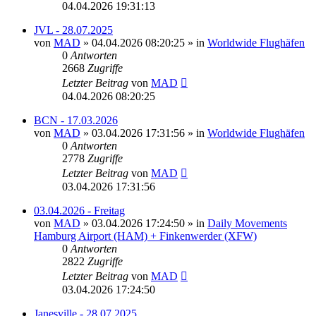
04.04.2026 19:31:13
JVL - 28.07.2025
von
MAD
»
04.04.2026 08:20:25
» in
Worldwide Flughäfen
0
Antworten
2668
Zugriffe
Letzter Beitrag
von
MAD
04.04.2026 08:20:25
BCN - 17.03.2026
von
MAD
»
03.04.2026 17:31:56
» in
Worldwide Flughäfen
0
Antworten
2778
Zugriffe
Letzter Beitrag
von
MAD
03.04.2026 17:31:56
03.04.2026 - Freitag
von
MAD
»
03.04.2026 17:24:50
» in
Daily Movements
Hamburg Airport (HAM) + Finkenwerder (XFW)
0
Antworten
2822
Zugriffe
Letzter Beitrag
von
MAD
03.04.2026 17:24:50
Janesville - 28.07.2025