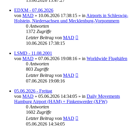
13.06.2026 13:47:27
EDXM - 07.06.2026
von
MAD
»
10.06.2026 17:38:15
» in
Airports in Schleswig-
Holstein, Niedersachsen und Mecklenburg-Vorpommern
0
Antworten
1372
Zugriffe
Letzter Beitrag
von
MAD
10.06.2026 17:38:15
LSMD - 11.08.2001
von
MAD
»
07.06.2026 19:08:16
» in
Worldwide Flughäfen
0
Antworten
803
Zugriffe
Letzter Beitrag
von
MAD
07.06.2026 19:08:16
05.06.2026 - Freitag
von
MAD
»
05.06.2026 14:34:05
» in
Daily Movements
Hamburg Airport (HAM) + Finkenwerder (XFW)
0
Antworten
1602
Zugriffe
Letzter Beitrag
von
MAD
05.06.2026 14:34:05