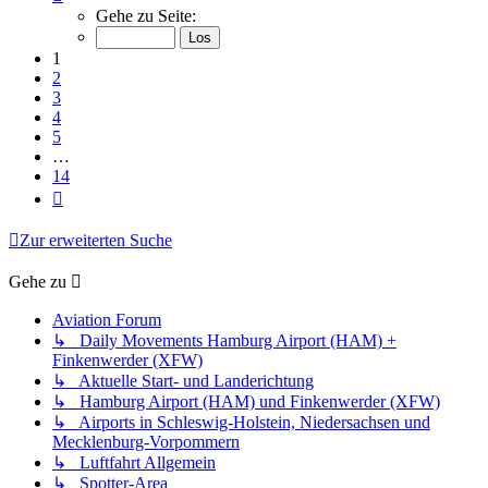
1
Gehe zu Seite:
von
14
1
2
3
4
5
…
14
Nächste
Zur erweiterten Suche
Gehe zu
Aviation Forum
↳ Daily Movements Hamburg Airport (HAM) +
Finkenwerder (XFW)
↳ Aktuelle Start- und Landerichtung
↳ Hamburg Airport (HAM) und Finkenwerder (XFW)
↳ Airports in Schleswig-Holstein, Niedersachsen und
Mecklenburg-Vorpommern
↳ Luftfahrt Allgemein
↳ Spotter-Area