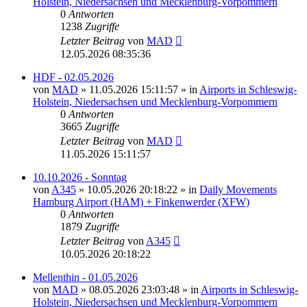
Holstein, Niedersachsen und Mecklenburg-Vorpommern
0
Antworten
1238
Zugriffe
Letzter Beitrag
von
MAD
12.05.2026 08:35:36
HDF - 02.05.2026
von
MAD
»
11.05.2026 15:11:57
» in
Airports in Schleswig-
Holstein, Niedersachsen und Mecklenburg-Vorpommern
0
Antworten
3665
Zugriffe
Letzter Beitrag
von
MAD
11.05.2026 15:11:57
10.10.2026 - Sonntag
von
A345
»
10.05.2026 20:18:22
» in
Daily Movements
Hamburg Airport (HAM) + Finkenwerder (XFW)
0
Antworten
1879
Zugriffe
Letzter Beitrag
von
A345
10.05.2026 20:18:22
Mellenthin - 01.05.2026
von
MAD
»
08.05.2026 23:03:48
» in
Airports in Schleswig-
Holstein, Niedersachsen und Mecklenburg-Vorpommern