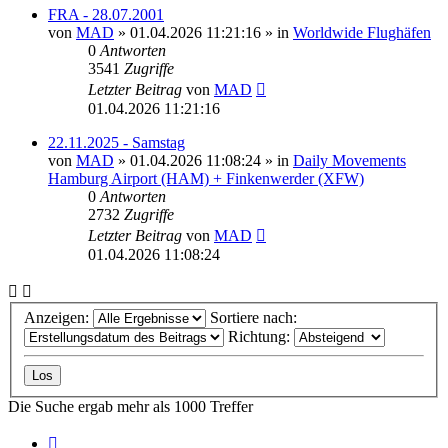
FRA - 28.07.2001
von
MAD
»
01.04.2026 11:21:16
» in
Worldwide Flughäfen
0
Antworten
3541
Zugriffe
Letzter Beitrag
von
MAD
01.04.2026 11:21:16
22.11.2025 - Samstag
von
MAD
»
01.04.2026 11:08:24
» in
Daily Movements
Hamburg Airport (HAM) + Finkenwerder (XFW)
0
Antworten
2732
Zugriffe
Letzter Beitrag
von
MAD
01.04.2026 11:08:24
Anzeigen:
Sortiere nach:
Richtung:
Die Suche ergab mehr als 1000 Treffer
Seite