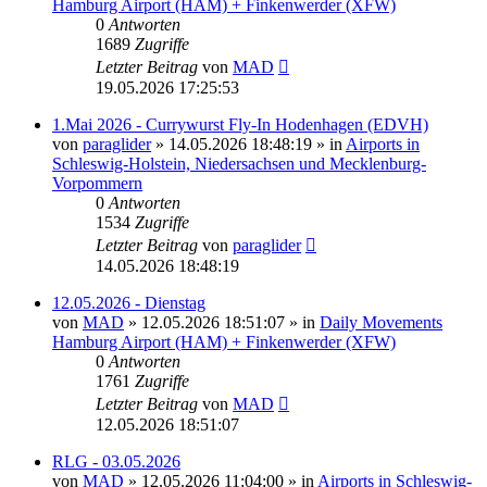
Hamburg Airport (HAM) + Finkenwerder (XFW)
0
Antworten
1689
Zugriffe
Letzter Beitrag
von
MAD
19.05.2026 17:25:53
1.Mai 2026 - Currywurst Fly-In Hodenhagen (EDVH)
von
paraglider
»
14.05.2026 18:48:19
» in
Airports in
Schleswig-Holstein, Niedersachsen und Mecklenburg-
Vorpommern
0
Antworten
1534
Zugriffe
Letzter Beitrag
von
paraglider
14.05.2026 18:48:19
12.05.2026 - Dienstag
von
MAD
»
12.05.2026 18:51:07
» in
Daily Movements
Hamburg Airport (HAM) + Finkenwerder (XFW)
0
Antworten
1761
Zugriffe
Letzter Beitrag
von
MAD
12.05.2026 18:51:07
RLG - 03.05.2026
von
MAD
»
12.05.2026 11:04:00
» in
Airports in Schleswig-