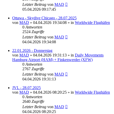
Letzter Beitrag
von
MAD
05.04.2026 09:17:45
Ottawa - Skydive Chicago - 28.07.2025
von
MAD
»
04.04.2026 19:34:08
» in
Worldwide Flughäfen
0
Antworten
2524
Zugriffe
Letzter Beitrag
von
MAD
04.04.2026 19:34:08
22.01.2026 - Donnerstag
von
MAD
»
04.04.2026 19:31:13
» in
Daily Movements
Hamburg Airport (HAM) + Finkenwerder (XFW)
0
Antworten
2767
Zugriffe
Letzter Beitrag
von
MAD
04.04.2026 19:31:13
JVL - 28.07.2025
von
MAD
»
04.04.2026 08:20:25
» in
Worldwide Flughäfen
0
Antworten
2640
Zugriffe
Letzter Beitrag
von
MAD
04.04.2026 08:20:25