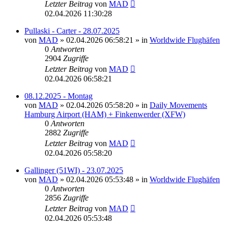
Letzter Beitrag
von
MAD
02.04.2026 11:30:28
Pullaski - Carter - 28.07.2025
von
MAD
»
02.04.2026 06:58:21
» in
Worldwide Flughäfen
0
Antworten
2904
Zugriffe
Letzter Beitrag
von
MAD
02.04.2026 06:58:21
08.12.2025 - Montag
von
MAD
»
02.04.2026 05:58:20
» in
Daily Movements
Hamburg Airport (HAM) + Finkenwerder (XFW)
0
Antworten
2882
Zugriffe
Letzter Beitrag
von
MAD
02.04.2026 05:58:20
Gallinger (51WI) - 23.07.2025
von
MAD
»
02.04.2026 05:53:48
» in
Worldwide Flughäfen
0
Antworten
2856
Zugriffe
Letzter Beitrag
von
MAD
02.04.2026 05:53:48