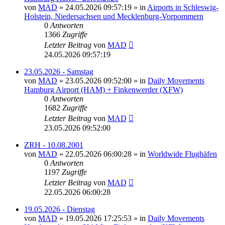
von
MAD
»
24.05.2026 09:57:19
» in
Airports in Schleswig-
Holstein, Niedersachsen und Mecklenburg-Vorpommern
0
Antworten
1366
Zugriffe
Letzter Beitrag
von
MAD
24.05.2026 09:57:19
23.05.2026 - Samstag
von
MAD
»
23.05.2026 09:52:00
» in
Daily Movements
Hamburg Airport (HAM) + Finkenwerder (XFW)
0
Antworten
1682
Zugriffe
Letzter Beitrag
von
MAD
23.05.2026 09:52:00
ZRH - 10.08.2001
von
MAD
»
22.05.2026 06:00:28
» in
Worldwide Flughäfen
0
Antworten
1197
Zugriffe
Letzter Beitrag
von
MAD
22.05.2026 06:00:28
19.05.2026 - Dienstag
von
MAD
»
19.05.2026 17:25:53
» in
Daily Movements