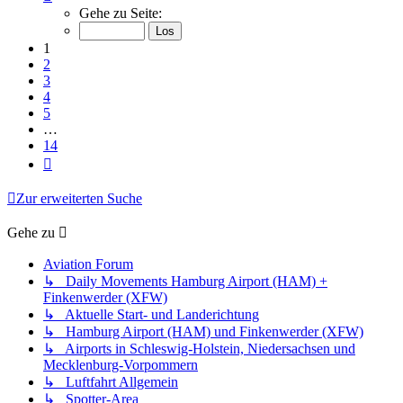
1
Gehe zu Seite:
von
14
1
2
3
4
5
…
14
Nächste
Zur erweiterten Suche
Gehe zu
Aviation Forum
↳ Daily Movements Hamburg Airport (HAM) +
Finkenwerder (XFW)
↳ Aktuelle Start- und Landerichtung
↳ Hamburg Airport (HAM) und Finkenwerder (XFW)
↳ Airports in Schleswig-Holstein, Niedersachsen und
Mecklenburg-Vorpommern
↳ Luftfahrt Allgemein
↳ Spotter-Area