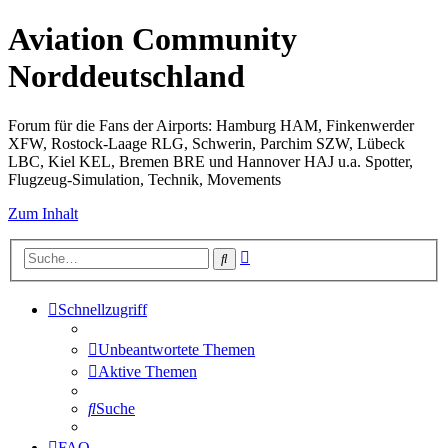
Aviation Community
Norddeutschland
Forum für die Fans der Airports: Hamburg HAM, Finkenwerder
XFW, Rostock-Laage RLG, Schwerin, Parchim SZW, Lübeck
LBC, Kiel KEL, Bremen BRE und Hannover HAJ u.a. Spotter,
Flugzeug-Simulation, Technik, Movements
Zum Inhalt
Erweiterte
Suche
Suche
Schnellzugriff
Unbeantwortete Themen
Aktive Themen
Suche
FAQ