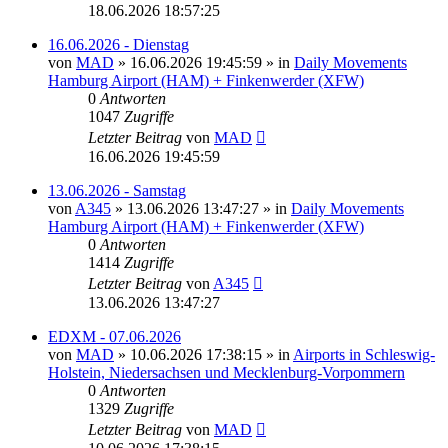
18.06.2026 18:57:25
16.06.2026 - Dienstag
von
MAD
»
16.06.2026 19:45:59
» in
Daily Movements
Hamburg Airport (HAM) + Finkenwerder (XFW)
0
Antworten
1047
Zugriffe
Letzter Beitrag
von
MAD
16.06.2026 19:45:59
13.06.2026 - Samstag
von
A345
»
13.06.2026 13:47:27
» in
Daily Movements
Hamburg Airport (HAM) + Finkenwerder (XFW)
0
Antworten
1414
Zugriffe
Letzter Beitrag
von
A345
13.06.2026 13:47:27
EDXM - 07.06.2026
von
MAD
»
10.06.2026 17:38:15
» in
Airports in Schleswig-
Holstein, Niedersachsen und Mecklenburg-Vorpommern
0
Antworten
1329
Zugriffe
Letzter Beitrag
von
MAD