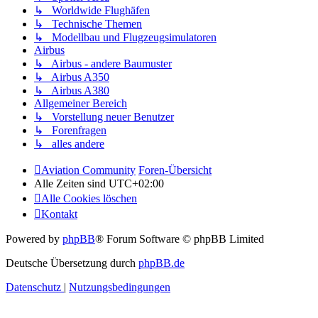
↳ Worldwide Flughäfen
↳ Technische Themen
↳ Modellbau und Flugzeugsimulatoren
Airbus
↳ Airbus - andere Baumuster
↳ Airbus A350
↳ Airbus A380
Allgemeiner Bereich
↳ Vorstellung neuer Benutzer
↳ Forenfragen
↳ alles andere
Aviation Community
Foren-Übersicht
Alle Zeiten sind
UTC+02:00
Alle Cookies löschen
Kontakt
Powered by
phpBB
® Forum Software © phpBB Limited
Deutsche Übersetzung durch
phpBB.de
Datenschutz
|
Nutzungsbedingungen