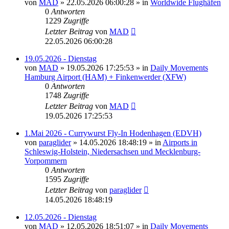
von
MAD
»
22.05.2026 06:00:28
» in
Worldwide Flughäfen
0
Antworten
1229
Zugriffe
Letzter Beitrag
von
MAD
22.05.2026 06:00:28
19.05.2026 - Dienstag
von
MAD
»
19.05.2026 17:25:53
» in
Daily Movements
Hamburg Airport (HAM) + Finkenwerder (XFW)
0
Antworten
1748
Zugriffe
Letzter Beitrag
von
MAD
19.05.2026 17:25:53
1.Mai 2026 - Currywurst Fly-In Hodenhagen (EDVH)
von
paraglider
»
14.05.2026 18:48:19
» in
Airports in
Schleswig-Holstein, Niedersachsen und Mecklenburg-
Vorpommern
0
Antworten
1595
Zugriffe
Letzter Beitrag
von
paraglider
14.05.2026 18:48:19
12.05.2026 - Dienstag
von
MAD
»
12.05.2026 18:51:07
» in
Daily Movements