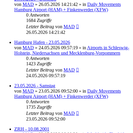
von
MAD
»
26.05.2026 14:21:42
» in
Daily Movements
Hamburg Airport (HAM) + Finkenwerder (XFW)
0
Antworten
1684
Zugriffe
Letzter Beitrag
von
MAD
26.05.2026 14:21:42
Hamburg Hafen - 23.05.2026
von
MAD
»
24.05.2026 09:57:19
» in
Airports in Schleswig-
Holstein, Niedersachsen und Mecklenburg-Vorpommern
0
Antworten
1423
Zugriffe
Letzter Beitrag
von
MAD
24.05.2026 09:57:19
23.05.2026 - Samstag
von
MAD
»
23.05.2026 09:52:00
» in
Daily Movements
Hamburg Airport (HAM) + Finkenwerder (XFW)
0
Antworten
1735
Zugriffe
Letzter Beitrag
von
MAD
23.05.2026 09:52:00
ZRH - 10.08.2001