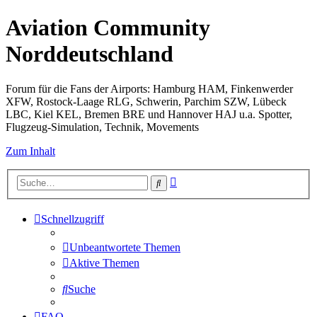
Aviation Community
Norddeutschland
Forum für die Fans der Airports: Hamburg HAM, Finkenwerder
XFW, Rostock-Laage RLG, Schwerin, Parchim SZW, Lübeck
LBC, Kiel KEL, Bremen BRE und Hannover HAJ u.a. Spotter,
Flugzeug-Simulation, Technik, Movements
Zum Inhalt
Erweiterte
Suche
Suche
Schnellzugriff
Unbeantwortete Themen
Aktive Themen
Suche
FAQ