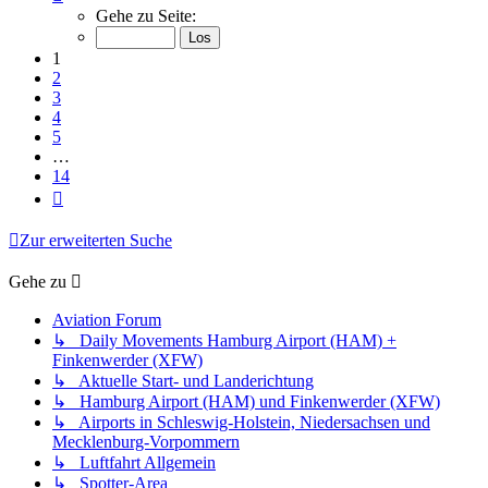
1
Gehe zu Seite:
von
14
1
2
3
4
5
…
14
Nächste
Zur erweiterten Suche
Gehe zu
Aviation Forum
↳ Daily Movements Hamburg Airport (HAM) +
Finkenwerder (XFW)
↳ Aktuelle Start- und Landerichtung
↳ Hamburg Airport (HAM) und Finkenwerder (XFW)
↳ Airports in Schleswig-Holstein, Niedersachsen und
Mecklenburg-Vorpommern
↳ Luftfahrt Allgemein
↳ Spotter-Area