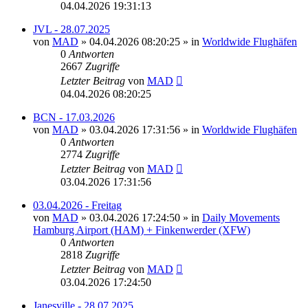
04.04.2026 19:31:13
JVL - 28.07.2025
von
MAD
»
04.04.2026 08:20:25
» in
Worldwide Flughäfen
0
Antworten
2667
Zugriffe
Letzter Beitrag
von
MAD
04.04.2026 08:20:25
BCN - 17.03.2026
von
MAD
»
03.04.2026 17:31:56
» in
Worldwide Flughäfen
0
Antworten
2774
Zugriffe
Letzter Beitrag
von
MAD
03.04.2026 17:31:56
03.04.2026 - Freitag
von
MAD
»
03.04.2026 17:24:50
» in
Daily Movements
Hamburg Airport (HAM) + Finkenwerder (XFW)
0
Antworten
2818
Zugriffe
Letzter Beitrag
von
MAD
03.04.2026 17:24:50
Janesville - 28.07.2025