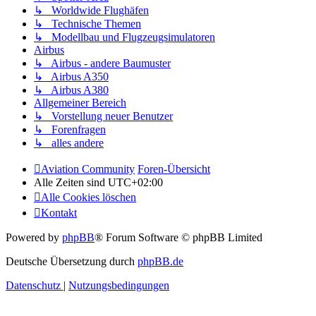
↳ Worldwide Flughäfen
↳ Technische Themen
↳ Modellbau und Flugzeugsimulatoren
Airbus
↳ Airbus - andere Baumuster
↳ Airbus A350
↳ Airbus A380
Allgemeiner Bereich
↳ Vorstellung neuer Benutzer
↳ Forenfragen
↳ alles andere
Aviation Community
Foren-Übersicht
Alle Zeiten sind
UTC+02:00
Alle Cookies löschen
Kontakt
Powered by
phpBB
® Forum Software © phpBB Limited
Deutsche Übersetzung durch
phpBB.de
Datenschutz
|
Nutzungsbedingungen