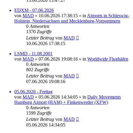
13.06.2026 13:47:27
EDXM - 07.06.2026
von
MAD
»
10.06.2026 17:38:15
» in
Airports in Schleswig-
Holstein, Niedersachsen und Mecklenburg-Vorpommern
0
Antworten
1370
Zugriffe
Letzter Beitrag
von
MAD
10.06.2026 17:38:15
LSMD - 11.08.2001
von
MAD
»
07.06.2026 19:08:16
» in
Worldwide Flughäfen
0
Antworten
802
Zugriffe
Letzter Beitrag
von
MAD
07.06.2026 19:08:16
05.06.2026 - Freitag
von
MAD
»
05.06.2026 14:34:05
» in
Daily Movements
Hamburg Airport (HAM) + Finkenwerder (XFW)
0
Antworten
1599
Zugriffe
Letzter Beitrag
von
MAD
05.06.2026 14:34:05