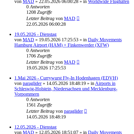
von
MAD
»
22.05.2026 06:00:28
» in
Worldwide Flughäfen
0
Antworten
1208
Zugriffe
Letzter Beitrag
von
MAD
22.05.2026 06:00:28
19.05.2026 - Dienstag
von
MAD
»
19.05.2026 17:25:53
» in
Daily Movements
Hamburg Airport (HAM) + Finkenwerder (XFW)
0
Antworten
1706
Zugriffe
Letzter Beitrag
von
MAD
19.05.2026 17:25:53
1.Mai 2026 - Currywurst Fly-In Hodenhagen (EDVH)
von
paraglider
»
14.05.2026 18:48:19
» in
Airports in
Schleswig-Holstein, Niedersachsen und Mecklenburg-
Vorpommern
0
Antworten
1561
Zugriffe
Letzter Beitrag
von
paraglider
14.05.2026 18:48:19
12.05.2026 - Dienstag
von
MAD
»
12.05.2026 18:51:07
» in
Daily Movements