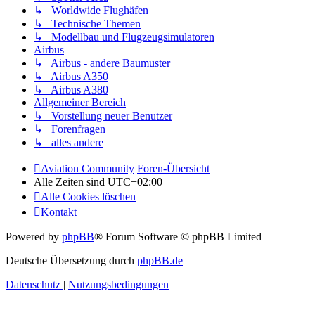
↳ Worldwide Flughäfen
↳ Technische Themen
↳ Modellbau und Flugzeugsimulatoren
Airbus
↳ Airbus - andere Baumuster
↳ Airbus A350
↳ Airbus A380
Allgemeiner Bereich
↳ Vorstellung neuer Benutzer
↳ Forenfragen
↳ alles andere
Aviation Community
Foren-Übersicht
Alle Zeiten sind
UTC+02:00
Alle Cookies löschen
Kontakt
Powered by
phpBB
® Forum Software © phpBB Limited
Deutsche Übersetzung durch
phpBB.de
Datenschutz
|
Nutzungsbedingungen