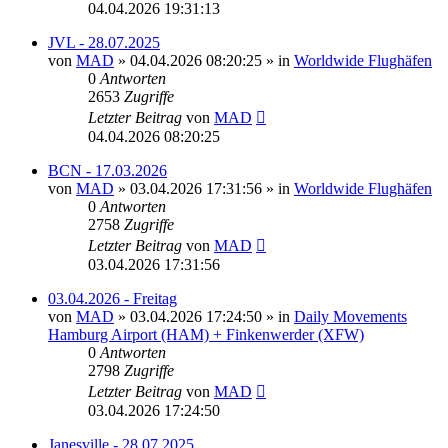
04.04.2026 19:31:13
JVL - 28.07.2025
von
MAD
»
04.04.2026 08:20:25
» in
Worldwide Flughäfen
0
Antworten
2653
Zugriffe
Letzter Beitrag
von
MAD
04.04.2026 08:20:25
BCN - 17.03.2026
von
MAD
»
03.04.2026 17:31:56
» in
Worldwide Flughäfen
0
Antworten
2758
Zugriffe
Letzter Beitrag
von
MAD
03.04.2026 17:31:56
03.04.2026 - Freitag
von
MAD
»
03.04.2026 17:24:50
» in
Daily Movements
Hamburg Airport (HAM) + Finkenwerder (XFW)
0
Antworten
2798
Zugriffe
Letzter Beitrag
von
MAD
03.04.2026 17:24:50
Janesville - 28.07.2025