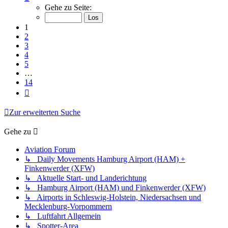
1
Gehe zu Seite:
von
14
1
2
3
4
5
…
14
Nächste
Zur erweiterten Suche
Gehe zu
Aviation Forum
↳ Daily Movements Hamburg Airport (HAM) +
Finkenwerder (XFW)
↳ Aktuelle Start- und Landerichtung
↳ Hamburg Airport (HAM) und Finkenwerder (XFW)
↳ Airports in Schleswig-Holstein, Niedersachsen und
Mecklenburg-Vorpommern
↳ Luftfahrt Allgemein
↳ Spotter-Area