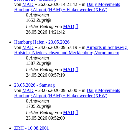
von
MAD
»
26.05.2026 14:21:42
» in
Daily Movements
Hamburg Airport (HAM) + Finkenwerder (XFW)
0
Antworten
1653
Zugriffe
Letzter Beitrag
von
MAD
26.05.2026 14:21:42
Hamburg Hafen - 23.05.2026
von
MAD
»
24.05.2026 09:57:19
» in
Airports in Schleswig-
Holstein, Niedersachsen und Mecklenburg-Vorpommern
0
Antworten
1387
Zugriffe
Letzter Beitrag
von
MAD
24.05.2026 09:57:19
23.05.2026 - Samstag
von
MAD
»
23.05.2026 09:52:00
» in
Daily Movements
Hamburg Airport (HAM) + Finkenwerder (XFW)
0
Antworten
1705
Zugriffe
Letzter Beitrag
von
MAD
23.05.2026 09:52:00
ZRH - 10.08.2001