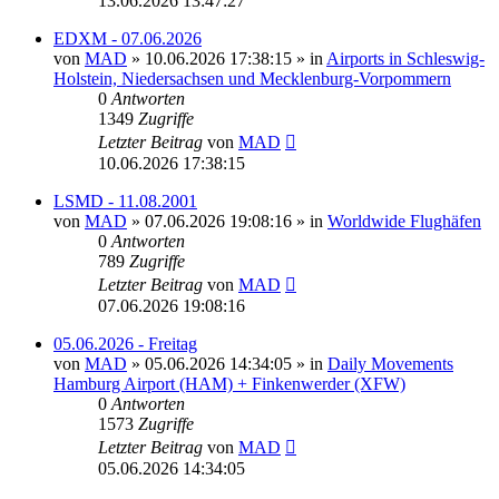
13.06.2026 13:47:27
EDXM - 07.06.2026
von
MAD
»
10.06.2026 17:38:15
» in
Airports in Schleswig-
Holstein, Niedersachsen und Mecklenburg-Vorpommern
0
Antworten
1349
Zugriffe
Letzter Beitrag
von
MAD
10.06.2026 17:38:15
LSMD - 11.08.2001
von
MAD
»
07.06.2026 19:08:16
» in
Worldwide Flughäfen
0
Antworten
789
Zugriffe
Letzter Beitrag
von
MAD
07.06.2026 19:08:16
05.06.2026 - Freitag
von
MAD
»
05.06.2026 14:34:05
» in
Daily Movements
Hamburg Airport (HAM) + Finkenwerder (XFW)
0
Antworten
1573
Zugriffe
Letzter Beitrag
von
MAD
05.06.2026 14:34:05