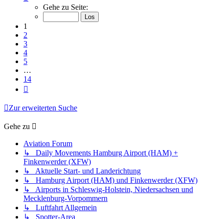
1
Gehe zu Seite:
von
14
1
2
3
4
5
…
14
Nächste
Zur erweiterten Suche
Gehe zu
Aviation Forum
↳ Daily Movements Hamburg Airport (HAM) +
Finkenwerder (XFW)
↳ Aktuelle Start- und Landerichtung
↳ Hamburg Airport (HAM) und Finkenwerder (XFW)
↳ Airports in Schleswig-Holstein, Niedersachsen und
Mecklenburg-Vorpommern
↳ Luftfahrt Allgemein
↳ Spotter-Area