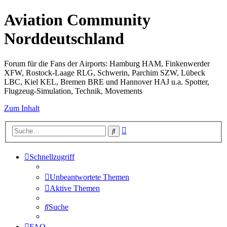
Aviation Community
Norddeutschland
Forum für die Fans der Airports: Hamburg HAM, Finkenwerder
XFW, Rostock-Laage RLG, Schwerin, Parchim SZW, Lübeck
LBC, Kiel KEL, Bremen BRE und Hannover HAJ u.a. Spotter,
Flugzeug-Simulation, Technik, Movements
Zum Inhalt
Erweiterte
Suche
Suche
Schnellzugriff
Unbeantwortete Themen
Aktive Themen
Suche
FAQ