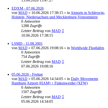
13.06.2026 13:47:27
EDXM - 07.06.2026
von
MAD
»
10.06.2026 17:38:15
» in
Airports in Schleswig-
Holstein, Niedersachsen und Mecklenburg-Vorpommern
0
Antworten
1288
Zugriffe
Letzter Beitrag
von
MAD
10.06.2026 17:38:15
LSMD - 11.08.2001
von
MAD
»
07.06.2026 19:08:16
» in
Worldwide Flughäfen
0
Antworten
754
Zugriffe
Letzter Beitrag
von
MAD
07.06.2026 19:08:16
05.06.2026 - Freitag
von
MAD
»
05.06.2026 14:34:05
» in
Daily Movements
Hamburg Airport (HAM) + Finkenwerder (XFW)
0
Antworten
1507
Zugriffe
Letzter Beitrag
von
MAD
05.06.2026 14:34:05