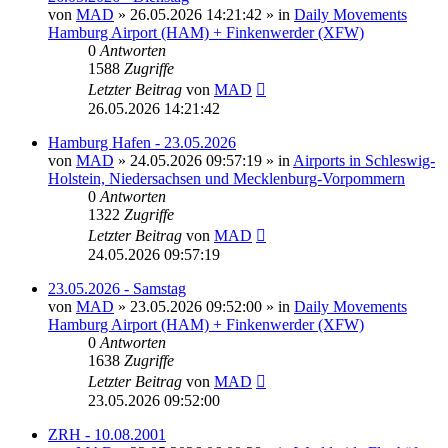
von
MAD
»
26.05.2026 14:21:42
» in
Daily Movements
Hamburg Airport (HAM) + Finkenwerder (XFW)
0
Antworten
1588
Zugriffe
Letzter Beitrag
von
MAD
26.05.2026 14:21:42
Hamburg Hafen - 23.05.2026
von
MAD
»
24.05.2026 09:57:19
» in
Airports in Schleswig-
Holstein, Niedersachsen und Mecklenburg-Vorpommern
0
Antworten
1322
Zugriffe
Letzter Beitrag
von
MAD
24.05.2026 09:57:19
23.05.2026 - Samstag
von
MAD
»
23.05.2026 09:52:00
» in
Daily Movements
Hamburg Airport (HAM) + Finkenwerder (XFW)
0
Antworten
1638
Zugriffe
Letzter Beitrag
von
MAD
23.05.2026 09:52:00
ZRH - 10.08.2001