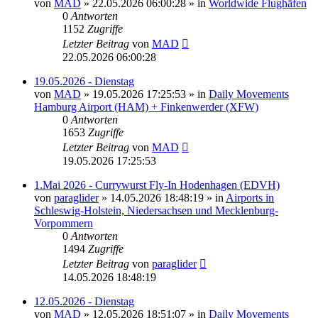
von
MAD
»
22.05.2026 06:00:28
» in
Worldwide Flughäfen
0
Antworten
1152
Zugriffe
Letzter Beitrag
von
MAD
22.05.2026 06:00:28
19.05.2026 - Dienstag
von
MAD
»
19.05.2026 17:25:53
» in
Daily Movements
Hamburg Airport (HAM) + Finkenwerder (XFW)
0
Antworten
1653
Zugriffe
Letzter Beitrag
von
MAD
19.05.2026 17:25:53
1.Mai 2026 - Currywurst Fly-In Hodenhagen (EDVH)
von
paraglider
»
14.05.2026 18:48:19
» in
Airports in
Schleswig-Holstein, Niedersachsen und Mecklenburg-
Vorpommern
0
Antworten
1494
Zugriffe
Letzter Beitrag
von
paraglider
14.05.2026 18:48:19
12.05.2026 - Dienstag
von
MAD
»
12.05.2026 18:51:07
» in
Daily Movements