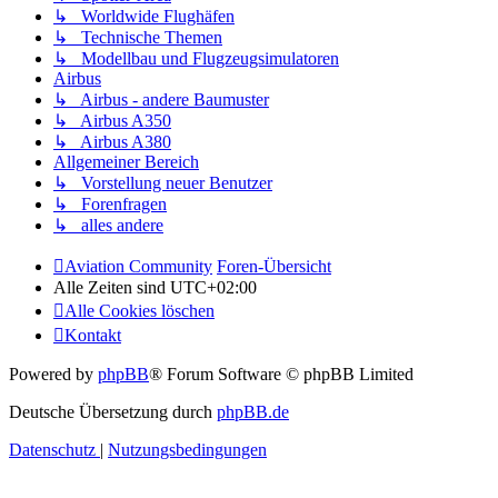
↳ Worldwide Flughäfen
↳ Technische Themen
↳ Modellbau und Flugzeugsimulatoren
Airbus
↳ Airbus - andere Baumuster
↳ Airbus A350
↳ Airbus A380
Allgemeiner Bereich
↳ Vorstellung neuer Benutzer
↳ Forenfragen
↳ alles andere
Aviation Community
Foren-Übersicht
Alle Zeiten sind
UTC+02:00
Alle Cookies löschen
Kontakt
Powered by
phpBB
® Forum Software © phpBB Limited
Deutsche Übersetzung durch
phpBB.de
Datenschutz
|
Nutzungsbedingungen