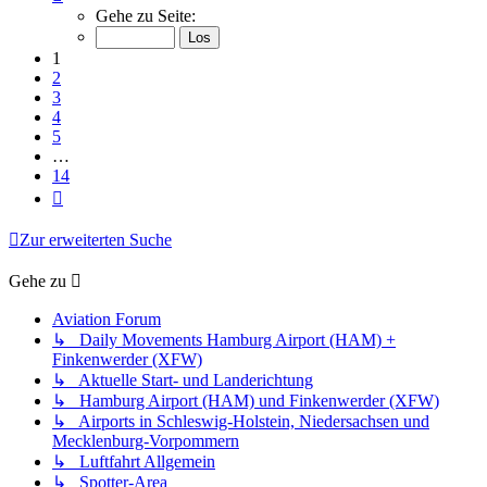
1
Gehe zu Seite:
von
14
1
2
3
4
5
…
14
Nächste
Zur erweiterten Suche
Gehe zu
Aviation Forum
↳ Daily Movements Hamburg Airport (HAM) +
Finkenwerder (XFW)
↳ Aktuelle Start- und Landerichtung
↳ Hamburg Airport (HAM) und Finkenwerder (XFW)
↳ Airports in Schleswig-Holstein, Niedersachsen und
Mecklenburg-Vorpommern
↳ Luftfahrt Allgemein
↳ Spotter-Area