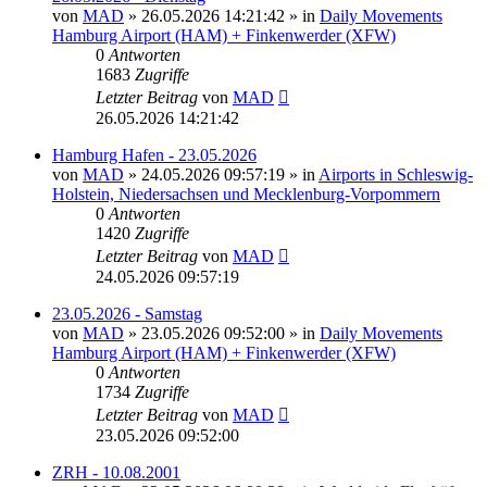
von
MAD
»
26.05.2026 14:21:42
» in
Daily Movements
Hamburg Airport (HAM) + Finkenwerder (XFW)
0
Antworten
1683
Zugriffe
Letzter Beitrag
von
MAD
26.05.2026 14:21:42
Hamburg Hafen - 23.05.2026
von
MAD
»
24.05.2026 09:57:19
» in
Airports in Schleswig-
Holstein, Niedersachsen und Mecklenburg-Vorpommern
0
Antworten
1420
Zugriffe
Letzter Beitrag
von
MAD
24.05.2026 09:57:19
23.05.2026 - Samstag
von
MAD
»
23.05.2026 09:52:00
» in
Daily Movements
Hamburg Airport (HAM) + Finkenwerder (XFW)
0
Antworten
1734
Zugriffe
Letzter Beitrag
von
MAD
23.05.2026 09:52:00
ZRH - 10.08.2001