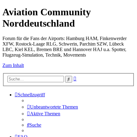
Aviation Community
Norddeutschland
Forum für die Fans der Airports: Hamburg HAM, Finkenwerder
XFW, Rostock-Laage RLG, Schwerin, Parchim SZW, Lübeck
LBC, Kiel KEL, Bremen BRE und Hannover HAJ u.a. Spotter,
Flugzeug-Simulation, Technik, Movements
Zum Inhalt
Erweiterte
Suche
Suche
Schnellzugriff
Unbeantwortete Themen
Aktive Themen
Suche
FAQ