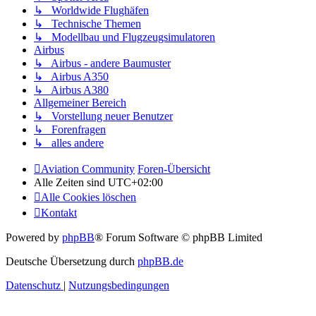
↳ Worldwide Flughäfen
↳ Technische Themen
↳ Modellbau und Flugzeugsimulatoren
Airbus
↳ Airbus - andere Baumuster
↳ Airbus A350
↳ Airbus A380
Allgemeiner Bereich
↳ Vorstellung neuer Benutzer
↳ Forenfragen
↳ alles andere
Aviation Community
Foren-Übersicht
Alle Zeiten sind
UTC+02:00
Alle Cookies löschen
Kontakt
Powered by
phpBB
® Forum Software © phpBB Limited
Deutsche Übersetzung durch
phpBB.de
Datenschutz
|
Nutzungsbedingungen