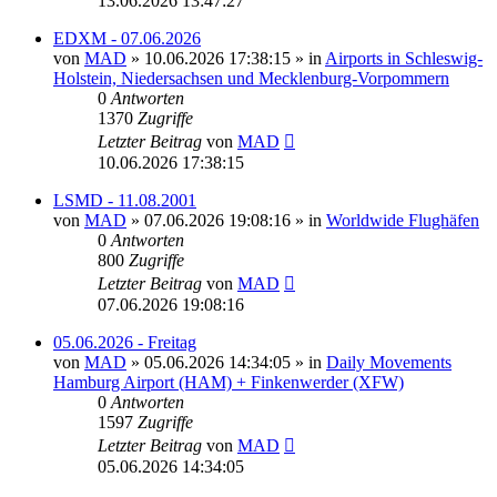
13.06.2026 13:47:27
EDXM - 07.06.2026
von
MAD
»
10.06.2026 17:38:15
» in
Airports in Schleswig-
Holstein, Niedersachsen und Mecklenburg-Vorpommern
0
Antworten
1370
Zugriffe
Letzter Beitrag
von
MAD
10.06.2026 17:38:15
LSMD - 11.08.2001
von
MAD
»
07.06.2026 19:08:16
» in
Worldwide Flughäfen
0
Antworten
800
Zugriffe
Letzter Beitrag
von
MAD
07.06.2026 19:08:16
05.06.2026 - Freitag
von
MAD
»
05.06.2026 14:34:05
» in
Daily Movements
Hamburg Airport (HAM) + Finkenwerder (XFW)
0
Antworten
1597
Zugriffe
Letzter Beitrag
von
MAD
05.06.2026 14:34:05