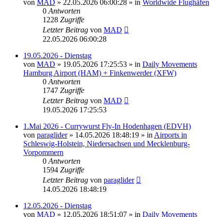
von
MAD
»
22.05.2026 06:00:28
» in
Worldwide Flughäfen
0
Antworten
1228
Zugriffe
Letzter Beitrag
von
MAD
22.05.2026 06:00:28
19.05.2026 - Dienstag
von
MAD
»
19.05.2026 17:25:53
» in
Daily Movements
Hamburg Airport (HAM) + Finkenwerder (XFW)
0
Antworten
1747
Zugriffe
Letzter Beitrag
von
MAD
19.05.2026 17:25:53
1.Mai 2026 - Currywurst Fly-In Hodenhagen (EDVH)
von
paraglider
»
14.05.2026 18:48:19
» in
Airports in
Schleswig-Holstein, Niedersachsen und Mecklenburg-
Vorpommern
0
Antworten
1594
Zugriffe
Letzter Beitrag
von
paraglider
14.05.2026 18:48:19
12.05.2026 - Dienstag
von
MAD
»
12.05.2026 18:51:07
» in
Daily Movements