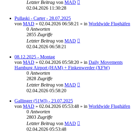
Letzter Beitrag
von
MAD
02.04.2026 11:30:28
Pullaski - Carter - 28.07.2025
von
MAD
»
02.04.2026 06:58:21
» in
Worldwide Flughäfen
0
Antworten
2855
Zugriffe
Letzter Beitrag
von
MAD
02.04.2026 06:58:21
08.12.2025 - Montag
von
MAD
»
02.04.2026 05:58:20
» in
Daily Movements
Hamburg Airport (HAM) + Finkenwerder (XFW)
0
Antworten
2828
Zugriffe
Letzter Beitrag
von
MAD
02.04.2026 05:58:20
Gallinger (51WI) - 23.07.2025
von
MAD
»
02.04.2026 05:53:48
» in
Worldwide Flughäfen
0
Antworten
2803
Zugriffe
Letzter Beitrag
von
MAD
02.04.2026 05:53:48