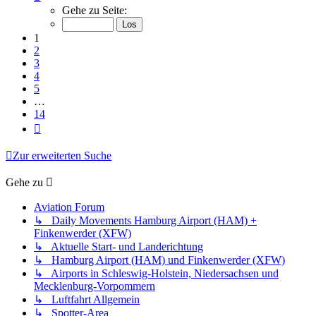
1
Gehe zu Seite:
von
14
1
2
3
4
5
…
14
Nächste
Zur erweiterten Suche
Gehe zu
Aviation Forum
↳ Daily Movements Hamburg Airport (HAM) +
Finkenwerder (XFW)
↳ Aktuelle Start- und Landerichtung
↳ Hamburg Airport (HAM) und Finkenwerder (XFW)
↳ Airports in Schleswig-Holstein, Niedersachsen und
Mecklenburg-Vorpommern
↳ Luftfahrt Allgemein
↳ Spotter-Area