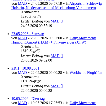
von
MAD
»
24.05.2026 09:57:19
» in
Airports in Schleswig-
Holstein, Niedersachsen und Mecklenburg-Vorpommern
0
Antworten
1290
Zugriffe
Letzter Beitrag
von
MAD
24.05.2026 09:57:19
23.05.2026 - Samstag
von
MAD
»
23.05.2026 09:52:00
» in
Daily Movements
Hamburg Airport (HAM) + Finkenwerder (XFW)
0
Antworten
1610
Zugriffe
Letzter Beitrag
von
MAD
23.05.2026 09:52:00
ZRH - 10.08.2001
von
MAD
»
22.05.2026 06:00:28
» in
Worldwide Flughäfen
0
Antworten
1136
Zugriffe
Letzter Beitrag
von
MAD
22.05.2026 06:00:28
19.05.2026 - Dienstag
von
MAD
»
19.05.2026 17:25:53
» in
Daily Movements