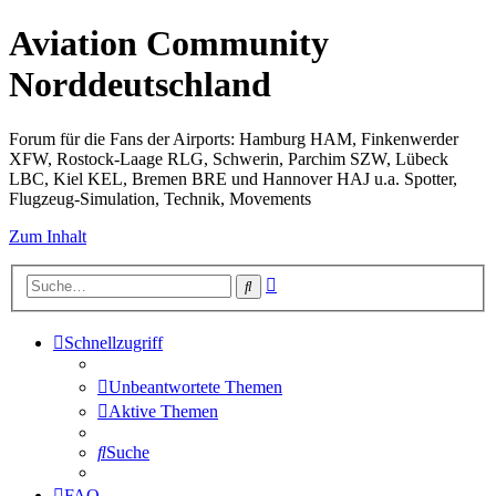
Aviation Community
Norddeutschland
Forum für die Fans der Airports: Hamburg HAM, Finkenwerder
XFW, Rostock-Laage RLG, Schwerin, Parchim SZW, Lübeck
LBC, Kiel KEL, Bremen BRE und Hannover HAJ u.a. Spotter,
Flugzeug-Simulation, Technik, Movements
Zum Inhalt
Erweiterte
Suche
Suche
Schnellzugriff
Unbeantwortete Themen
Aktive Themen
Suche
FAQ