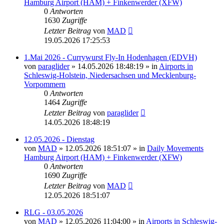
Hamburg Airport (HAM) + Finkenwerder (XFW)
0
Antworten
1630
Zugriffe
Letzter Beitrag
von
MAD
19.05.2026 17:25:53
1.Mai 2026 - Currywurst Fly-In Hodenhagen (EDVH)
von
paraglider
»
14.05.2026 18:48:19
» in
Airports in
Schleswig-Holstein, Niedersachsen und Mecklenburg-
Vorpommern
0
Antworten
1464
Zugriffe
Letzter Beitrag
von
paraglider
14.05.2026 18:48:19
12.05.2026 - Dienstag
von
MAD
»
12.05.2026 18:51:07
» in
Daily Movements
Hamburg Airport (HAM) + Finkenwerder (XFW)
0
Antworten
1690
Zugriffe
Letzter Beitrag
von
MAD
12.05.2026 18:51:07
RLG - 03.05.2026
von
MAD
»
12.05.2026 11:04:00
» in
Airports in Schleswig-