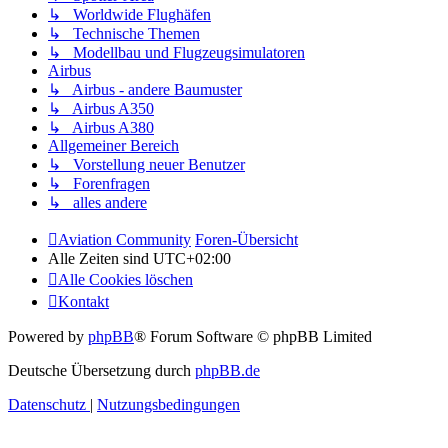
↳ Worldwide Flughäfen
↳ Technische Themen
↳ Modellbau und Flugzeugsimulatoren
Airbus
↳ Airbus - andere Baumuster
↳ Airbus A350
↳ Airbus A380
Allgemeiner Bereich
↳ Vorstellung neuer Benutzer
↳ Forenfragen
↳ alles andere
Aviation Community
Foren-Übersicht
Alle Zeiten sind
UTC+02:00
Alle Cookies löschen
Kontakt
Powered by
phpBB
® Forum Software © phpBB Limited
Deutsche Übersetzung durch
phpBB.de
Datenschutz
|
Nutzungsbedingungen