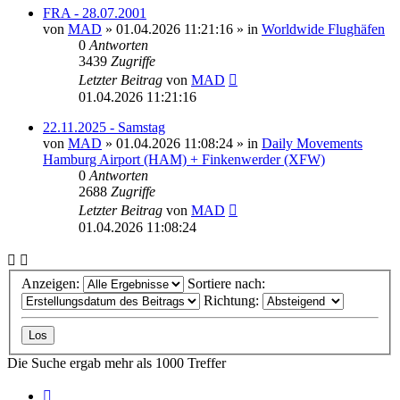
FRA - 28.07.2001
von
MAD
»
01.04.2026 11:21:16
» in
Worldwide Flughäfen
0
Antworten
3439
Zugriffe
Letzter Beitrag
von
MAD
01.04.2026 11:21:16
22.11.2025 - Samstag
von
MAD
»
01.04.2026 11:08:24
» in
Daily Movements
Hamburg Airport (HAM) + Finkenwerder (XFW)
0
Antworten
2688
Zugriffe
Letzter Beitrag
von
MAD
01.04.2026 11:08:24
Anzeigen:
Sortiere nach:
Richtung:
Die Suche ergab mehr als 1000 Treffer
Seite