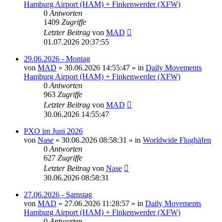
Hamburg Airport (HAM) + Finkenwerder (XFW)
0
Antworten
1409
Zugriffe
Letzter Beitrag
von
MAD
01.07.2026 20:37:55
29.06.2026 - Montag
von
MAD
»
30.06.2026 14:55:47
» in
Daily Movements
Hamburg Airport (HAM) + Finkenwerder (XFW)
0
Antworten
963
Zugriffe
Letzter Beitrag
von
MAD
30.06.2026 14:55:47
PXO im Juni 2026
von
Nase
»
30.06.2026 08:58:31
» in
Worldwide Flughäfen
0
Antworten
627
Zugriffe
Letzter Beitrag
von
Nase
30.06.2026 08:58:31
27.06.2026 - Samstag
von
MAD
»
27.06.2026 11:28:57
» in
Daily Movements
Hamburg Airport (HAM) + Finkenwerder (XFW)
0
Antworten