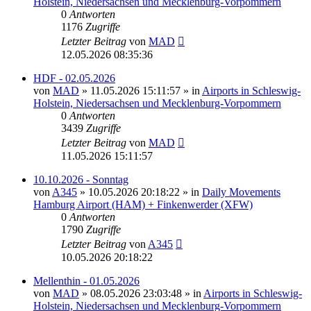
Holstein, Niedersachsen und Mecklenburg-Vorpommern
0
Antworten
1176
Zugriffe
Letzter Beitrag
von
MAD
12.05.2026 08:35:36
HDF - 02.05.2026
von
MAD
»
11.05.2026 15:11:57
» in
Airports in Schleswig-
Holstein, Niedersachsen und Mecklenburg-Vorpommern
0
Antworten
3439
Zugriffe
Letzter Beitrag
von
MAD
11.05.2026 15:11:57
10.10.2026 - Sonntag
von
A345
»
10.05.2026 20:18:22
» in
Daily Movements
Hamburg Airport (HAM) + Finkenwerder (XFW)
0
Antworten
1790
Zugriffe
Letzter Beitrag
von
A345
10.05.2026 20:18:22
Mellenthin - 01.05.2026
von
MAD
»
08.05.2026 23:03:48
» in
Airports in Schleswig-
Holstein, Niedersachsen und Mecklenburg-Vorpommern