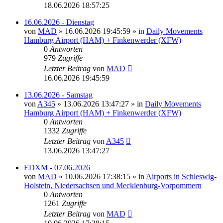
18.06.2026 18:57:25
16.06.2026 - Dienstag
von
MAD
»
16.06.2026 19:45:59
» in
Daily Movements
Hamburg Airport (HAM) + Finkenwerder (XFW)
0
Antworten
979
Zugriffe
Letzter Beitrag
von
MAD
16.06.2026 19:45:59
13.06.2026 - Samstag
von
A345
»
13.06.2026 13:47:27
» in
Daily Movements
Hamburg Airport (HAM) + Finkenwerder (XFW)
0
Antworten
1332
Zugriffe
Letzter Beitrag
von
A345
13.06.2026 13:47:27
EDXM - 07.06.2026
von
MAD
»
10.06.2026 17:38:15
» in
Airports in Schleswig-
Holstein, Niedersachsen und Mecklenburg-Vorpommern
0
Antworten
1261
Zugriffe
Letzter Beitrag
von
MAD