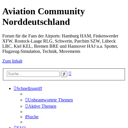
Aviation Community
Norddeutschland
Forum für die Fans der Airports: Hamburg HAM, Finkenwerder
XFW, Rostock-Laage RLG, Schwerin, Parchim SZW, Lübeck
LBC, Kiel KEL, Bremen BRE und Hannover HAJ u.a. Spotter,
Flugzeug-Simulation, Technik, Movements
Zum Inhalt
Erweiterte
Suche
Suche
Schnellzugriff
Unbeantwortete Themen
Aktive Themen
Suche
FAQ