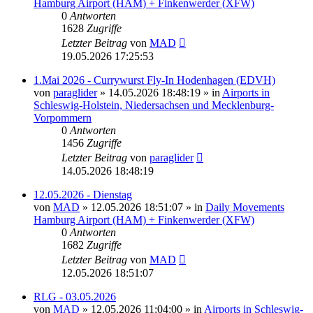
Hamburg Airport (HAM) + Finkenwerder (XFW)
0
Antworten
1628
Zugriffe
Letzter Beitrag
von
MAD
19.05.2026 17:25:53
1.Mai 2026 - Currywurst Fly-In Hodenhagen (EDVH)
von
paraglider
»
14.05.2026 18:48:19
» in
Airports in
Schleswig-Holstein, Niedersachsen und Mecklenburg-
Vorpommern
0
Antworten
1456
Zugriffe
Letzter Beitrag
von
paraglider
14.05.2026 18:48:19
12.05.2026 - Dienstag
von
MAD
»
12.05.2026 18:51:07
» in
Daily Movements
Hamburg Airport (HAM) + Finkenwerder (XFW)
0
Antworten
1682
Zugriffe
Letzter Beitrag
von
MAD
12.05.2026 18:51:07
RLG - 03.05.2026
von
MAD
»
12.05.2026 11:04:00
» in
Airports in Schleswig-