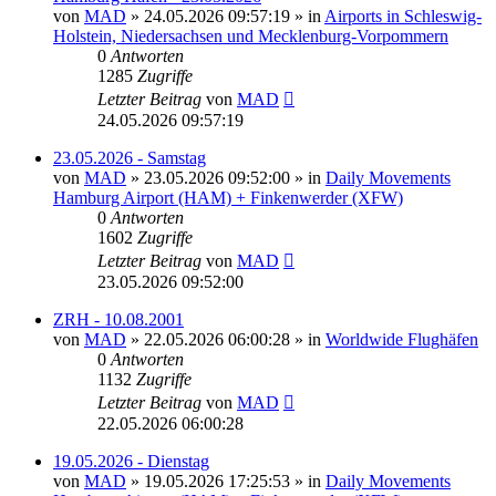
von
MAD
»
24.05.2026 09:57:19
» in
Airports in Schleswig-
Holstein, Niedersachsen und Mecklenburg-Vorpommern
0
Antworten
1285
Zugriffe
Letzter Beitrag
von
MAD
24.05.2026 09:57:19
23.05.2026 - Samstag
von
MAD
»
23.05.2026 09:52:00
» in
Daily Movements
Hamburg Airport (HAM) + Finkenwerder (XFW)
0
Antworten
1602
Zugriffe
Letzter Beitrag
von
MAD
23.05.2026 09:52:00
ZRH - 10.08.2001
von
MAD
»
22.05.2026 06:00:28
» in
Worldwide Flughäfen
0
Antworten
1132
Zugriffe
Letzter Beitrag
von
MAD
22.05.2026 06:00:28
19.05.2026 - Dienstag
von
MAD
»
19.05.2026 17:25:53
» in
Daily Movements