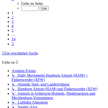
1
Gehe zu Seite:
von
14
1
2
3
4
5
…
14
Nächste
Zur erweiterten Suche
Gehe zu
Aviation Forum
↳ Daily Movements Hamburg Airport (HAM) +
Finkenwerder (XFW)
↳ Aktuelle Start- und Landerichtung
↳ Hamburg Airport (HAM) und Finkenwerder (XFW)
↳ Airports in Schleswig-Holstein, Niedersachsen und
Mecklenburg-Vorpommern
↳ Luftfahrt Allgemein
↳ Spotter-Area