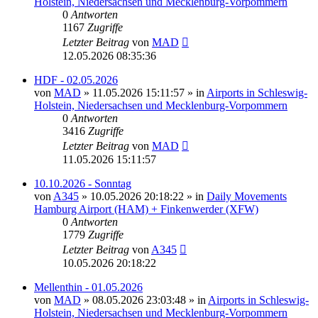
Holstein, Niedersachsen und Mecklenburg-Vorpommern
0
Antworten
1167
Zugriffe
Letzter Beitrag
von
MAD
12.05.2026 08:35:36
HDF - 02.05.2026
von
MAD
»
11.05.2026 15:11:57
» in
Airports in Schleswig-
Holstein, Niedersachsen und Mecklenburg-Vorpommern
0
Antworten
3416
Zugriffe
Letzter Beitrag
von
MAD
11.05.2026 15:11:57
10.10.2026 - Sonntag
von
A345
»
10.05.2026 20:18:22
» in
Daily Movements
Hamburg Airport (HAM) + Finkenwerder (XFW)
0
Antworten
1779
Zugriffe
Letzter Beitrag
von
A345
10.05.2026 20:18:22
Mellenthin - 01.05.2026
von
MAD
»
08.05.2026 23:03:48
» in
Airports in Schleswig-
Holstein, Niedersachsen und Mecklenburg-Vorpommern