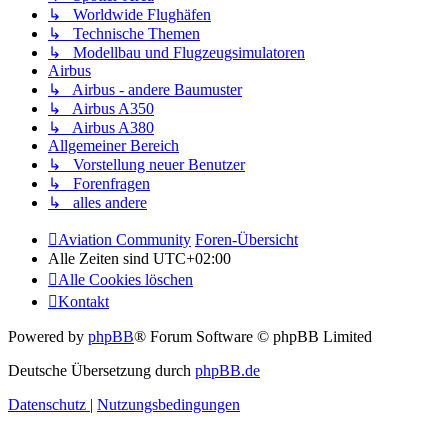
↳ Worldwide Flughäfen
↳ Technische Themen
↳ Modellbau und Flugzeugsimulatoren
Airbus
↳ Airbus - andere Baumuster
↳ Airbus A350
↳ Airbus A380
Allgemeiner Bereich
↳ Vorstellung neuer Benutzer
↳ Forenfragen
↳ alles andere
Aviation Community
Foren-Übersicht
Alle Zeiten sind
UTC+02:00
Alle Cookies löschen
Kontakt
Powered by
phpBB
® Forum Software © phpBB Limited
Deutsche Übersetzung durch
phpBB.de
Datenschutz
|
Nutzungsbedingungen