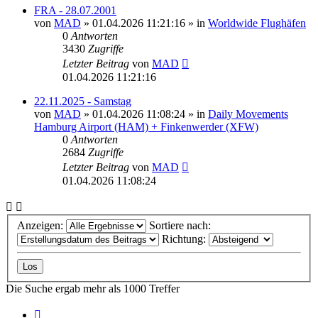
FRA - 28.07.2001
von
MAD
»
01.04.2026 11:21:16
» in
Worldwide Flughäfen
0
Antworten
3430
Zugriffe
Letzter Beitrag
von
MAD
01.04.2026 11:21:16
22.11.2025 - Samstag
von
MAD
»
01.04.2026 11:08:24
» in
Daily Movements
Hamburg Airport (HAM) + Finkenwerder (XFW)
0
Antworten
2684
Zugriffe
Letzter Beitrag
von
MAD
01.04.2026 11:08:24
Anzeigen:
Sortiere nach:
Richtung:
Die Suche ergab mehr als 1000 Treffer
Seite