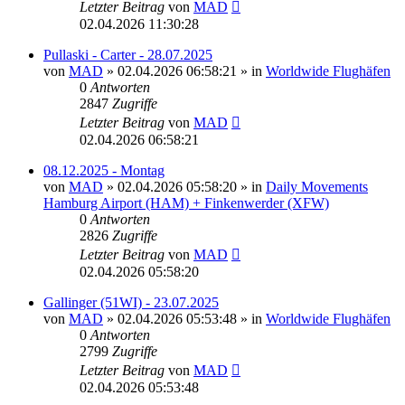
Letzter Beitrag
von
MAD
02.04.2026 11:30:28
Pullaski - Carter - 28.07.2025
von
MAD
»
02.04.2026 06:58:21
» in
Worldwide Flughäfen
0
Antworten
2847
Zugriffe
Letzter Beitrag
von
MAD
02.04.2026 06:58:21
08.12.2025 - Montag
von
MAD
»
02.04.2026 05:58:20
» in
Daily Movements
Hamburg Airport (HAM) + Finkenwerder (XFW)
0
Antworten
2826
Zugriffe
Letzter Beitrag
von
MAD
02.04.2026 05:58:20
Gallinger (51WI) - 23.07.2025
von
MAD
»
02.04.2026 05:53:48
» in
Worldwide Flughäfen
0
Antworten
2799
Zugriffe
Letzter Beitrag
von
MAD
02.04.2026 05:53:48