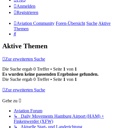
Anmelden
Registrieren
Aviation Community
Foren-Übersicht
Suche
Aktive
Themen
Suche
Aktive Themen
Zur erweiterten Suche
Die Suche ergab 0 Treffer • Seite
1
von
1
Es wurden keine passenden Ergebnisse gefunden.
Die Suche ergab 0 Treffer • Seite
1
von
1
Zur erweiterten Suche
Gehe zu
Aviation Forum
↳ Daily Movements Hamburg Airport (HAM) +
Finkenwerder (XFW)
↳ Aktuelle Start- und Landerichtung