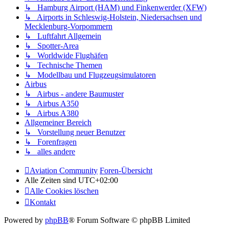
↳ Hamburg Airport (HAM) und Finkenwerder (XFW)
↳ Airports in Schleswig-Holstein, Niedersachsen und
Mecklenburg-Vorpommern
↳ Luftfahrt Allgemein
↳ Spotter-Area
↳ Worldwide Flughäfen
↳ Technische Themen
↳ Modellbau und Flugzeugsimulatoren
Airbus
↳ Airbus - andere Baumuster
↳ Airbus A350
↳ Airbus A380
Allgemeiner Bereich
↳ Vorstellung neuer Benutzer
↳ Forenfragen
↳ alles andere
Aviation Community
Foren-Übersicht
Alle Zeiten sind
UTC+02:00
Alle Cookies löschen
Kontakt
Powered by
phpBB
® Forum Software © phpBB Limited