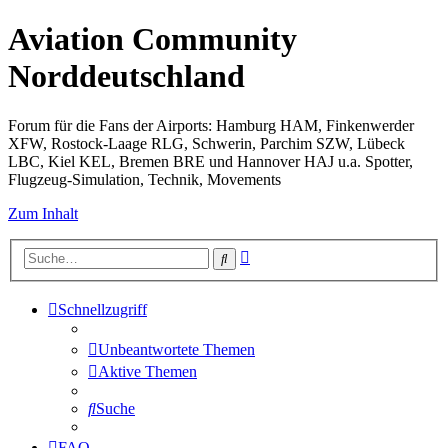
Aviation Community
Norddeutschland
Forum für die Fans der Airports: Hamburg HAM, Finkenwerder
XFW, Rostock-Laage RLG, Schwerin, Parchim SZW, Lübeck
LBC, Kiel KEL, Bremen BRE und Hannover HAJ u.a. Spotter,
Flugzeug-Simulation, Technik, Movements
Zum Inhalt
Erweiterte
Suche
Suche
Schnellzugriff
Unbeantwortete Themen
Aktive Themen
Suche
FAQ