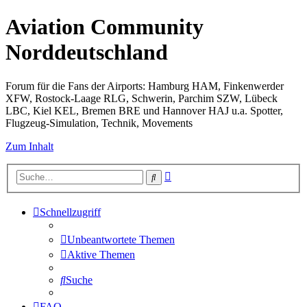
Aviation Community
Norddeutschland
Forum für die Fans der Airports: Hamburg HAM, Finkenwerder
XFW, Rostock-Laage RLG, Schwerin, Parchim SZW, Lübeck
LBC, Kiel KEL, Bremen BRE und Hannover HAJ u.a. Spotter,
Flugzeug-Simulation, Technik, Movements
Zum Inhalt
Erweiterte
Suche
Suche
Schnellzugriff
Unbeantwortete Themen
Aktive Themen
Suche
FAQ