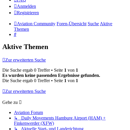
Anmelden
Registrieren
Aviation Community
Foren-Übersicht
Suche
Aktive
Themen
Suche
Aktive Themen
Zur erweiterten Suche
Die Suche ergab 0 Treffer • Seite
1
von
1
Es wurden keine passenden Ergebnisse gefunden.
Die Suche ergab 0 Treffer • Seite
1
von
1
Zur erweiterten Suche
Gehe zu
Aviation Forum
↳ Daily Movements Hamburg Airport (HAM) +
Finkenwerder (XFW)
↳ Aktuelle Start- und Landerichtung