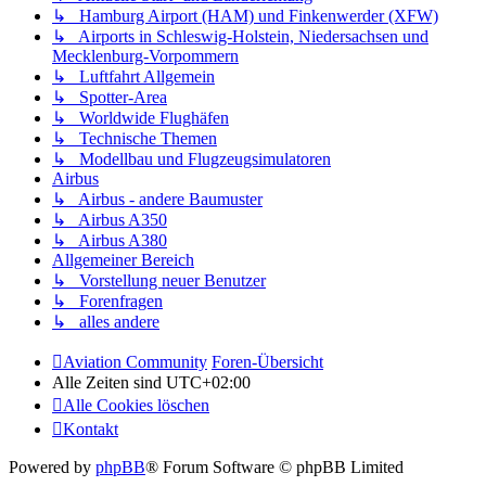
↳ Hamburg Airport (HAM) und Finkenwerder (XFW)
↳ Airports in Schleswig-Holstein, Niedersachsen und
Mecklenburg-Vorpommern
↳ Luftfahrt Allgemein
↳ Spotter-Area
↳ Worldwide Flughäfen
↳ Technische Themen
↳ Modellbau und Flugzeugsimulatoren
Airbus
↳ Airbus - andere Baumuster
↳ Airbus A350
↳ Airbus A380
Allgemeiner Bereich
↳ Vorstellung neuer Benutzer
↳ Forenfragen
↳ alles andere
Aviation Community
Foren-Übersicht
Alle Zeiten sind
UTC+02:00
Alle Cookies löschen
Kontakt
Powered by
phpBB
® Forum Software © phpBB Limited