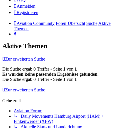
Anmelden
Registrieren
Aviation Community
Foren-Übersicht
Suche
Aktive
Themen
Suche
Aktive Themen
Zur erweiterten Suche
Die Suche ergab 0 Treffer • Seite
1
von
1
Es wurden keine passenden Ergebnisse gefunden.
Die Suche ergab 0 Treffer • Seite
1
von
1
Zur erweiterten Suche
Gehe zu
Aviation Forum
↳ Daily Movements Hamburg Airport (HAM) +
Finkenwerder (XFW)
↳ Aktuelle Start- und Landerichtung