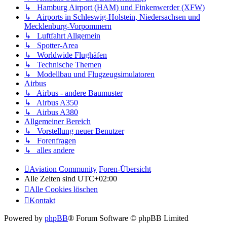
↳ Hamburg Airport (HAM) und Finkenwerder (XFW)
↳ Airports in Schleswig-Holstein, Niedersachsen und
Mecklenburg-Vorpommern
↳ Luftfahrt Allgemein
↳ Spotter-Area
↳ Worldwide Flughäfen
↳ Technische Themen
↳ Modellbau und Flugzeugsimulatoren
Airbus
↳ Airbus - andere Baumuster
↳ Airbus A350
↳ Airbus A380
Allgemeiner Bereich
↳ Vorstellung neuer Benutzer
↳ Forenfragen
↳ alles andere
Aviation Community
Foren-Übersicht
Alle Zeiten sind
UTC+02:00
Alle Cookies löschen
Kontakt
Powered by
phpBB
® Forum Software © phpBB Limited