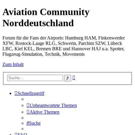
Aviation Community
Norddeutschland
Forum für die Fans der Airports: Hamburg HAM, Finkenwerder
XFW, Rostock-Laage RLG, Schwerin, Parchim SZW, Lübeck
LBC, Kiel KEL, Bremen BRE und Hannover HAJ u.a. Spotter,
Flugzeug-Simulation, Technik, Movements
Zum Inhalt
Erweiterte
Suche
Suche
Schnellzugriff
Unbeantwortete Themen
Aktive Themen
Suche
FAQ