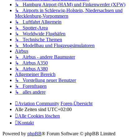
↳ Hamburg Airport (HAM) und Finkenwerder (XFW)
↳ Airports in Schleswig-Holstein, Niedersachsen und
Mecklenburg-Vorpommern
↳ Luftfahrt Allgemein
↳ Spotter-Area
↳ Worldwide Flughäfen
↳ Technische Themen
↳ Modellbau und Flugzeugsimulatoren
Airbus
↳ Airbus - andere Baumuster
↳ Airbus A350
↳ Airbus A380
Allgemeiner Bereich
↳ Vorstellung neuer Benutzer
↳ Forenfragen
↳ alles andere
Aviation Community
Foren-Übersicht
Alle Zeiten sind
UTC+02:00
Alle Cookies löschen
Kontakt
Powered by
phpBB
® Forum Software © phpBB Limited