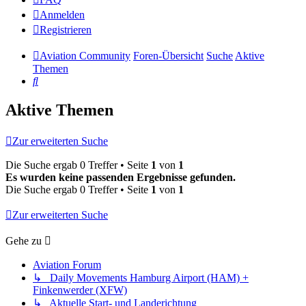
Anmelden
Registrieren
Aviation Community
Foren-Übersicht
Suche
Aktive
Themen
Suche
Aktive Themen
Zur erweiterten Suche
Die Suche ergab 0 Treffer • Seite
1
von
1
Es wurden keine passenden Ergebnisse gefunden.
Die Suche ergab 0 Treffer • Seite
1
von
1
Zur erweiterten Suche
Gehe zu
Aviation Forum
↳ Daily Movements Hamburg Airport (HAM) +
Finkenwerder (XFW)
↳ Aktuelle Start- und Landerichtung