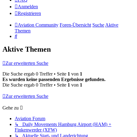
Anmelden
Registrieren
Aviation Community
Foren-Übersicht
Suche
Aktive
Themen
Suche
Aktive Themen
Zur erweiterten Suche
Die Suche ergab 0 Treffer • Seite
1
von
1
Es wurden keine passenden Ergebnisse gefunden.
Die Suche ergab 0 Treffer • Seite
1
von
1
Zur erweiterten Suche
Gehe zu
Aviation Forum
↳ Daily Movements Hamburg Airport (HAM) +
Finkenwerder (XFW)
↳ Aktuelle Start- und Landerichtung