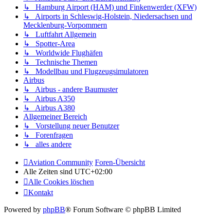
↳ Hamburg Airport (HAM) und Finkenwerder (XFW)
↳ Airports in Schleswig-Holstein, Niedersachsen und
Mecklenburg-Vorpommern
↳ Luftfahrt Allgemein
↳ Spotter-Area
↳ Worldwide Flughäfen
↳ Technische Themen
↳ Modellbau und Flugzeugsimulatoren
Airbus
↳ Airbus - andere Baumuster
↳ Airbus A350
↳ Airbus A380
Allgemeiner Bereich
↳ Vorstellung neuer Benutzer
↳ Forenfragen
↳ alles andere
Aviation Community
Foren-Übersicht
Alle Zeiten sind
UTC+02:00
Alle Cookies löschen
Kontakt
Powered by
phpBB
® Forum Software © phpBB Limited