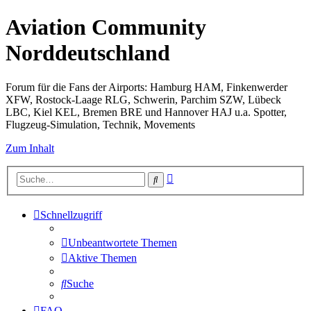
Aviation Community
Norddeutschland
Forum für die Fans der Airports: Hamburg HAM, Finkenwerder
XFW, Rostock-Laage RLG, Schwerin, Parchim SZW, Lübeck
LBC, Kiel KEL, Bremen BRE und Hannover HAJ u.a. Spotter,
Flugzeug-Simulation, Technik, Movements
Zum Inhalt
Erweiterte
Suche
Suche
Schnellzugriff
Unbeantwortete Themen
Aktive Themen
Suche
FAQ