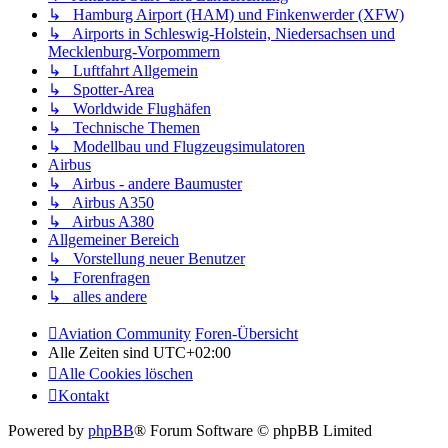
↳ Hamburg Airport (HAM) und Finkenwerder (XFW)
↳ Airports in Schleswig-Holstein, Niedersachsen und
Mecklenburg-Vorpommern
↳ Luftfahrt Allgemein
↳ Spotter-Area
↳ Worldwide Flughäfen
↳ Technische Themen
↳ Modellbau und Flugzeugsimulatoren
Airbus
↳ Airbus - andere Baumuster
↳ Airbus A350
↳ Airbus A380
Allgemeiner Bereich
↳ Vorstellung neuer Benutzer
↳ Forenfragen
↳ alles andere
Aviation Community
Foren-Übersicht
Alle Zeiten sind
UTC+02:00
Alle Cookies löschen
Kontakt
Powered by
phpBB
® Forum Software © phpBB Limited