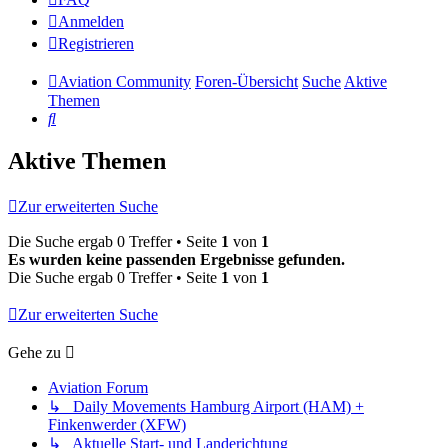
Anmelden
Registrieren
Aviation Community
Foren-Übersicht
Suche
Aktive
Themen
Suche
Aktive Themen
Zur erweiterten Suche
Die Suche ergab 0 Treffer • Seite
1
von
1
Es wurden keine passenden Ergebnisse gefunden.
Die Suche ergab 0 Treffer • Seite
1
von
1
Zur erweiterten Suche
Gehe zu
Aviation Forum
↳ Daily Movements Hamburg Airport (HAM) +
Finkenwerder (XFW)
↳ Aktuelle Start- und Landerichtung