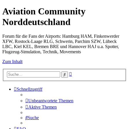
Aviation Community
Norddeutschland
Forum für die Fans der Airports: Hamburg HAM, Finkenwerder
XFW, Rostock-Laage RLG, Schwerin, Parchim SZW, Lübeck
LBC, Kiel KEL, Bremen BRE und Hannover HAJ u.a. Spotter,
Flugzeug-Simulation, Technik, Movements
Zum Inhalt
Erweiterte
Suche
Suche
Schnellzugriff
Unbeantwortete Themen
Aktive Themen
Suche
FAQ