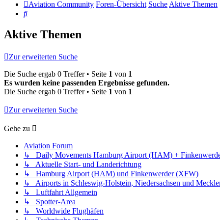
Aviation Community
Foren-Übersicht
Suche
Aktive Themen
Suche
Aktive Themen
Zur erweiterten Suche
Die Suche ergab 0 Treffer • Seite
1
von
1
Es wurden keine passenden Ergebnisse gefunden.
Die Suche ergab 0 Treffer • Seite
1
von
1
Zur erweiterten Suche
Gehe zu
Aviation Forum
↳ Daily Movements Hamburg Airport (HAM) + Finkenwerd
↳ Aktuelle Start- und Landerichtung
↳ Hamburg Airport (HAM) und Finkenwerder (XFW)
↳ Airports in Schleswig-Holstein, Niedersachsen und Meck
↳ Luftfahrt Allgemein
↳ Spotter-Area
↳ Worldwide Flughäfen