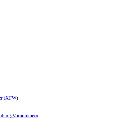
er (XFW)
lenburg-Vorpommern